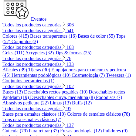
Eventos
Todos los productos categorías
306
Todos los productos categorías
541
Colores (415)
Bases transparentes (16)
Bases de color (55)
Tops
(52)
Conjuntos (3)
Todos los productos categorías
168
Geles (111)
Acrygeles (32)
Tips & formas (25)
Todos los productos categorías
76
Todos los productos categorías
133
Alicates (39)
Tijeras (30)
Empujadores para manicura y pedicura
(45)
Herramientas podológicas (10)
Cosmetología (7)
Tweezers (1)
Conjuntos herramientas (1)
Todos los productos categorías
102
Bases (13)
Desechables rectos pegables (10)
Desechables rectos
PapMam (19)
Desechables curva, medialuna (8)
Pododiscs (7)
Abrasivos pedicura (22)
Limas (13)
Buffs (12)
Todos los productos categorías
95
Bases para esmaltes clásicos (10)
Colores de esmaltes clásicos (78)
Tops para esmaltes clásicos (7)
Todos los productos categorías
137
Cuticula (79)
Para retirar (37)
Fresas podología (12)
Pulidores (9)