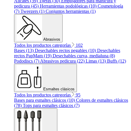
Alicates (39)
Tijeras (30)
Empujadores para manicura y
pedicura (45)
Herramientas podológicas (10)
Cosmetología
(7)
Tweezers (1)
Conjuntos herramientas (1)
Abrasivos
Todos los productos categorías
102
Bases (13)
Desechables rectos pegables (10)
Desechables
rectos PapMam (19)
Desechables curva, medialuna (8)
Pododiscs (7)
Abrasivos pedicura (22)
Limas (13)
Buffs (12)
Esmaltes clásicos
Todos los productos categorías
95
Bases para esmaltes clásicos (10)
Colores de esmaltes clásicos
(78)
Tops para esmaltes clásicos (7)