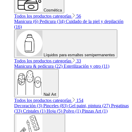
Cosmética
Todos los productos categorías
56
Manicura (6)
Pedicura (34)
Cuidado de la piel y depilación
(16)
Líquidos para esmaltes semipermanentes
Todos los productos categorías
33
Manicura & pedicura (22)
Esterilización y otro (11)
Nail Art
Todos los productos categorías
154
Decoración (3)
Pinceles (83)
Gel paint, pintura (27)
Pegatinas
(33)
Cristales (1)
Hoja (5)
Polvo (1)
Pinzas Art (1)