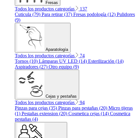
Fresas
Todos los productos categorías
137
Cuticula (79)
Para retirar (37)
Fresas podología (12)
Pulidores
(9)
Aparatología
Todos los productos categorías
74
Tornos (10)
Lámparas UV LED (14)
Esterilización (14)
Aspiradores (27)
Otro equipo (9)
Cejas y pestañas
Todos los productos categorías
94
Pinzas para cejas (35)
Pinzas para pestañas (20)
Micro tijeras
(1)
Pestañas extension (20)
Cosmetica cejas (14)
Cosmetica
pestañas (4)