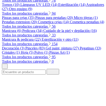
Todos los productos categorías
74
Tornos (10)
Lámparas UV LED (14)
Esterilización (14)
Aspiradores
(27)
Otro equipo (9)
Todos los productos categorías
94
Pinzas para cejas (35)
Pinzas para pestañas (20)
Micro tijeras (1)
Pestañas extension (20)
Cosmetica cejas (14)
Cosmetica pestañas (4)
Todos los productos categorías
56
Manicura (6)
Pedicura (34)
Cuidado de la piel y depilación (16)
Todos los productos categorías
33
Manicura & pedicura (22)
Esterilización y otro (11)
Todos los productos categorías
154
Decoración (3)
Pinceles (83)
Gel paint, pintura (27)
Pegatinas (33)
Cristales (1)
Hoja (5)
Polvo (1)
Pinzas Art (1)
Todos los productos categorías
95
Todos los productos categorías
0