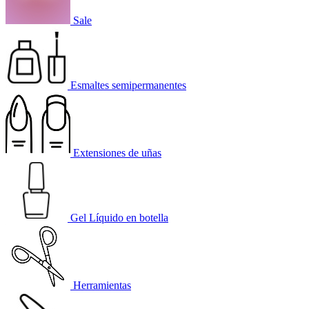
Sale
Esmaltes semipermanentes
Extensiones de uñas
Gel Líquido en botella
Herramientas