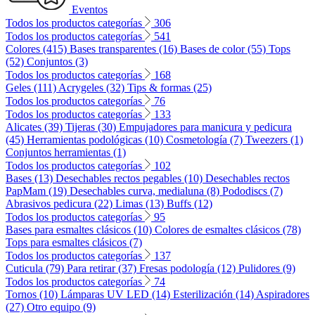
Eventos
Todos los productos categorías
306
Todos los productos categorías
541
Colores (415)
Bases transparentes (16)
Bases de color (55)
Tops
(52)
Conjuntos (3)
Todos los productos categorías
168
Geles (111)
Acrygeles (32)
Tips & formas (25)
Todos los productos categorías
76
Todos los productos categorías
133
Alicates (39)
Tijeras (30)
Empujadores para manicura y pedicura
(45)
Herramientas podológicas (10)
Cosmetología (7)
Tweezers (1)
Conjuntos herramientas (1)
Todos los productos categorías
102
Bases (13)
Desechables rectos pegables (10)
Desechables rectos
PapMam (19)
Desechables curva, medialuna (8)
Pododiscs (7)
Abrasivos pedicura (22)
Limas (13)
Buffs (12)
Todos los productos categorías
95
Bases para esmaltes clásicos (10)
Colores de esmaltes clásicos (78)
Tops para esmaltes clásicos (7)
Todos los productos categorías
137
Cuticula (79)
Para retirar (37)
Fresas podología (12)
Pulidores (9)
Todos los productos categorías
74
Tornos (10)
Lámparas UV LED (14)
Esterilización (14)
Aspiradores
(27)
Otro equipo (9)