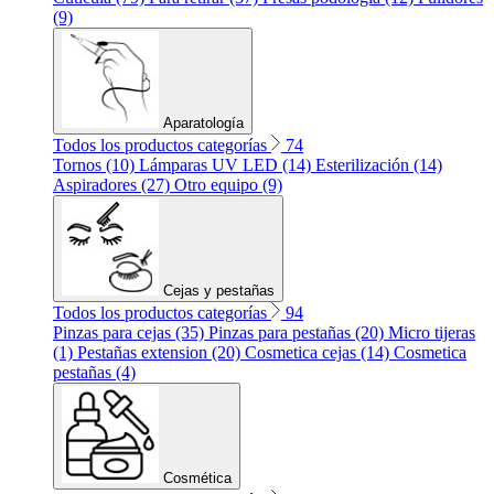
(9)
Aparatología
Todos los productos categorías
74
Tornos (10)
Lámparas UV LED (14)
Esterilización (14)
Aspiradores (27)
Otro equipo (9)
Cejas y pestañas
Todos los productos categorías
94
Pinzas para cejas (35)
Pinzas para pestañas (20)
Micro tijeras
(1)
Pestañas extension (20)
Cosmetica cejas (14)
Cosmetica
pestañas (4)
Cosmética