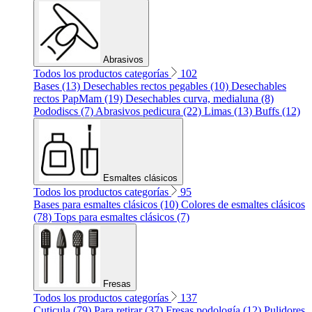
Abrasivos
Todos los productos categorías
102
Bases (13)
Desechables rectos pegables (10)
Desechables
rectos PapMam (19)
Desechables curva, medialuna (8)
Pododiscs (7)
Abrasivos pedicura (22)
Limas (13)
Buffs (12)
Esmaltes clásicos
Todos los productos categorías
95
Bases para esmaltes clásicos (10)
Colores de esmaltes clásicos
(78)
Tops para esmaltes clásicos (7)
Fresas
Todos los productos categorías
137
Cuticula (79)
Para retirar (37)
Fresas podología (12)
Pulidores