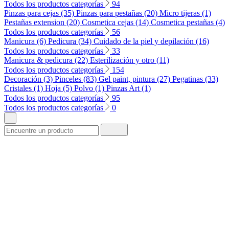
Todos los productos categorías
94
Pinzas para cejas (35)
Pinzas para pestañas (20)
Micro tijeras (1)
Pestañas extension (20)
Cosmetica cejas (14)
Cosmetica pestañas (4)
Todos los productos categorías
56
Manicura (6)
Pedicura (34)
Cuidado de la piel y depilación (16)
Todos los productos categorías
33
Manicura & pedicura (22)
Esterilización y otro (11)
Todos los productos categorías
154
Decoración (3)
Pinceles (83)
Gel paint, pintura (27)
Pegatinas (33)
Cristales (1)
Hoja (5)
Polvo (1)
Pinzas Art (1)
Todos los productos categorías
95
Todos los productos categorías
0