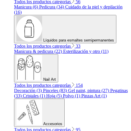
Todos los productos categorías
56
Manicura (6)
Pedicura (34)
Cuidado de la piel y depilación
(16)
Líquidos para esmaltes semipermanentes
Todos los productos categorías
33
Manicura & pedicura (22)
Esterilización y otro (11)
Nail Art
Todos los productos categorías
154
Decoración (3)
Pinceles (83)
Gel paint, pintura (27)
Pegatinas
(33)
Cristales (1)
Hoja (5)
Polvo (1)
Pinzas Art (1)
Accesorios
Todos los productos categorías
95