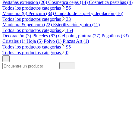
Pestañas extension (20)
Cosmetica cejas (14)
Cosmetica pestañas (4)
Todos los productos categorías
56
Manicura (6)
Pedicura (34)
Cuidado de la piel y depilación (16)
Todos los productos categorías
33
Manicura & pedicura (22)
Esterilización y otro (11)
Todos los productos categorías
154
Decoración (3)
Pinceles (83)
Gel paint, pintura (27)
Pegatinas (33)
Cristales (1)
Hoja (5)
Polvo (1)
Pinzas Art (1)
Todos los productos categorías
95
Todos los productos categorías
0