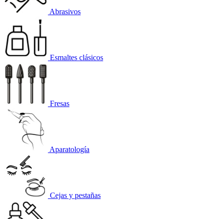
Abrasivos
Esmaltes clásicos
Fresas
Aparatología
Cejas y pestañas