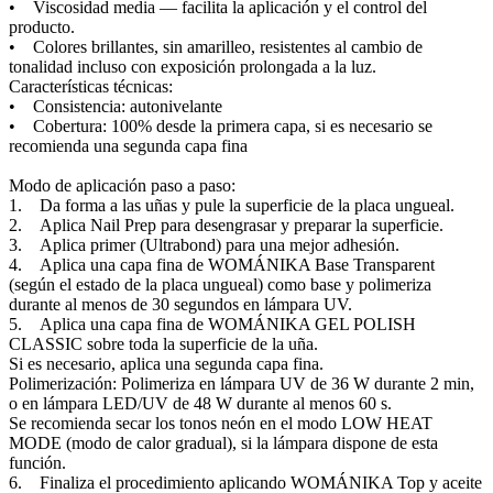
• Viscosidad media — facilita la aplicación y el control del
producto.
• Colores brillantes, sin amarilleo, resistentes al cambio de
tonalidad incluso con exposición prolongada a la luz.
Características técnicas:
• Consistencia: autonivelante
• Cobertura: 100% desde la primera capa, si es necesario se
recomienda una segunda capa fina
Modo de aplicación paso a paso:
1. Da forma a las uñas y pule la superficie de la placa ungueal.
2. Aplica Nail Prep para desengrasar y preparar la superficie.
3. Aplica primer (Ultrabond) para una mejor adhesión.
4. Aplica una capa fina de WOMÁNIKA Base Transparent
(según el estado de la placa ungueal) como base y polimeriza
durante al menos de 30 segundos en lámpara UV.
5. Aplica una capa fina de WOMÁNIKA GEL POLISH
CLASSIC sobre toda la superficie de la uña.
Si es necesario, aplica una segunda capa fina.
Polimerización: Polimeriza en lámpara UV de 36 W durante 2 min,
o en lámpara LED/UV de 48 W durante al menos 60 s.
Se recomienda secar los tonos neón en el modo LOW HEAT
MODE (modo de calor gradual), si la lámpara dispone de esta
función.
6. Finaliza el procedimiento aplicando WOMÁNIKA Top y aceite