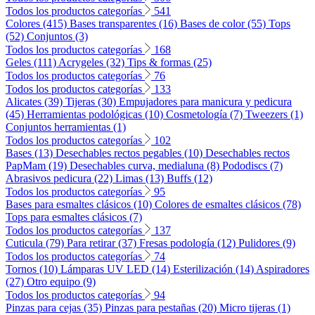
Todos los productos categorías
541
Colores (415)
Bases transparentes (16)
Bases de color (55)
Tops
(52)
Conjuntos (3)
Todos los productos categorías
168
Geles (111)
Acrygeles (32)
Tips & formas (25)
Todos los productos categorías
76
Todos los productos categorías
133
Alicates (39)
Tijeras (30)
Empujadores para manicura y pedicura
(45)
Herramientas podológicas (10)
Cosmetología (7)
Tweezers (1)
Conjuntos herramientas (1)
Todos los productos categorías
102
Bases (13)
Desechables rectos pegables (10)
Desechables rectos
PapMam (19)
Desechables curva, medialuna (8)
Pododiscs (7)
Abrasivos pedicura (22)
Limas (13)
Buffs (12)
Todos los productos categorías
95
Bases para esmaltes clásicos (10)
Colores de esmaltes clásicos (78)
Tops para esmaltes clásicos (7)
Todos los productos categorías
137
Cuticula (79)
Para retirar (37)
Fresas podología (12)
Pulidores (9)
Todos los productos categorías
74
Tornos (10)
Lámparas UV LED (14)
Esterilización (14)
Aspiradores
(27)
Otro equipo (9)
Todos los productos categorías
94
Pinzas para cejas (35)
Pinzas para pestañas (20)
Micro tijeras (1)