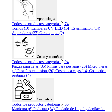
Aparatología
Todos los productos categorías
74
Tornos (10)
Lámparas UV LED (14)
Esterilización (14)
Aspiradores (27)
Otro equipo (9)
Cejas y pestañas
Todos los productos categorías
94
Pinzas para cejas (35)
Pinzas para pestañas (20)
Micro tijeras
(1)
Pestañas extension (20)
Cosmetica cejas (14)
Cosmetica
pestañas (4)
Cosmética
Todos los productos categorías
56
Manicura (6)
Pedicura (34)
Cuidado de la piel y depilación