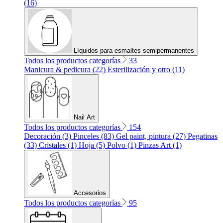
(16)
Líquidos para esmaltes semipermanentes
Todos los productos categorías
33
Manicura & pedicura (22)
Esterilización y otro (11)
Nail Art
Todos los productos categorías
154
Decoración (3)
Pinceles (83)
Gel paint, pintura (27)
Pegatinas
(33)
Cristales (1)
Hoja (5)
Polvo (1)
Pinzas Art (1)
Accesorios
Todos los productos categorías
95