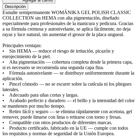
Agregar al carrito
Descripción
Esmalte semipermanente WOMÁNIKA GEL POLISH CLASSIC
COLLECTION sin HEMA con alta pigmentación, diseñado
especialmente para profesionales de la manicura y pedicura. Gracias
a su fórmula cremosa y autonivelante, se aplica fácilmente, no deja
rayas y luce natural, sin aumentar el grosor de la placa ungueal.
Principales ventajas:
• Sin HEMA — reduce el riesgo de irritación, picazón y
enrojecimiento de la piel.
• Alta pigmentación — cobertura completa desde la primera capa,
si es necesario se recomienda una segunda capa fina.
• Fórmula autonivelante — se distribuye uniformemente durante la
aplicación.
• Pincel cómodo — no se escurre sobre la cutícula ni los pliegues
laterales.
• Adecuado para uñas cortas y largas.
• Acabado perfecto y duradero — el brillo y la intensidad del color
se mantienen por mucho tiempo.
• Retiro fácil y seguro — se elimina rápidamente con acetona, gel
remover, puede limarse con lima o retirarse con torno y fresas.
• Compatible con otros productos de diferentes marcas.
• Producto certificado, fabricado en la UE — cumple con todos
los requisitos y normas de seguridad de la Unión Europea.