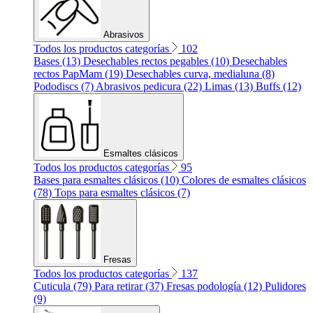
Abrasivos
Todos los productos categorías
102
Bases (13)
Desechables rectos pegables (10)
Desechables
rectos PapMam (19)
Desechables curva, medialuna (8)
Pododiscs (7)
Abrasivos pedicura (22)
Limas (13)
Buffs (12)
Esmaltes clásicos
Todos los productos categorías
95
Bases para esmaltes clásicos (10)
Colores de esmaltes clásicos
(78)
Tops para esmaltes clásicos (7)
Fresas
Todos los productos categorías
137
Cuticula (79)
Para retirar (37)
Fresas podología (12)
Pulidores
(9)