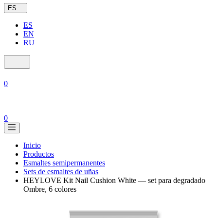
ES
ES
EN
RU
0
0
Inicio
Productos
Esmaltes semipermanentes
Sets de esmaltes de uñas
HEYLOVE Kit Nail Cushion White — set para degradado
Ombre, 6 colores