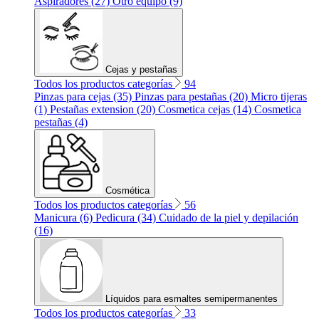
Aspiradores (27)
Otro equipo (9)
Cejas y pestañas
Todos los productos categorías
94
Pinzas para cejas (35)
Pinzas para pestañas (20)
Micro tijeras
(1)
Pestañas extension (20)
Cosmetica cejas (14)
Cosmetica
pestañas (4)
Cosmética
Todos los productos categorías
56
Manicura (6)
Pedicura (34)
Cuidado de la piel y depilación
(16)
Líquidos para esmaltes semipermanentes
Todos los productos categorías
33