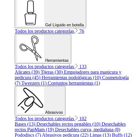
Gel Líquido en botella
Todos los productos categorías
76
Herramientas
Todos los productos categorías
133
Alicates (39)
Tijeras (30)
Empujadores para manicura y
pedicura (45)
Herramientas podológicas (10)
Cosmetología
(7)
Tweezers (1)
Conjuntos herramientas (1)
Abrasivos
Todos los productos categorías
102
Bases (13)
Desechables rectos pegables (10)
Desechables
rectos PapMam (19)
Desechables curva, medialuna (8)
Pododiscs (7)
Abrasivos pedicura (22)
Limas (13)
Buffs (12)