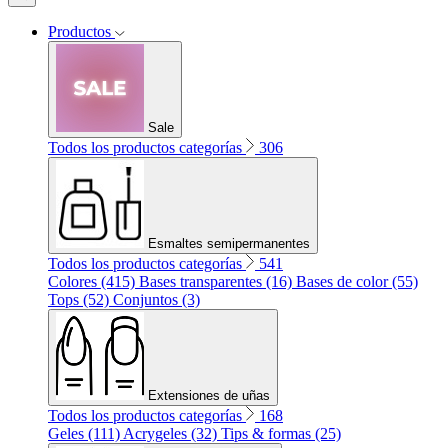
Productos
Sale
Todos los productos categorías
306
Esmaltes semipermanentes
Todos los productos categorías
541
Colores (415)
Bases transparentes (16)
Bases de color (55)
Tops (52)
Conjuntos (3)
Extensiones de uñas
Todos los productos categorías
168
Geles (111)
Acrygeles (32)
Tips & formas (25)