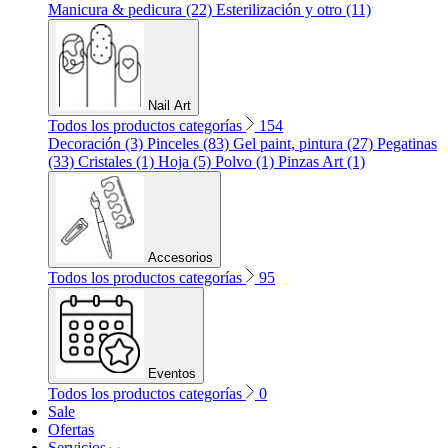
Manicura & pedicura (22)
Esterilización y otro (11)
Nail Art
Todos los productos categorías
154
Decoración (3)
Pinceles (83)
Gel paint, pintura (27)
Pegatinas
(33)
Cristales (1)
Hoja (5)
Polvo (1)
Pinzas Art (1)
Accesorios
Todos los productos categorías
95
Eventos
Todos los productos categorías
0
Sale
Ofertas
Servicios