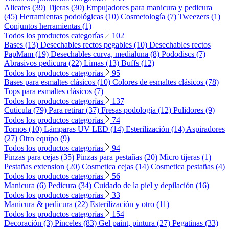
Alicates (39)
Tijeras (30)
Empujadores para manicura y pedicura
(45)
Herramientas podológicas (10)
Cosmetología (7)
Tweezers (1)
Conjuntos herramientas (1)
Todos los productos categorías
102
Bases (13)
Desechables rectos pegables (10)
Desechables rectos
PapMam (19)
Desechables curva, medialuna (8)
Pododiscs (7)
Abrasivos pedicura (22)
Limas (13)
Buffs (12)
Todos los productos categorías
95
Bases para esmaltes clásicos (10)
Colores de esmaltes clásicos (78)
Tops para esmaltes clásicos (7)
Todos los productos categorías
137
Cuticula (79)
Para retirar (37)
Fresas podología (12)
Pulidores (9)
Todos los productos categorías
74
Tornos (10)
Lámparas UV LED (14)
Esterilización (14)
Aspiradores
(27)
Otro equipo (9)
Todos los productos categorías
94
Pinzas para cejas (35)
Pinzas para pestañas (20)
Micro tijeras (1)
Pestañas extension (20)
Cosmetica cejas (14)
Cosmetica pestañas (4)
Todos los productos categorías
56
Manicura (6)
Pedicura (34)
Cuidado de la piel y depilación (16)
Todos los productos categorías
33
Manicura & pedicura (22)
Esterilización y otro (11)
Todos los productos categorías
154
Decoración (3)
Pinceles (83)
Gel paint, pintura (27)
Pegatinas (33)