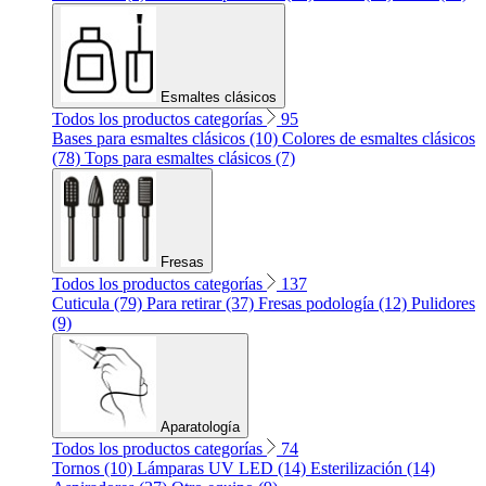
Esmaltes clásicos
Todos los productos categorías
95
Bases para esmaltes clásicos (10)
Colores de esmaltes clásicos
(78)
Tops para esmaltes clásicos (7)
Fresas
Todos los productos categorías
137
Cuticula (79)
Para retirar (37)
Fresas podología (12)
Pulidores
(9)
Aparatología
Todos los productos categorías
74
Tornos (10)
Lámparas UV LED (14)
Esterilización (14)