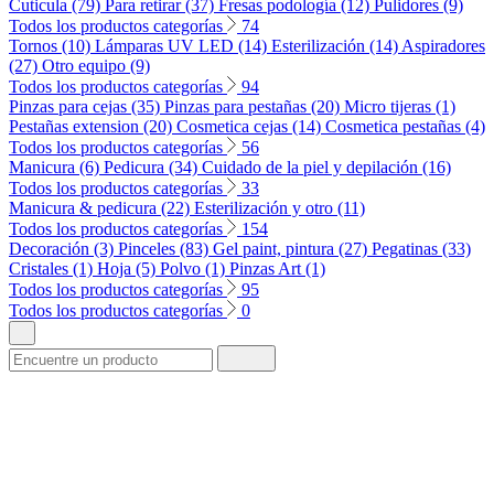
Cuticula (79)
Para retirar (37)
Fresas podología (12)
Pulidores (9)
Todos los productos categorías
74
Tornos (10)
Lámparas UV LED (14)
Esterilización (14)
Aspiradores
(27)
Otro equipo (9)
Todos los productos categorías
94
Pinzas para cejas (35)
Pinzas para pestañas (20)
Micro tijeras (1)
Pestañas extension (20)
Cosmetica cejas (14)
Cosmetica pestañas (4)
Todos los productos categorías
56
Manicura (6)
Pedicura (34)
Cuidado de la piel y depilación (16)
Todos los productos categorías
33
Manicura & pedicura (22)
Esterilización y otro (11)
Todos los productos categorías
154
Decoración (3)
Pinceles (83)
Gel paint, pintura (27)
Pegatinas (33)
Cristales (1)
Hoja (5)
Polvo (1)
Pinzas Art (1)
Todos los productos categorías
95
Todos los productos categorías
0