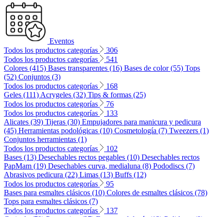
Eventos
Todos los productos categorías
306
Todos los productos categorías
541
Colores (415)
Bases transparentes (16)
Bases de color (55)
Tops
(52)
Conjuntos (3)
Todos los productos categorías
168
Geles (111)
Acrygeles (32)
Tips & formas (25)
Todos los productos categorías
76
Todos los productos categorías
133
Alicates (39)
Tijeras (30)
Empujadores para manicura y pedicura
(45)
Herramientas podológicas (10)
Cosmetología (7)
Tweezers (1)
Conjuntos herramientas (1)
Todos los productos categorías
102
Bases (13)
Desechables rectos pegables (10)
Desechables rectos
PapMam (19)
Desechables curva, medialuna (8)
Pododiscs (7)
Abrasivos pedicura (22)
Limas (13)
Buffs (12)
Todos los productos categorías
95
Bases para esmaltes clásicos (10)
Colores de esmaltes clásicos (78)
Tops para esmaltes clásicos (7)
Todos los productos categorías
137