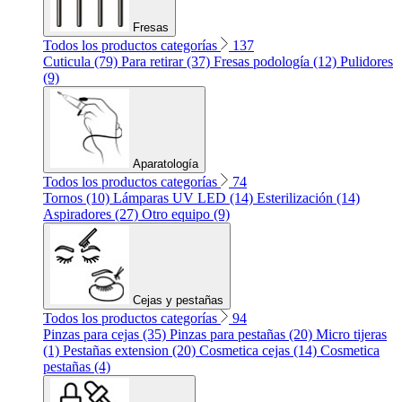
Fresas
Todos los productos categorías
137
Cuticula (79)
Para retirar (37)
Fresas podología (12)
Pulidores
(9)
Aparatología
Todos los productos categorías
74
Tornos (10)
Lámparas UV LED (14)
Esterilización (14)
Aspiradores (27)
Otro equipo (9)
Cejas y pestañas
Todos los productos categorías
94
Pinzas para cejas (35)
Pinzas para pestañas (20)
Micro tijeras
(1)
Pestañas extension (20)
Cosmetica cejas (14)
Cosmetica
pestañas (4)