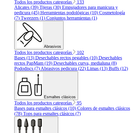
Todos los productos categorías
133
Alicates (39)
Tijeras (30)
Empujadores para manicura y
pedicura (45)
Herramientas podológicas (10)
Cosmetología
(7)
Tweezers (1)
Conjuntos herramientas (1)
Abrasivos
Todos los productos categorías
102
Bases (13)
Desechables rectos pegables (10)
Desechables
rectos PapMam (19)
Desechables curva, medialuna (8)
Pododiscs (7)
Abrasivos pedicura (22)
Limas (13)
Buffs (12)
Esmaltes clásicos
Todos los productos categorías
95
Bases para esmaltes clásicos (10)
Colores de esmaltes clásicos
(78)
Tops para esmaltes clásicos (7)