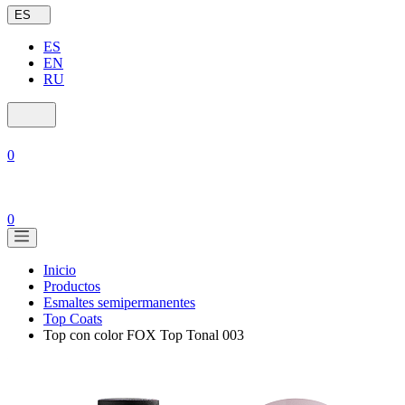
ES
ES
EN
RU
0
0
Inicio
Productos
Esmaltes semipermanentes
Top Coats
Top con color FOX Top Tonal 003