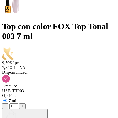
Top con color FOX Top Tonal
003 7 ml
9,50€ / pcs.
7,85€ sin IVA
Disponibilidad:
Articulo:
USF- TT003
Opción:
7 ml
−
+