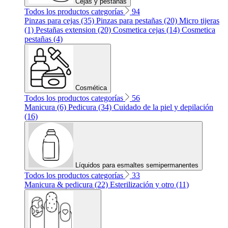
Cejas y pestañas
Todos los productos categorías
94
Pinzas para cejas (35)
Pinzas para pestañas (20)
Micro tijeras
(1)
Pestañas extension (20)
Cosmetica cejas (14)
Cosmetica
pestañas (4)
Cosmética
Todos los productos categorías
56
Manicura (6)
Pedicura (34)
Cuidado de la piel y depilación
(16)
Líquidos para esmaltes semipermanentes
Todos los productos categorías
33
Manicura & pedicura (22)
Esterilización y otro (11)