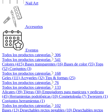
Nail Art
Accesorios
Eventos
Todos los productos categorías
306
Todos los productos categorías
541
Colores (415)
Bases transparentes (16)
Bases de color (55)
Tops
(52)
Conjuntos (3)
Todos los productos categorías
168
Geles (111)
Acrygeles (32)
Tips & formas (25)
Todos los productos categorías
76
Todos los productos categorías
133
Alicates (39)
Tijeras (30)
Empujadores para manicura y pedicura
(45)
Herramientas podológicas (10)
Cosmetología (7)
Tweezers (1)
Conjuntos herramientas (1)
Todos los productos categorías
102
Bases (13)
Desechables rectos pegables (10)
Desechables rectos