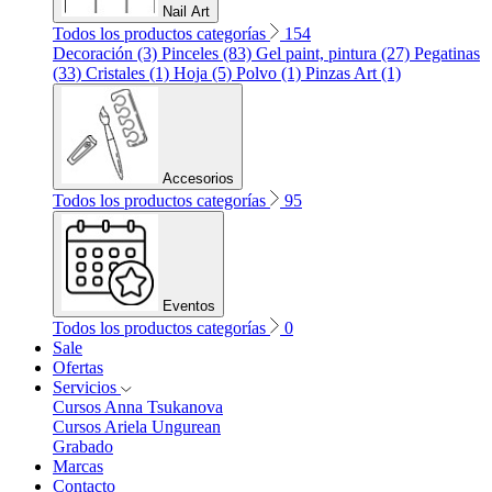
Nail Art
Todos los productos categorías
154
Decoración (3)
Pinceles (83)
Gel paint, pintura (27)
Pegatinas
(33)
Cristales (1)
Hoja (5)
Polvo (1)
Pinzas Art (1)
Accesorios
Todos los productos categorías
95
Eventos
Todos los productos categorías
0
Sale
Ofertas
Servicios
Cursos Anna Tsukanova
Cursos Ariela Ungurean
Grabado
Marcas
Contacto