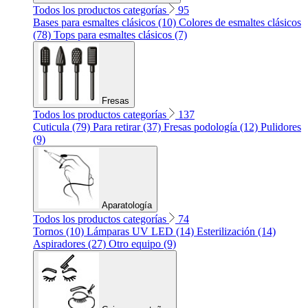
Todos los productos categorías
95
Bases para esmaltes clásicos (10)
Colores de esmaltes clásicos
(78)
Tops para esmaltes clásicos (7)
Fresas
Todos los productos categorías
137
Cuticula (79)
Para retirar (37)
Fresas podología (12)
Pulidores
(9)
Aparatología
Todos los productos categorías
74
Tornos (10)
Lámparas UV LED (14)
Esterilización (14)
Aspiradores (27)
Otro equipo (9)