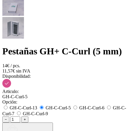
Pestañas GH+ C-Curl (5 mm)
14€ / pcs.
11,57€ sin IVA
Disponibilidad:
Articulo:
GH-C-Curl-5
Opción:
GH-C-Curl-13
GH-C-Curl-5
GH-C-Curl-6
GH-C-
Curl-7
GH-C-Curl-9
−
+