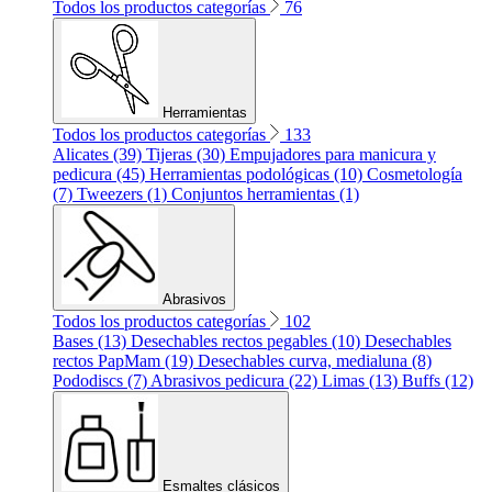
Todos los productos categorías
76
Herramientas
Todos los productos categorías
133
Alicates (39)
Tijeras (30)
Empujadores para manicura y
pedicura (45)
Herramientas podológicas (10)
Cosmetología
(7)
Tweezers (1)
Conjuntos herramientas (1)
Abrasivos
Todos los productos categorías
102
Bases (13)
Desechables rectos pegables (10)
Desechables
rectos PapMam (19)
Desechables curva, medialuna (8)
Pododiscs (7)
Abrasivos pedicura (22)
Limas (13)
Buffs (12)
Esmaltes clásicos