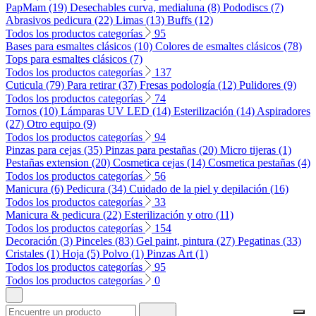
PapMam (19)
Desechables curva, medialuna (8)
Pododiscs (7)
Abrasivos pedicura (22)
Limas (13)
Buffs (12)
Todos los productos categorías
95
Bases para esmaltes clásicos (10)
Colores de esmaltes clásicos (78)
Tops para esmaltes clásicos (7)
Todos los productos categorías
137
Cuticula (79)
Para retirar (37)
Fresas podología (12)
Pulidores (9)
Todos los productos categorías
74
Tornos (10)
Lámparas UV LED (14)
Esterilización (14)
Aspiradores
(27)
Otro equipo (9)
Todos los productos categorías
94
Pinzas para cejas (35)
Pinzas para pestañas (20)
Micro tijeras (1)
Pestañas extension (20)
Cosmetica cejas (14)
Cosmetica pestañas (4)
Todos los productos categorías
56
Manicura (6)
Pedicura (34)
Cuidado de la piel y depilación (16)
Todos los productos categorías
33
Manicura & pedicura (22)
Esterilización y otro (11)
Todos los productos categorías
154
Decoración (3)
Pinceles (83)
Gel paint, pintura (27)
Pegatinas (33)
Cristales (1)
Hoja (5)
Polvo (1)
Pinzas Art (1)
Todos los productos categorías
95
Todos los productos categorías
0