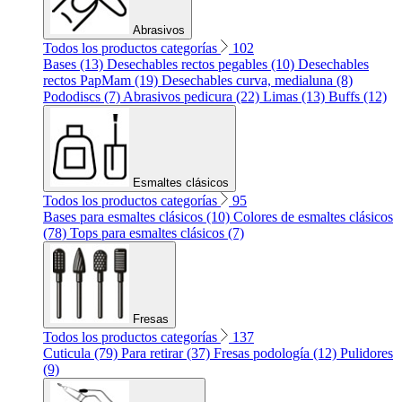
Abrasivos
Todos los productos categorías
102
Bases (13)
Desechables rectos pegables (10)
Desechables
rectos PapMam (19)
Desechables curva, medialuna (8)
Pododiscs (7)
Abrasivos pedicura (22)
Limas (13)
Buffs (12)
Esmaltes clásicos
Todos los productos categorías
95
Bases para esmaltes clásicos (10)
Colores de esmaltes clásicos
(78)
Tops para esmaltes clásicos (7)
Fresas
Todos los productos categorías
137
Cuticula (79)
Para retirar (37)
Fresas podología (12)
Pulidores
(9)