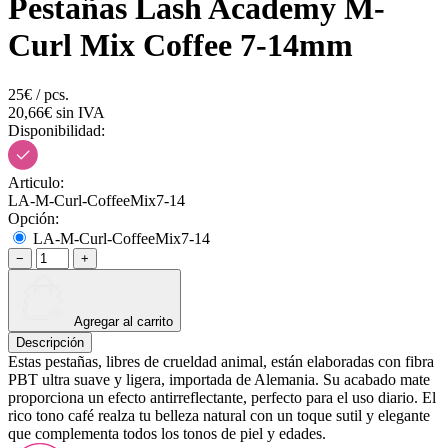
Pestañas Lash Academy M-
Curl Mix Coffee 7-14mm
25€ / pcs.
20,66€ sin IVA
Disponibilidad:
Articulo:
LA-M-Curl-CoffeeMix7-14
Opción:
LA-M-Curl-CoffeeMix7-14
−
+
Agregar al carrito
Descripción
Estas pestañas, libres de crueldad animal, están elaboradas con fibra
PBT ultra suave y ligera, importada de Alemania. Su acabado mate
proporciona un efecto antirreflectante, perfecto para el uso diario. El
rico tono café realza tu belleza natural con un toque sutil y elegante
que complementa todos los tonos de piel y edades.