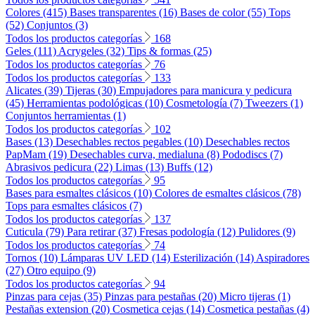
Colores (415)
Bases transparentes (16)
Bases de color (55)
Tops
(52)
Conjuntos (3)
Todos los productos categorías
168
Geles (111)
Acrygeles (32)
Tips & formas (25)
Todos los productos categorías
76
Todos los productos categorías
133
Alicates (39)
Tijeras (30)
Empujadores para manicura y pedicura
(45)
Herramientas podológicas (10)
Cosmetología (7)
Tweezers (1)
Conjuntos herramientas (1)
Todos los productos categorías
102
Bases (13)
Desechables rectos pegables (10)
Desechables rectos
PapMam (19)
Desechables curva, medialuna (8)
Pododiscs (7)
Abrasivos pedicura (22)
Limas (13)
Buffs (12)
Todos los productos categorías
95
Bases para esmaltes clásicos (10)
Colores de esmaltes clásicos (78)
Tops para esmaltes clásicos (7)
Todos los productos categorías
137
Cuticula (79)
Para retirar (37)
Fresas podología (12)
Pulidores (9)
Todos los productos categorías
74
Tornos (10)
Lámparas UV LED (14)
Esterilización (14)
Aspiradores
(27)
Otro equipo (9)
Todos los productos categorías
94
Pinzas para cejas (35)
Pinzas para pestañas (20)
Micro tijeras (1)
Pestañas extension (20)
Cosmetica cejas (14)
Cosmetica pestañas (4)