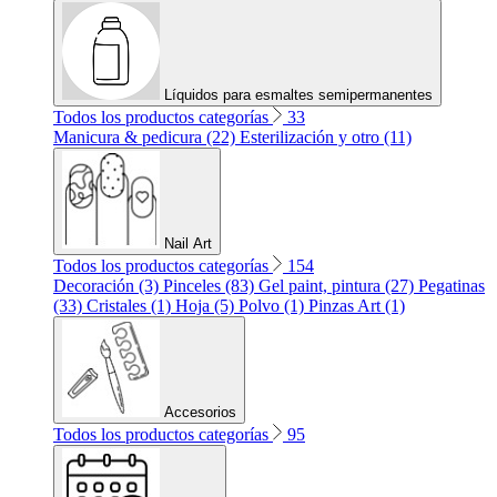
Líquidos para esmaltes semipermanentes
Todos los productos categorías
33
Manicura & pedicura (22)
Esterilización y otro (11)
Nail Art
Todos los productos categorías
154
Decoración (3)
Pinceles (83)
Gel paint, pintura (27)
Pegatinas
(33)
Cristales (1)
Hoja (5)
Polvo (1)
Pinzas Art (1)
Accesorios
Todos los productos categorías
95