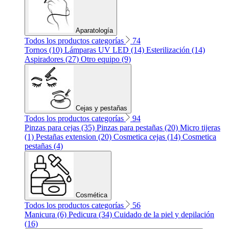
Aparatología
Todos los productos categorías
74
Tornos (10)
Lámparas UV LED (14)
Esterilización (14)
Aspiradores (27)
Otro equipo (9)
Cejas y pestañas
Todos los productos categorías
94
Pinzas para cejas (35)
Pinzas para pestañas (20)
Micro tijeras
(1)
Pestañas extension (20)
Cosmetica cejas (14)
Cosmetica
pestañas (4)
Cosmética
Todos los productos categorías
56
Manicura (6)
Pedicura (34)
Cuidado de la piel y depilación
(16)