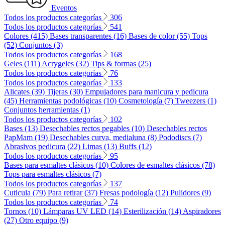
Eventos
Todos los productos categorías
306
Todos los productos categorías
541
Colores (415)
Bases transparentes (16)
Bases de color (55)
Tops
(52)
Conjuntos (3)
Todos los productos categorías
168
Geles (111)
Acrygeles (32)
Tips & formas (25)
Todos los productos categorías
76
Todos los productos categorías
133
Alicates (39)
Tijeras (30)
Empujadores para manicura y pedicura
(45)
Herramientas podológicas (10)
Cosmetología (7)
Tweezers (1)
Conjuntos herramientas (1)
Todos los productos categorías
102
Bases (13)
Desechables rectos pegables (10)
Desechables rectos
PapMam (19)
Desechables curva, medialuna (8)
Pododiscs (7)
Abrasivos pedicura (22)
Limas (13)
Buffs (12)
Todos los productos categorías
95
Bases para esmaltes clásicos (10)
Colores de esmaltes clásicos (78)
Tops para esmaltes clásicos (7)
Todos los productos categorías
137
Cuticula (79)
Para retirar (37)
Fresas podología (12)
Pulidores (9)
Todos los productos categorías
74
Tornos (10)
Lámparas UV LED (14)
Esterilización (14)
Aspiradores
(27)
Otro equipo (9)