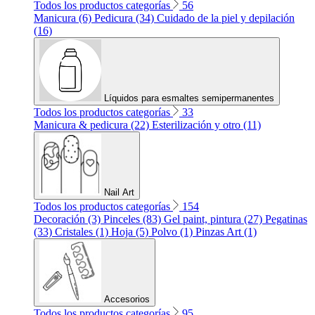
Todos los productos categorías
56
Manicura (6)
Pedicura (34)
Cuidado de la piel y depilación
(16)
Líquidos para esmaltes semipermanentes
Todos los productos categorías
33
Manicura & pedicura (22)
Esterilización y otro (11)
Nail Art
Todos los productos categorías
154
Decoración (3)
Pinceles (83)
Gel paint, pintura (27)
Pegatinas
(33)
Cristales (1)
Hoja (5)
Polvo (1)
Pinzas Art (1)
Accesorios
Todos los productos categorías
95