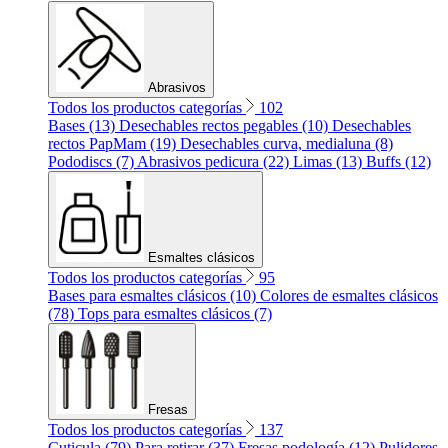
Abrasivos
Todos los productos categorías
102
Bases (13)
Desechables rectos pegables (10)
Desechables
rectos PapMam (19)
Desechables curva, medialuna (8)
Pododiscs (7)
Abrasivos pedicura (22)
Limas (13)
Buffs (12)
Esmaltes clásicos
Todos los productos categorías
95
Bases para esmaltes clásicos (10)
Colores de esmaltes clásicos
(78)
Tops para esmaltes clásicos (7)
Fresas
Todos los productos categorías
137
Cuticula (79)
Para retirar (37)
Fresas podología (12)
Pulidores