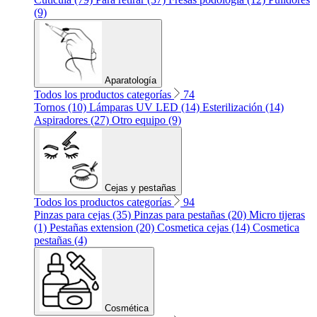
(9)
Aparatología
Todos los productos categorías
74
Tornos (10)
Lámparas UV LED (14)
Esterilización (14)
Aspiradores (27)
Otro equipo (9)
Cejas y pestañas
Todos los productos categorías
94
Pinzas para cejas (35)
Pinzas para pestañas (20)
Micro tijeras
(1)
Pestañas extension (20)
Cosmetica cejas (14)
Cosmetica
pestañas (4)
Cosmética