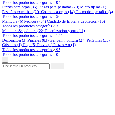
Todos los productos categorías
94
Pinzas para cejas (35)
Pinzas para pestañas (20)
Micro tijeras (1)
Pestañas extension (20)
Cosmetica cejas (14)
Cosmetica pestañas (4)
Todos los productos categorías
56
Manicura (6)
Pedicura (34)
Cuidado de la piel y depilación (16)
Todos los productos categorías
33
Manicura & pedicura (22)
Esterilización y otro (11)
Todos los productos categorías
154
Decoración (3)
Pinceles (83)
Gel paint, pintura (27)
Pegatinas (33)
Cristales (1)
Hoja (5)
Polvo (1)
Pinzas Art (1)
Todos los productos categorías
95
Todos los productos categorías
0