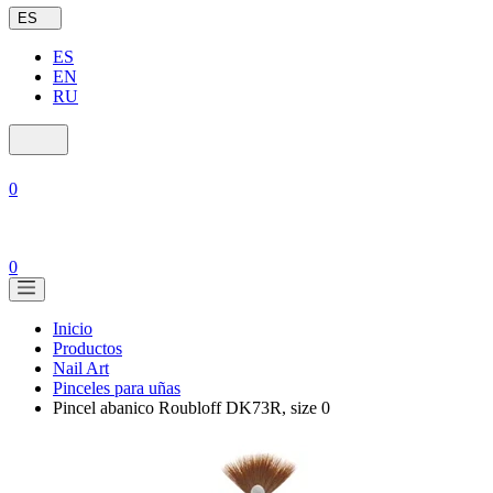
ES
ES
EN
RU
0
0
Inicio
Productos
Nail Art
Pinceles para uñas
Pincel abanico Roubloff DK73R, size 0