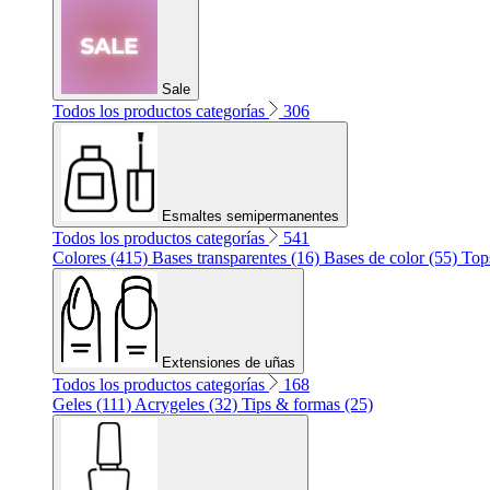
Sale
Todos los productos categorías
306
Esmaltes semipermanentes
Todos los productos categorías
541
Colores (415)
Bases transparentes (16)
Bases de color (55)
Top
Extensiones de uñas
Todos los productos categorías
168
Geles (111)
Acrygeles (32)
Tips & formas (25)