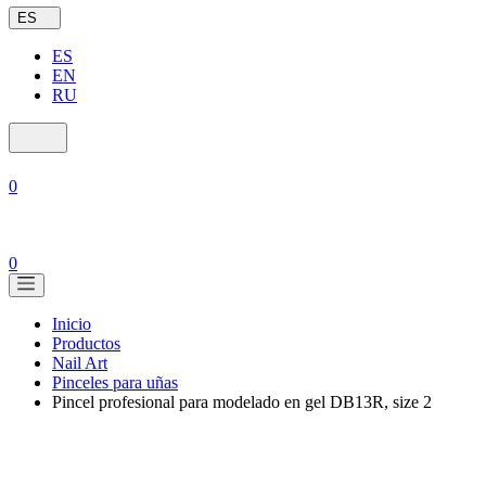
ES
ES
EN
RU
0
0
Inicio
Productos
Nail Art
Pinceles para uñas
Pincel profesional para modelado en gel DB13R, size 2