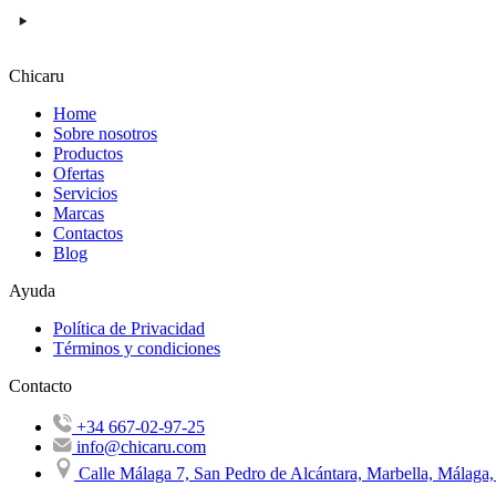
Chicaru
Home
Sobre nosotros
Productos
Ofertas
Servicios
Marcas
Contactos
Blog
Ayuda
Política de Privacidad
Términos y condiciones
Contacto
+34 667-02-97-25
info@chicaru.com
Calle Málaga 7, San Pedro de Alcántara, Marbella, Málaga