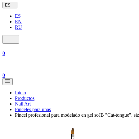
ES
ES
EN
RU
0
0
Inicio
Productos
Nail Art
Pinceles para uñas
Pincel profesional para modelado en gel soJB "Cat-tongue", siz