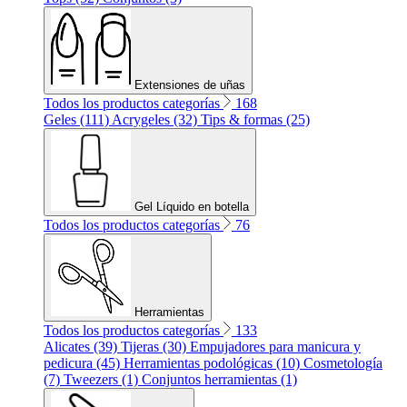
Extensiones de uñas
Todos los productos categorías
168
Geles (111)
Acrygeles (32)
Tips & formas (25)
Gel Líquido en botella
Todos los productos categorías
76
Herramientas
Todos los productos categorías
133
Alicates (39)
Tijeras (30)
Empujadores para manicura y
pedicura (45)
Herramientas podológicas (10)
Cosmetología
(7)
Tweezers (1)
Conjuntos herramientas (1)