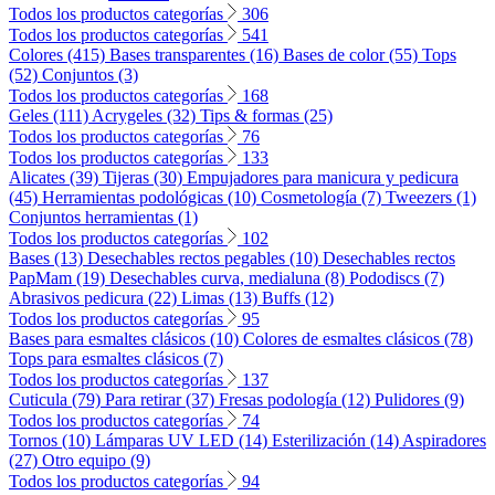
Todos los productos categorías
306
Todos los productos categorías
541
Colores (415)
Bases transparentes (16)
Bases de color (55)
Tops
(52)
Conjuntos (3)
Todos los productos categorías
168
Geles (111)
Acrygeles (32)
Tips & formas (25)
Todos los productos categorías
76
Todos los productos categorías
133
Alicates (39)
Tijeras (30)
Empujadores para manicura y pedicura
(45)
Herramientas podológicas (10)
Cosmetología (7)
Tweezers (1)
Conjuntos herramientas (1)
Todos los productos categorías
102
Bases (13)
Desechables rectos pegables (10)
Desechables rectos
PapMam (19)
Desechables curva, medialuna (8)
Pododiscs (7)
Abrasivos pedicura (22)
Limas (13)
Buffs (12)
Todos los productos categorías
95
Bases para esmaltes clásicos (10)
Colores de esmaltes clásicos (78)
Tops para esmaltes clásicos (7)
Todos los productos categorías
137
Cuticula (79)
Para retirar (37)
Fresas podología (12)
Pulidores (9)
Todos los productos categorías
74
Tornos (10)
Lámparas UV LED (14)
Esterilización (14)
Aspiradores
(27)
Otro equipo (9)
Todos los productos categorías
94