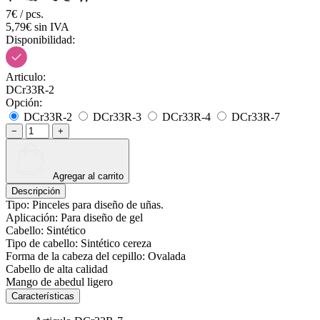
7€ / pcs.
5,79€ sin IVA
Disponibilidad:
Articulo:
DCr33R-2
Opción:
DCr33R-2
DCr33R-3
DCr33R-4
DCr33R-7
−
+
Agregar al carrito
Descripción
Tipo: Pinceles para diseño de uñas.
Aplicación: Para diseño de gel
Cabello: Sintético
Tipo de cabello: Sintético cereza
Forma de la cabeza del cepillo: Ovalada
Cabello de alta calidad
Mango de abedul ligero
Características