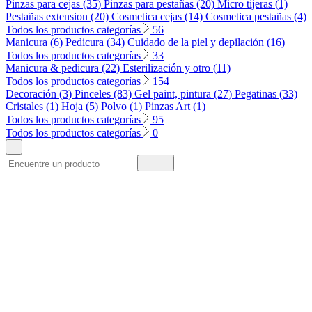
Pinzas para cejas (35)
Pinzas para pestañas (20)
Micro tijeras (1)
Pestañas extension (20)
Cosmetica cejas (14)
Cosmetica pestañas (4)
Todos los productos categorías
56
Manicura (6)
Pedicura (34)
Cuidado de la piel y depilación (16)
Todos los productos categorías
33
Manicura & pedicura (22)
Esterilización y otro (11)
Todos los productos categorías
154
Decoración (3)
Pinceles (83)
Gel paint, pintura (27)
Pegatinas (33)
Cristales (1)
Hoja (5)
Polvo (1)
Pinzas Art (1)
Todos los productos categorías
95
Todos los productos categorías
0