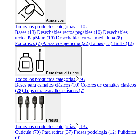
Abrasivos
Todos los productos categorías
102
Bases (13)
Desechables rectos pegables (10)
Desechables
rectos PapMam (19)
Desechables curva, medialuna (8)
Pododiscs (7)
Abrasivos pedicura (22)
Limas (13)
Buffs (12)
Esmaltes clásicos
Todos los productos categorías
95
Bases para esmaltes clásicos (10)
Colores de esmaltes clásicos
(78)
Tops para esmaltes clásicos (7)
Fresas
Todos los productos categorías
137
Cuticula (79)
Para retirar (37)
Fresas podología (12)
Pulidores
(9)