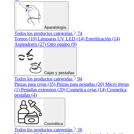
Aparatología
Todos los productos categorías
74
Tornos (10)
Lámparas UV LED (14)
Esterilización (14)
Aspiradores (27)
Otro equipo (9)
Cejas y pestañas
Todos los productos categorías
94
Pinzas para cejas (35)
Pinzas para pestañas (20)
Micro tijeras
(1)
Pestañas extension (20)
Cosmetica cejas (14)
Cosmetica
pestañas (4)
Cosmética
Todos los productos categorías
56