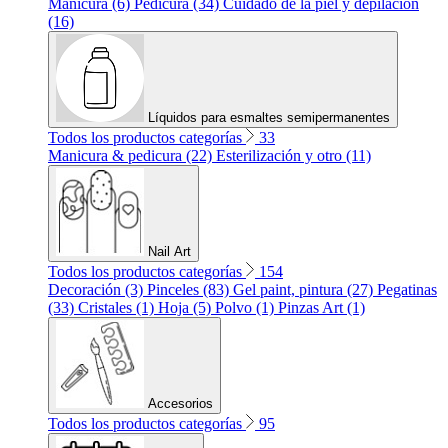
Manicura (6)
Pedicura (34)
Cuidado de la piel y depilación
(16)
Líquidos para esmaltes semipermanentes
Todos los productos categorías
33
Manicura & pedicura (22)
Esterilización y otro (11)
Nail Art
Todos los productos categorías
154
Decoración (3)
Pinceles (83)
Gel paint, pintura (27)
Pegatinas
(33)
Cristales (1)
Hoja (5)
Polvo (1)
Pinzas Art (1)
Accesorios
Todos los productos categorías
95