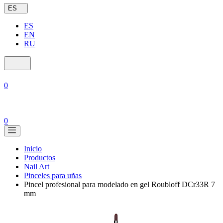
ES
ES
EN
RU
0
0
Inicio
Productos
Nail Art
Pinceles para uñas
Pincel profesional para modelado en gel Roubloff DCr33R 7
mm