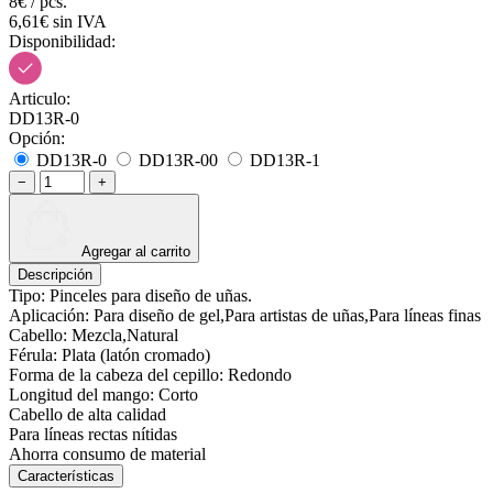
8€ / pcs.
6,61€ sin IVA
Disponibilidad:
Articulo:
DD13R-0
Opción:
DD13R-0
DD13R-00
DD13R-1
−
+
Agregar al carrito
Descripción
Tipo: Pinceles para diseño de uñas.
Aplicación: Para diseño de gel,Para artistas de uñas,Para líneas finas
Cabello: Mezcla,Natural
Férula: Plata (latón cromado)
Forma de la cabeza del cepillo: Redondo
Longitud del mango: Corto
Cabello de alta calidad
Para líneas rectas nítidas
Ahorra consumo de material
Características