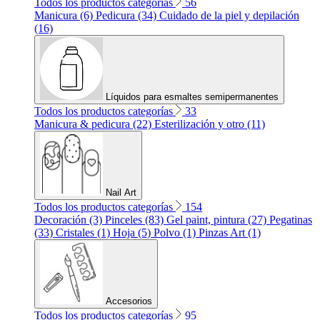
Todos los productos categorías
56
Manicura (6)
Pedicura (34)
Cuidado de la piel y depilación
(16)
Líquidos para esmaltes semipermanentes
Todos los productos categorías
33
Manicura & pedicura (22)
Esterilización y otro (11)
Nail Art
Todos los productos categorías
154
Decoración (3)
Pinceles (83)
Gel paint, pintura (27)
Pegatinas
(33)
Cristales (1)
Hoja (5)
Polvo (1)
Pinzas Art (1)
Accesorios
Todos los productos categorías
95