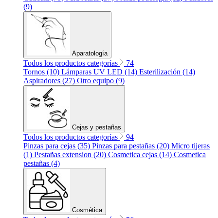
(9)
Aparatología
Todos los productos categorías
74
Tornos (10)
Lámparas UV LED (14)
Esterilización (14)
Aspiradores (27)
Otro equipo (9)
Cejas y pestañas
Todos los productos categorías
94
Pinzas para cejas (35)
Pinzas para pestañas (20)
Micro tijeras
(1)
Pestañas extension (20)
Cosmetica cejas (14)
Cosmetica
pestañas (4)
Cosmética