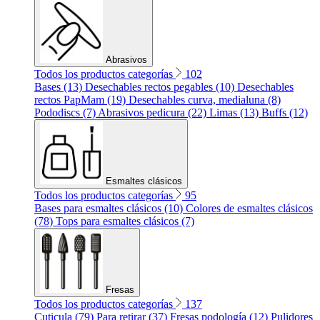
Abrasivos
Todos los productos categorías
102
Bases (13)
Desechables rectos pegables (10)
Desechables
rectos PapMam (19)
Desechables curva, medialuna (8)
Pododiscs (7)
Abrasivos pedicura (22)
Limas (13)
Buffs (12)
Esmaltes clásicos
Todos los productos categorías
95
Bases para esmaltes clásicos (10)
Colores de esmaltes clásicos
(78)
Tops para esmaltes clásicos (7)
Fresas
Todos los productos categorías
137
Cuticula (79)
Para retirar (37)
Fresas podología (12)
Pulidores