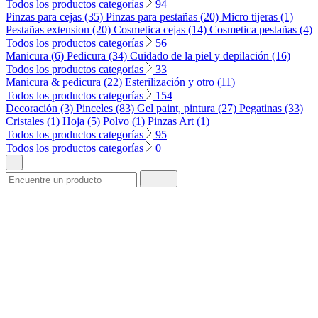
Todos los productos categorías
94
Pinzas para cejas (35)
Pinzas para pestañas (20)
Micro tijeras (1)
Pestañas extension (20)
Cosmetica cejas (14)
Cosmetica pestañas (4)
Todos los productos categorías
56
Manicura (6)
Pedicura (34)
Cuidado de la piel y depilación (16)
Todos los productos categorías
33
Manicura & pedicura (22)
Esterilización y otro (11)
Todos los productos categorías
154
Decoración (3)
Pinceles (83)
Gel paint, pintura (27)
Pegatinas (33)
Cristales (1)
Hoja (5)
Polvo (1)
Pinzas Art (1)
Todos los productos categorías
95
Todos los productos categorías
0