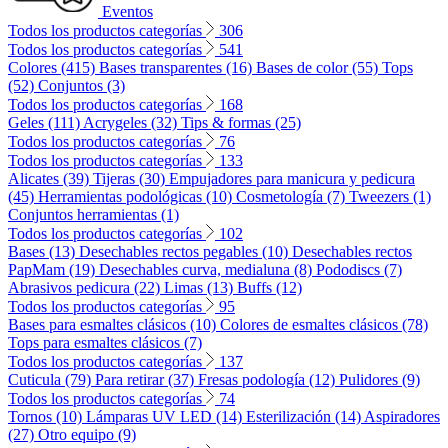
Eventos
Todos los productos categorías
306
Todos los productos categorías
541
Colores (415)
Bases transparentes (16)
Bases de color (55)
Tops
(52)
Conjuntos (3)
Todos los productos categorías
168
Geles (111)
Acrygeles (32)
Tips & formas (25)
Todos los productos categorías
76
Todos los productos categorías
133
Alicates (39)
Tijeras (30)
Empujadores para manicura y pedicura
(45)
Herramientas podológicas (10)
Cosmetología (7)
Tweezers (1)
Conjuntos herramientas (1)
Todos los productos categorías
102
Bases (13)
Desechables rectos pegables (10)
Desechables rectos
PapMam (19)
Desechables curva, medialuna (8)
Pododiscs (7)
Abrasivos pedicura (22)
Limas (13)
Buffs (12)
Todos los productos categorías
95
Bases para esmaltes clásicos (10)
Colores de esmaltes clásicos (78)
Tops para esmaltes clásicos (7)
Todos los productos categorías
137
Cuticula (79)
Para retirar (37)
Fresas podología (12)
Pulidores (9)
Todos los productos categorías
74
Tornos (10)
Lámparas UV LED (14)
Esterilización (14)
Aspiradores
(27)
Otro equipo (9)