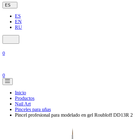
ES
ES
EN
RU
0
0
Inicio
Productos
Nail Art
Pinceles para uñas
Pincel profesional para modelado en gel Roubloff DD13R 2