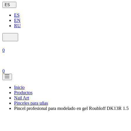
ES
ES
EN
RU
0
0
Inicio
Productos
Nail Art
Pinceles para uñas
Pincel profesional para modelado en gel Roubloff DK13R 1.5