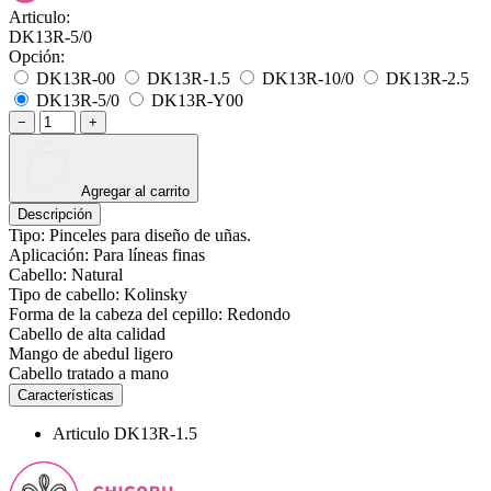
Articulo:
DK13R-5/0
Opción:
DK13R-00
DK13R-1.5
DK13R-10/0
DK13R-2.5
DK13R-5/0
DK13R-Y00
−
+
Agregar al carrito
Descripción
Tipo: Pinceles para diseño de uñas.
Aplicación: Para líneas finas
Cabello: Natural
Tipo de cabello: Kolinsky
Forma de la cabeza del cepillo: Redondo
Cabello de alta calidad
Mango de abedul ligero
Cabello tratado a mano
Características
Articulo
DK13R-1.5