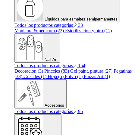
Líquidos para esmaltes semipermanentes
Todos los productos categorías
33
Manicura & pedicura (22)
Esterilización y otro (11)
Nail Art
Todos los productos categorías
154
Decoración (3)
Pinceles (83)
Gel paint, pintura (27)
Pegatinas
(33)
Cristales (1)
Hoja (5)
Polvo (1)
Pinzas Art (1)
Accesorios
Todos los productos categorías
95