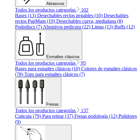
Abrasivos
Todos los productos categorías
102
Bases (13)
Desechables rectos pegables (10)
Desechables
rectos PapMam (19)
Desechables curva, medialuna (8)
Pododiscs (7)
Abrasivos pedicura (22)
Limas (13)
Buffs (12)
Esmaltes clásicos
Todos los productos categorías
95
Bases para esmaltes clásicos (10)
Colores de esmaltes clásicos
(78)
Tops para esmaltes clásicos (7)
Fresas
Todos los productos categorías
137
Cuticula (79)
Para retirar (37)
Fresas podología (12)
Pulidores
(9)