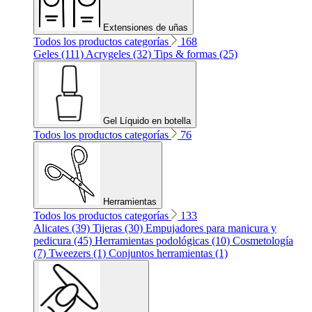
Extensiones de uñas
Todos los productos categorías
168
Geles (111)
Acrygeles (32)
Tips & formas (25)
Gel Líquido en botella
Todos los productos categorías
76
Herramientas
Todos los productos categorías
133
Alicates (39)
Tijeras (30)
Empujadores para manicura y
pedicura (45)
Herramientas podológicas (10)
Cosmetología
(7)
Tweezers (1)
Conjuntos herramientas (1)