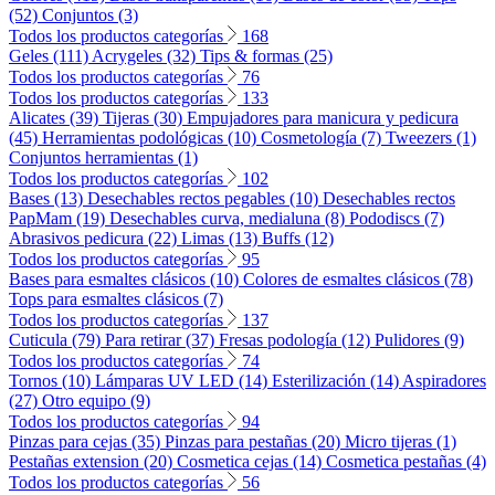
(52)
Conjuntos (3)
Todos los productos categorías
168
Geles (111)
Acrygeles (32)
Tips & formas (25)
Todos los productos categorías
76
Todos los productos categorías
133
Alicates (39)
Tijeras (30)
Empujadores para manicura y pedicura
(45)
Herramientas podológicas (10)
Cosmetología (7)
Tweezers (1)
Conjuntos herramientas (1)
Todos los productos categorías
102
Bases (13)
Desechables rectos pegables (10)
Desechables rectos
PapMam (19)
Desechables curva, medialuna (8)
Pododiscs (7)
Abrasivos pedicura (22)
Limas (13)
Buffs (12)
Todos los productos categorías
95
Bases para esmaltes clásicos (10)
Colores de esmaltes clásicos (78)
Tops para esmaltes clásicos (7)
Todos los productos categorías
137
Cuticula (79)
Para retirar (37)
Fresas podología (12)
Pulidores (9)
Todos los productos categorías
74
Tornos (10)
Lámparas UV LED (14)
Esterilización (14)
Aspiradores
(27)
Otro equipo (9)
Todos los productos categorías
94
Pinzas para cejas (35)
Pinzas para pestañas (20)
Micro tijeras (1)
Pestañas extension (20)
Cosmetica cejas (14)
Cosmetica pestañas (4)
Todos los productos categorías
56