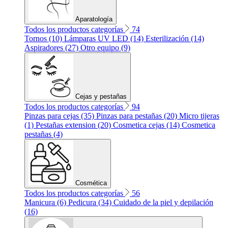
Aparatología
Todos los productos categorías
74
Tornos (10)
Lámparas UV LED (14)
Esterilización (14)
Aspiradores (27)
Otro equipo (9)
Cejas y pestañas
Todos los productos categorías
94
Pinzas para cejas (35)
Pinzas para pestañas (20)
Micro tijeras
(1)
Pestañas extension (20)
Cosmetica cejas (14)
Cosmetica
pestañas (4)
Cosmética
Todos los productos categorías
56
Manicura (6)
Pedicura (34)
Cuidado de la piel y depilación
(16)