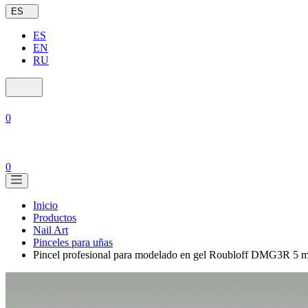
ES
ES
EN
RU
0
0
Inicio
Productos
Nail Art
Pinceles para uñas
Pincel profesional para modelado en gel Roubloff DMG3R 5 