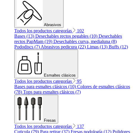
Abrasivos
Todos los productos categorías
102
Bases (13)
Desechables rectos pegables (10)
Desechables
rectos PapMam (19)
Desechables curva, medialuna (8)
Pododiscs (7)
Abrasivos pedicura (22)
Limas (13)
Buffs (12)
Esmaltes clásicos
Todos los productos categorías
95
Bases para esmaltes clásicos (10)
Colores de esmaltes clásicos
(78)
Tops para esmaltes clásicos (7)
Fresas
Todos los productos categorías
137
Cuticula (79)
Para retirar (37)
Fresas podología (12)
Pulidores