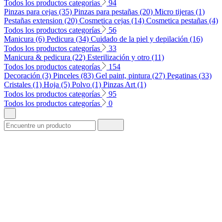
Todos los productos categorías
94
Pinzas para cejas (35)
Pinzas para pestañas (20)
Micro tijeras (1)
Pestañas extension (20)
Cosmetica cejas (14)
Cosmetica pestañas (4)
Todos los productos categorías
56
Manicura (6)
Pedicura (34)
Cuidado de la piel y depilación (16)
Todos los productos categorías
33
Manicura & pedicura (22)
Esterilización y otro (11)
Todos los productos categorías
154
Decoración (3)
Pinceles (83)
Gel paint, pintura (27)
Pegatinas (33)
Cristales (1)
Hoja (5)
Polvo (1)
Pinzas Art (1)
Todos los productos categorías
95
Todos los productos categorías
0