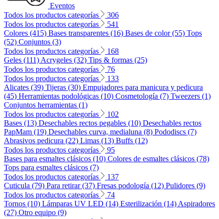
Eventos
Todos los productos categorías
306
Todos los productos categorías
541
Colores (415)
Bases transparentes (16)
Bases de color (55)
Tops
(52)
Conjuntos (3)
Todos los productos categorías
168
Geles (111)
Acrygeles (32)
Tips & formas (25)
Todos los productos categorías
76
Todos los productos categorías
133
Alicates (39)
Tijeras (30)
Empujadores para manicura y pedicura
(45)
Herramientas podológicas (10)
Cosmetología (7)
Tweezers (1)
Conjuntos herramientas (1)
Todos los productos categorías
102
Bases (13)
Desechables rectos pegables (10)
Desechables rectos
PapMam (19)
Desechables curva, medialuna (8)
Pododiscs (7)
Abrasivos pedicura (22)
Limas (13)
Buffs (12)
Todos los productos categorías
95
Bases para esmaltes clásicos (10)
Colores de esmaltes clásicos (78)
Tops para esmaltes clásicos (7)
Todos los productos categorías
137
Cuticula (79)
Para retirar (37)
Fresas podología (12)
Pulidores (9)
Todos los productos categorías
74
Tornos (10)
Lámparas UV LED (14)
Esterilización (14)
Aspiradores
(27)
Otro equipo (9)