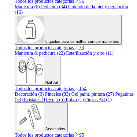
Todos los productos categorías
56
Manicura (6)
Pedicura (34)
Cuidado de la piel y depilación
(16)
Líquidos para esmaltes semipermanentes
Todos los productos categorías
33
Manicura & pedicura (22)
Esterilización y otro (11)
Nail Art
Todos los productos categorías
154
Decoración (3)
Pinceles (83)
Gel paint, pintura (27)
Pegatinas
(33)
Cristales (1)
Hoja (5)
Polvo (1)
Pinzas Art (1)
Accesorios
Todos los productos categorías
95