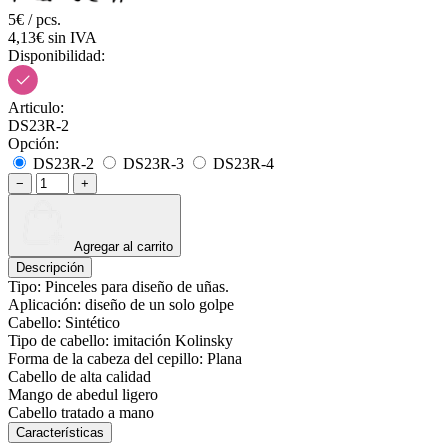
5€ / pcs.
4,13€ sin IVA
Disponibilidad:
Articulo:
DS23R-2
Opción:
DS23R-2
DS23R-3
DS23R-4
−
+
Agregar al carrito
Descripción
Tipo: Pinceles para diseño de uñas.
Aplicación: diseño de un solo golpe
Cabello: Sintético
Tipo de cabello: imitación Kolinsky
Forma de la cabeza del cepillo: Plana
Cabello de alta calidad
Mango de abedul ligero
Cabello tratado a mano
Características