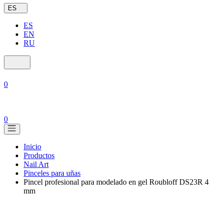
ES
ES
EN
RU
0
0
Inicio
Productos
Nail Art
Pinceles para uñas
Pincel profesional para modelado en gel Roubloff DS23R 4
mm