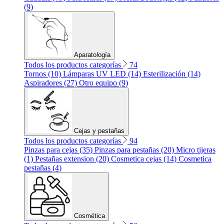
(9)
Aparatología
Todos los productos categorías
74
Tornos (10)
Lámparas UV LED (14)
Esterilización (14)
Aspiradores (27)
Otro equipo (9)
Cejas y pestañas
Todos los productos categorías
94
Pinzas para cejas (35)
Pinzas para pestañas (20)
Micro tijeras
(1)
Pestañas extension (20)
Cosmetica cejas (14)
Cosmetica
pestañas (4)
Cosmética