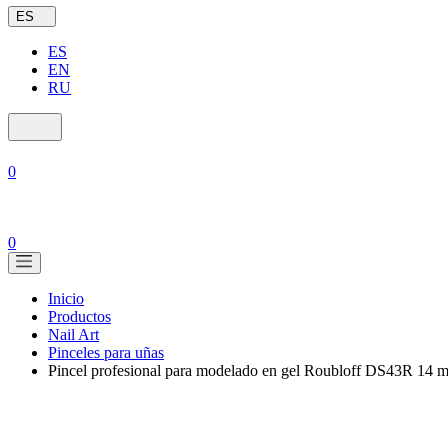
ES
ES
EN
RU
0
0
Inicio
Productos
Nail Art
Pinceles para uñas
Pincel profesional para modelado en gel Roubloff DS43R 14 