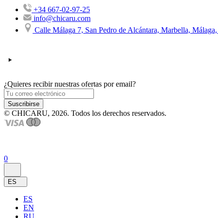
+34 667-02-97-25
info@chicaru.com
Calle Málaga 7, San Pedro de Alcántara, Marbella, Málaga
¿Quieres recibir nuestras ofertas por email?
Suscribirse
© CHICARU, 2026. Todos los derechos reservados.
0
ES
ES
EN
RU