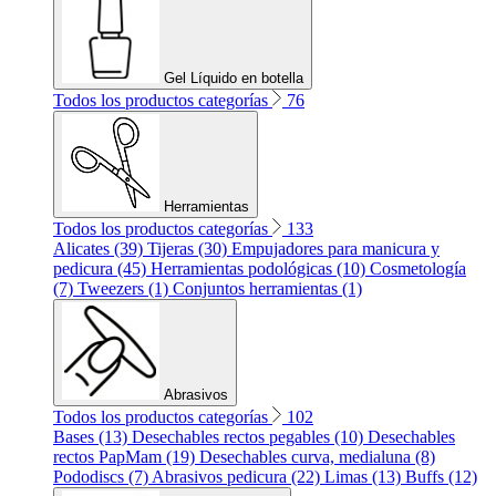
Gel Líquido en botella
Todos los productos categorías
76
Herramientas
Todos los productos categorías
133
Alicates (39)
Tijeras (30)
Empujadores para manicura y
pedicura (45)
Herramientas podológicas (10)
Cosmetología
(7)
Tweezers (1)
Conjuntos herramientas (1)
Abrasivos
Todos los productos categorías
102
Bases (13)
Desechables rectos pegables (10)
Desechables
rectos PapMam (19)
Desechables curva, medialuna (8)
Pododiscs (7)
Abrasivos pedicura (22)
Limas (13)
Buffs (12)