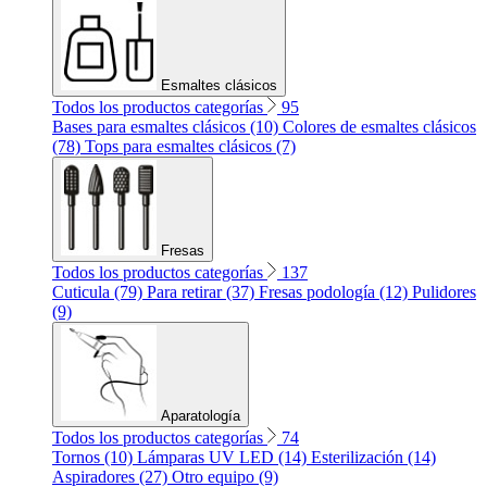
Esmaltes clásicos
Todos los productos categorías
95
Bases para esmaltes clásicos (10)
Colores de esmaltes clásicos
(78)
Tops para esmaltes clásicos (7)
Fresas
Todos los productos categorías
137
Cuticula (79)
Para retirar (37)
Fresas podología (12)
Pulidores
(9)
Aparatología
Todos los productos categorías
74
Tornos (10)
Lámparas UV LED (14)
Esterilización (14)
Aspiradores (27)
Otro equipo (9)