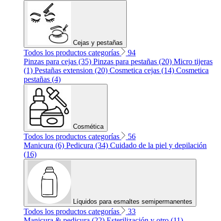
Cejas y pestañas
Todos los productos categorías
94
Pinzas para cejas (35)
Pinzas para pestañas (20)
Micro tijeras
(1)
Pestañas extension (20)
Cosmetica cejas (14)
Cosmetica
pestañas (4)
Cosmética
Todos los productos categorías
56
Manicura (6)
Pedicura (34)
Cuidado de la piel y depilación
(16)
Líquidos para esmaltes semipermanentes
Todos los productos categorías
33
Manicura & pedicura (22)
Esterilización y otro (11)