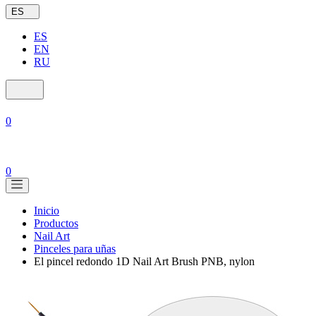
ES
ES
EN
RU
0
0
Inicio
Productos
Nail Art
Pinceles para uñas
El pincel redondo 1D Nail Art Brush PNB, nylon