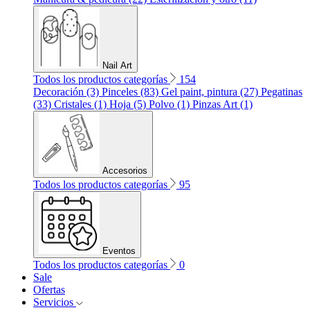
Nail Art
Todos los productos categorías
154
Decoración (3)
Pinceles (83)
Gel paint, pintura (27)
Pegatinas
(33)
Cristales (1)
Hoja (5)
Polvo (1)
Pinzas Art (1)
Accesorios
Todos los productos categorías
95
Eventos
Todos los productos categorías
0
Sale
Ofertas
Servicios