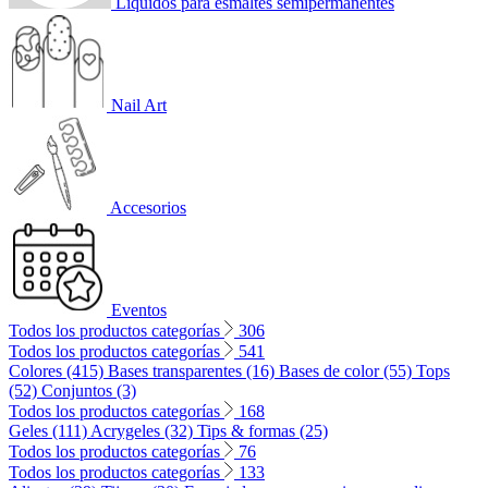
Líquidos para esmaltes semipermanentes
Nail Art
Accesorios
Eventos
Todos los productos categorías
306
Todos los productos categorías
541
Colores (415)
Bases transparentes (16)
Bases de color (55)
Tops
(52)
Conjuntos (3)
Todos los productos categorías
168
Geles (111)
Acrygeles (32)
Tips & formas (25)
Todos los productos categorías
76
Todos los productos categorías
133