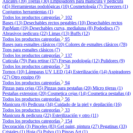
Alicates (39)
Tijeras (30)
Empujadores para manicura y pedicura
(45)
Herramientas podológicas (10)
Cosmetología (7)
Tweezers (1)
Conjuntos herramientas (1)
Todos los productos categorías
102
Bases (13)
Desechables rectos pegables (10)
Desechables rectos
PapMam (19)
Desechables curva, medialuna (8)
Pododiscs (7)
Abrasivos pedicura (22)
Limas (13)
Buffs (12)
Todos los productos categorías
95
Bases para esmaltes clásicos (10)
Colores de esmaltes clásicos (78)
Tops para esmaltes clásicos (7)
Todos los productos categorías
137
Cuticula (79)
Para retirar (37)
Fresas podología (12)
Pulidores (9)
Todos los productos categorías
74
Tornos (10)
Lámparas UV LED (14)
Esterilización (14)
Aspiradores
(27)
Otro equipo (9)
Todos los productos categorías
94
Pinzas para cejas (35)
Pinzas para pestañas (20)
Micro tijeras (1)
Pestañas extension (20)
Cosmetica cejas (14)
Cosmetica pestañas (4)
Todos los productos categorías
56
Manicura (6)
Pedicura (34)
Cuidado de la piel y depilación (16)
Todos los productos categorías
33
Manicura & pedicura (22)
Esterilización y otro (11)
Todos los productos categorías
154
Decoración (3)
Pinceles (83)
Gel paint, pintura (27)
Pegatinas (33)
Cristales (1)
Hoja (5)
Polvo (1)
Pinzas Art (1)