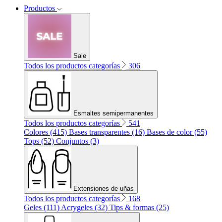
Productos
Sale
Todos los productos categorías
306
Esmaltes semipermanentes
Todos los productos categorías
541
Colores (415)
Bases transparentes (16)
Bases de color (55)
Tops (52)
Conjuntos (3)
Extensiones de uñas
Todos los productos categorías
168
Geles (111)
Acrygeles (32)
Tips & formas (25)