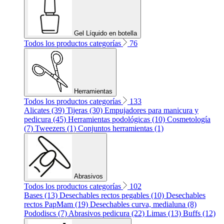
Gel Líquido en botella
Todos los productos categorías
76
Herramientas
Todos los productos categorías
133
Alicates (39)
Tijeras (30)
Empujadores para manicura y
pedicura (45)
Herramientas podológicas (10)
Cosmetología
(7)
Tweezers (1)
Conjuntos herramientas (1)
Abrasivos
Todos los productos categorías
102
Bases (13)
Desechables rectos pegables (10)
Desechables
rectos PapMam (19)
Desechables curva, medialuna (8)
Pododiscs (7)
Abrasivos pedicura (22)
Limas (13)
Buffs (12)