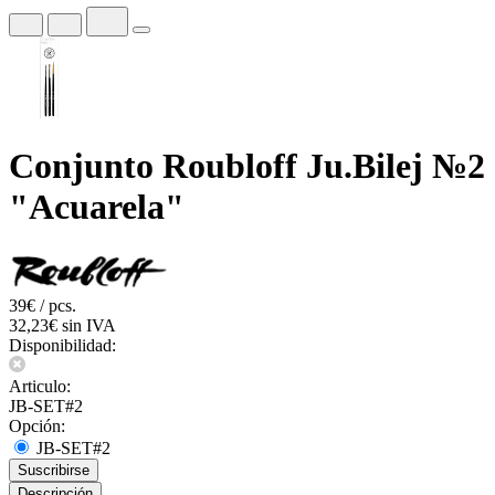
Conjunto Roubloff Ju.Bilej №2
"Acuarela"
39€ / pcs.
32,23€ sin IVA
Disponibilidad:
Articulo:
JB-SET#2
Opción:
JB-SET#2
Suscribirse
Descripción