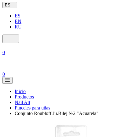
ES
ES
EN
RU
0
0
Inicio
Productos
Nail Art
Pinceles para uñas
Conjunto Roubloff Ju.Bilej №2 "Acuarela"