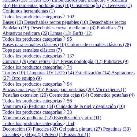
(45)
Herramientas podológicas (10)
Cosmetología (7)
Tweezers (1)
Conjuntos herramientas (1)
Todos los productos categorías
102
Bases (13)
Desechables rectos pegables (10)
Desechables rectos
PapMam (19)
Desechables curva, medialuna (8)
Pododiscs (7)
Abrasivos pedicura (22)
Limas (13)
Buffs (12)
Todos los productos categorías
95
Bases para esmaltes clásicos (10)
Colores de esmaltes clásicos (78)
Tops para esmaltes clásicos (7)
Todos los productos categorías
137
Cuticula (79)
Para retirar (37)
Fresas podología (12)
Pulidores (9)
Todos los productos categorías
74
Tornos (10)
Lámparas UV LED (14)
Esterilización (14)
Aspiradores
(27)
Otro equipo (9)
Todos los productos categorías
94
Pinzas para cejas (35)
Pinzas para pestañas (20)
Micro tijeras (1)
Pestañas extension (20)
Cosmetica cejas (14)
Cosmetica pestañas (4)
Todos los productos categorías
56
Manicura (6)
Pedicura (34)
Cuidado de la piel y depilación (16)
Todos los productos categorías
33
Manicura & pedicura (22)
Esterilización y otro (11)
Todos los productos categorías
154
Decoración (3)
Pinceles (83)
Gel paint, pintura (27)
Pegatinas (33)
Cristales (1)
Hoja (5)
Polvo (1)
Pinzas Art (1)