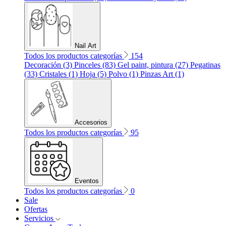
Nail Art
Todos los productos categorías
154
Decoración (3)
Pinceles (83)
Gel paint, pintura (27)
Pegatinas
(33)
Cristales (1)
Hoja (5)
Polvo (1)
Pinzas Art (1)
Accesorios
Todos los productos categorías
95
Eventos
Todos los productos categorías
0
Sale
Ofertas
Servicios