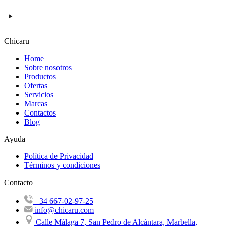
Chicaru
Home
Sobre nosotros
Productos
Ofertas
Servicios
Marcas
Contactos
Blog
Ayuda
Política de Privacidad
Términos y condiciones
Contacto
+34 667-02-97-25
info@chicaru.com
Calle Málaga 7, San Pedro de Alcántara, Marbella,