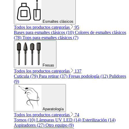
Esmaltes clásicos
Todos los productos categorías
95
Bases para esmaltes clásicos (10)
Colores de esmaltes clásicos
(78)
Tops para esmaltes clásicos (7)
Fresas
Todos los productos categorías
137
Cuticula (79)
Para retirar (37)
Fresas podología (12)
Pulidores
(9)
Aparatología
Todos los productos categorías
74
Tornos (10)
Lámparas UV LED (14)
Esterilización (14)
Aspiradores (27)
Otro equipo (9)