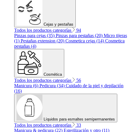
Cejas y pestañas
Todos los productos categorías
94
Pinzas para cejas (35)
Pinzas para pestañas (20)
Micro tijeras
(1)
Pestañas extension (20)
Cosmetica cejas (14)
Cosmetica
pestañas (4)
Cosmética
Todos los productos categorías
56
Manicura (6)
Pedicura (34)
Cuidado de la piel y depilación
(16)
Líquidos para esmaltes semipermanentes
Todos los productos categorías
33
Manicura & pedicura (22)
Esterilización y otro (11)