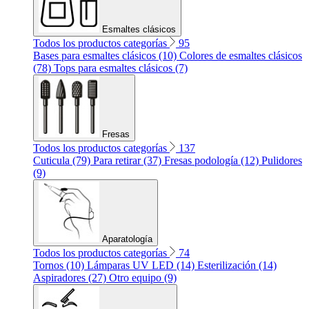
Esmaltes clásicos
Todos los productos categorías
95
Bases para esmaltes clásicos (10)
Colores de esmaltes clásicos
(78)
Tops para esmaltes clásicos (7)
Fresas
Todos los productos categorías
137
Cuticula (79)
Para retirar (37)
Fresas podología (12)
Pulidores
(9)
Aparatología
Todos los productos categorías
74
Tornos (10)
Lámparas UV LED (14)
Esterilización (14)
Aspiradores (27)
Otro equipo (9)