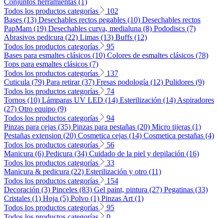
Conjuntos herramientas (1)
Todos los productos categorías
102
Bases (13)
Desechables rectos pegables (10)
Desechables rectos
PapMam (19)
Desechables curva, medialuna (8)
Pododiscs (7)
Abrasivos pedicura (22)
Limas (13)
Buffs (12)
Todos los productos categorías
95
Bases para esmaltes clásicos (10)
Colores de esmaltes clásicos (78)
Tops para esmaltes clásicos (7)
Todos los productos categorías
137
Cuticula (79)
Para retirar (37)
Fresas podología (12)
Pulidores (9)
Todos los productos categorías
74
Tornos (10)
Lámparas UV LED (14)
Esterilización (14)
Aspiradores
(27)
Otro equipo (9)
Todos los productos categorías
94
Pinzas para cejas (35)
Pinzas para pestañas (20)
Micro tijeras (1)
Pestañas extension (20)
Cosmetica cejas (14)
Cosmetica pestañas (4)
Todos los productos categorías
56
Manicura (6)
Pedicura (34)
Cuidado de la piel y depilación (16)
Todos los productos categorías
33
Manicura & pedicura (22)
Esterilización y otro (11)
Todos los productos categorías
154
Decoración (3)
Pinceles (83)
Gel paint, pintura (27)
Pegatinas (33)
Cristales (1)
Hoja (5)
Polvo (1)
Pinzas Art (1)
Todos los productos categorías
95
Todos los productos categorías
0