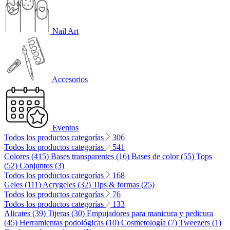
Nail Art
Accesorios
Eventos
Todos los productos categorías
306
Todos los productos categorías
541
Colores (415)
Bases transparentes (16)
Bases de color (55)
Tops
(52)
Conjuntos (3)
Todos los productos categorías
168
Geles (111)
Acrygeles (32)
Tips & formas (25)
Todos los productos categorías
76
Todos los productos categorías
133
Alicates (39)
Tijeras (30)
Empujadores para manicura y pedicura
(45)
Herramientas podológicas (10)
Cosmetología (7)
Tweezers (1)