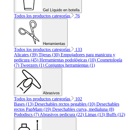
Gel Líquido en botella
Todos los productos categorías
76
Herramientas
Todos los productos categorías
133
Alicates (39)
Tijeras (30)
Empujadores para manicura y
pedicura (45)
Herramientas podológicas (10)
Cosmetología
(7)
Tweezers (1)
Conjuntos herramientas (1)
Abrasivos
Todos los productos categorías
102
Bases (13)
Desechables rectos pegables (10)
Desechables
rectos PapMam (19)
Desechables curva, medialuna (8)
Pododiscs (7)
Abrasivos pedicura (22)
Limas (13)
Buffs (12)