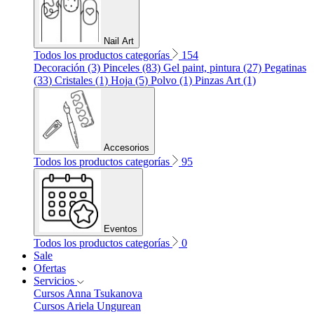
Nail Art
Todos los productos categorías
154
Decoración (3)
Pinceles (83)
Gel paint, pintura (27)
Pegatinas
(33)
Cristales (1)
Hoja (5)
Polvo (1)
Pinzas Art (1)
Accesorios
Todos los productos categorías
95
Eventos
Todos los productos categorías
0
Sale
Ofertas
Servicios
Cursos Anna Tsukanova
Cursos Ariela Ungurean