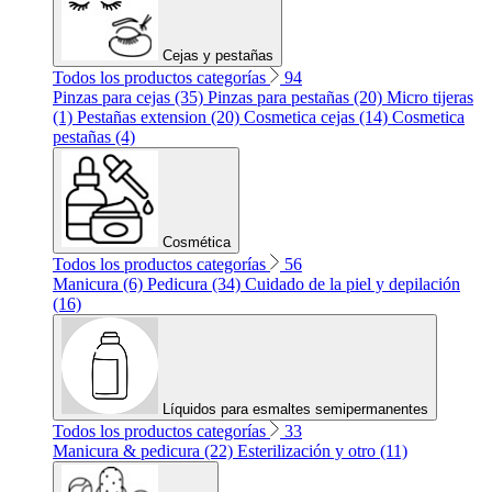
Cejas y pestañas
Todos los productos categorías
94
Pinzas para cejas (35)
Pinzas para pestañas (20)
Micro tijeras
(1)
Pestañas extension (20)
Cosmetica cejas (14)
Cosmetica
pestañas (4)
Cosmética
Todos los productos categorías
56
Manicura (6)
Pedicura (34)
Cuidado de la piel y depilación
(16)
Líquidos para esmaltes semipermanentes
Todos los productos categorías
33
Manicura & pedicura (22)
Esterilización y otro (11)