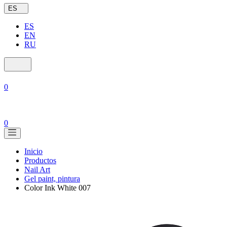
ES
ES
EN
RU
0
0
Inicio
Productos
Nail Art
Gel paint, pintura
Color Ink White 007