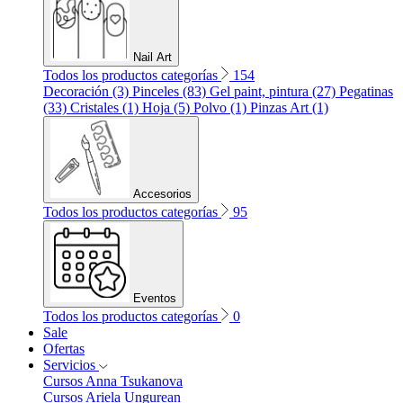
Nail Art
Todos los productos categorías
154
Decoración (3)
Pinceles (83)
Gel paint, pintura (27)
Pegatinas
(33)
Cristales (1)
Hoja (5)
Polvo (1)
Pinzas Art (1)
Accesorios
Todos los productos categorías
95
Eventos
Todos los productos categorías
0
Sale
Ofertas
Servicios
Cursos Anna Tsukanova
Cursos Ariela Ungurean