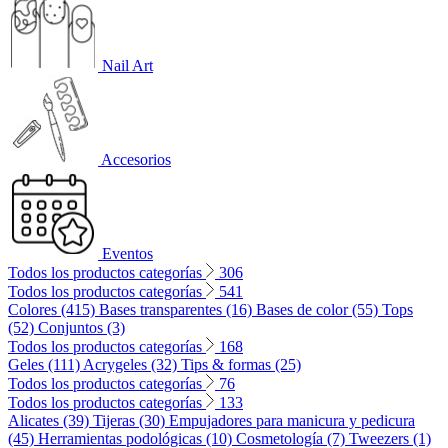
Nail Art
Accesorios
Eventos
Todos los productos categorías
306
Todos los productos categorías
541
Colores (415)
Bases transparentes (16)
Bases de color (55)
Tops
(52)
Conjuntos (3)
Todos los productos categorías
168
Geles (111)
Acrygeles (32)
Tips & formas (25)
Todos los productos categorías
76
Todos los productos categorías
133
Alicates (39)
Tijeras (30)
Empujadores para manicura y pedicura
(45)
Herramientas podológicas (10)
Cosmetología (7)
Tweezers (1)