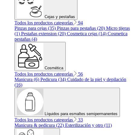
Cejas y pestañas
Todos los productos categorías
94
Pinzas para cejas (35)
Pinzas para pestañas (20)
Micro tijeras
(1)
Pestañas extension (20)
Cosmetica cejas (14)
Cosmetica
pestañas (4)
Cosmética
Todos los productos categorías
56
Manicura (6)
Pedicura (34)
Cuidado de la piel y depilación
(16)
Líquidos para esmaltes semipermanentes
Todos los productos categorías
33
Manicura & pedicura (22)
Esterilización y otro (11)