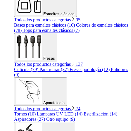
Esmaltes clásicos
Todos los productos categorías
95
Bases para esmaltes clásicos (10)
Colores de esmaltes clásicos
(78)
Tops para esmaltes clásicos (7)
Fresas
Todos los productos categorías
137
Cuticula (79)
Para retirar (37)
Fresas podología (12)
Pulidores
(9)
Aparatología
Todos los productos categorías
74
Tornos (10)
Lámparas UV LED (14)
Esterilización (14)
Aspiradores (27)
Otro equipo (9)