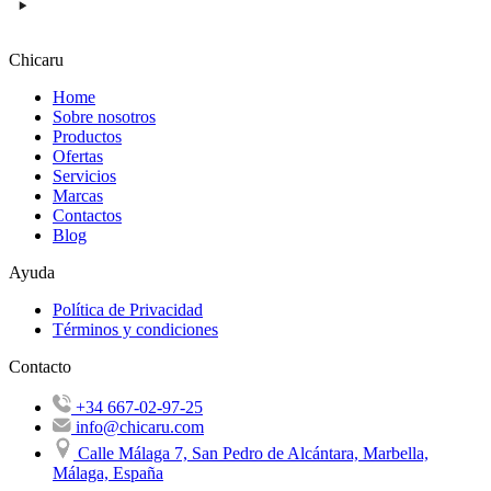
Chicaru
Home
Sobre nosotros
Productos
Ofertas
Servicios
Marcas
Contactos
Blog
Ayuda
Política de Privacidad
Términos y condiciones
Contacto
+34 667-02-97-25
info@chicaru.com
Calle Málaga 7, San Pedro de Alcántara, Marbella,
Málaga, España