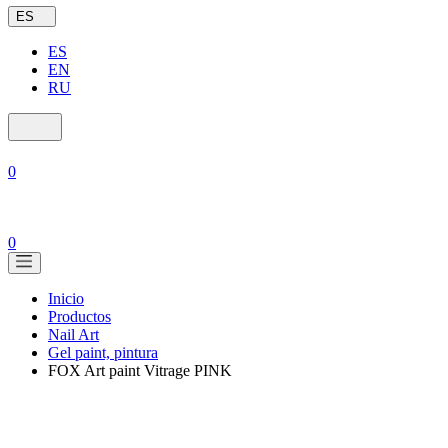
ES
ES
EN
RU
0
0
Inicio
Productos
Nail Art
Gel paint, pintura
FOX Art paint Vitrage PINK