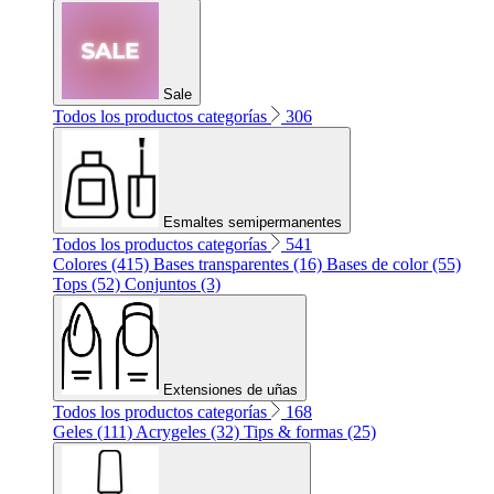
Sale
Todos los productos categorías
306
Esmaltes semipermanentes
Todos los productos categorías
541
Colores (415)
Bases transparentes (16)
Bases de color (55)
Tops (52)
Conjuntos (3)
Extensiones de uñas
Todos los productos categorías
168
Geles (111)
Acrygeles (32)
Tips & formas (25)