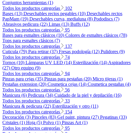
Conjuntos herramientas (1)
Todos los productos categorías
102
Bases (13)
Desechables rectos pegables (10)
Desechables rectos
PapMam (19)
Desechables curva, medialuna (8)
Pododiscs (7)
Abrasivos pedicura (22)
Limas (13)
Buffs (12)
Todos los productos categorías
95
Bases para esmaltes clásicos (10)
Colores de esmaltes clásicos (78)
Tops para esmaltes clásicos (7)
Todos los productos categorías
137
Cuticula (79)
Para retirar (37)
Fresas podología (12)
Pulidores (9)
Todos los productos categorías
74
Tornos (10)
Lámparas UV LED (14)
Esterilización (14)
Aspiradores
(27)
Otro equipo (9)
Todos los productos categorías
94
Pinzas para cejas (35)
Pinzas para pestañas (20)
Micro tijeras (1)
Pestañas extension (20)
Cosmetica cejas (14)
Cosmetica pestañas (4)
Todos los productos categorías
56
Manicura (6)
Pedicura (34)
Cuidado de la piel y depilación (16)
Todos los productos categorías
33
Manicura & pedicura (22)
Esterilización y otro (11)
Todos los productos categorías
154
Decoración (3)
Pinceles (83)
Gel paint, pintura (27)
Pegatinas (33)
Cristales (1)
Hoja (5)
Polvo (1)
Pinzas Art (1)
Todos los productos categorías
95