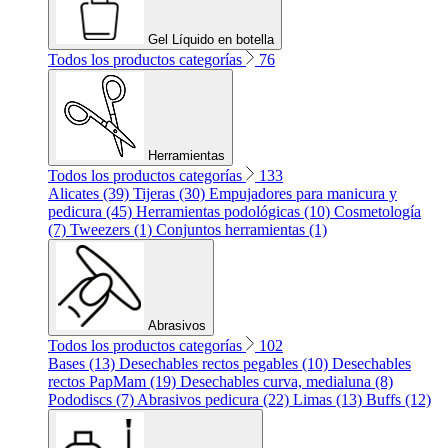
Gel Líquido en botella
Todos los productos categorías
76
Herramientas
Todos los productos categorías
133
Alicates (39)
Tijeras (30)
Empujadores para manicura y
pedicura (45)
Herramientas podológicas (10)
Cosmetología
(7)
Tweezers (1)
Conjuntos herramientas (1)
Abrasivos
Todos los productos categorías
102
Bases (13)
Desechables rectos pegables (10)
Desechables
rectos PapMam (19)
Desechables curva, medialuna (8)
Pododiscs (7)
Abrasivos pedicura (22)
Limas (13)
Buffs (12)