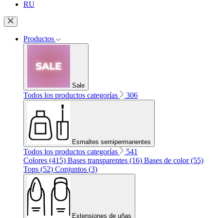
RU
Productos
Sale
Todos los productos categorías
306
Esmaltes semipermanentes
Todos los productos categorías
541
Colores (415)
Bases transparentes (16)
Bases de color (55)
Tops (52)
Conjuntos (3)
Extensiones de uñas