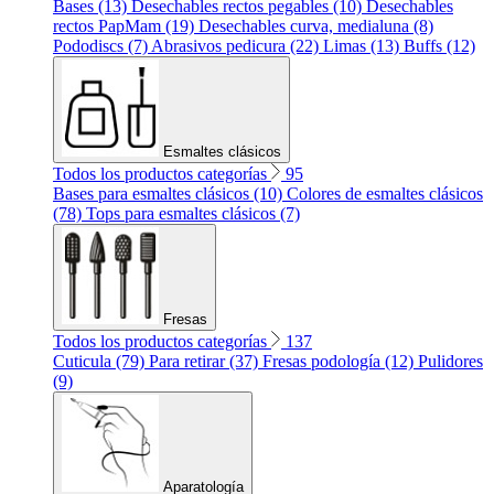
Bases (13)
Desechables rectos pegables (10)
Desechables
rectos PapMam (19)
Desechables curva, medialuna (8)
Pododiscs (7)
Abrasivos pedicura (22)
Limas (13)
Buffs (12)
Esmaltes clásicos
Todos los productos categorías
95
Bases para esmaltes clásicos (10)
Colores de esmaltes clásicos
(78)
Tops para esmaltes clásicos (7)
Fresas
Todos los productos categorías
137
Cuticula (79)
Para retirar (37)
Fresas podología (12)
Pulidores
(9)
Aparatología