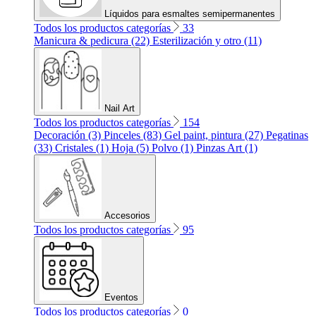
Líquidos para esmaltes semipermanentes
Todos los productos categorías
33
Manicura & pedicura (22)
Esterilización y otro (11)
Nail Art
Todos los productos categorías
154
Decoración (3)
Pinceles (83)
Gel paint, pintura (27)
Pegatinas
(33)
Cristales (1)
Hoja (5)
Polvo (1)
Pinzas Art (1)
Accesorios
Todos los productos categorías
95
Eventos
Todos los productos categorías
0