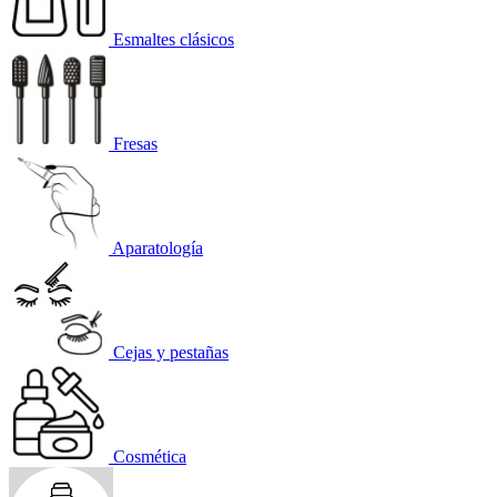
Esmaltes clásicos
Fresas
Aparatología
Cejas y pestañas
Cosmética