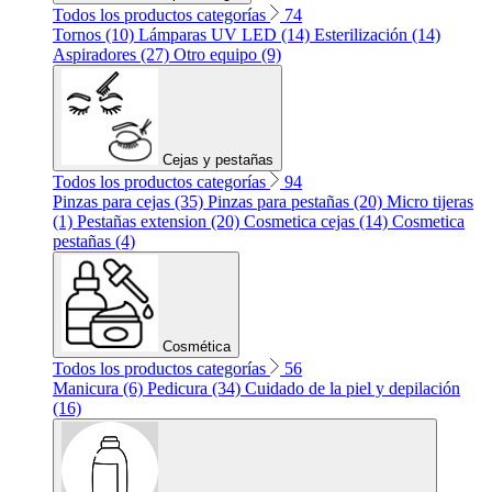
Todos los productos categorías
74
Tornos (10)
Lámparas UV LED (14)
Esterilización (14)
Aspiradores (27)
Otro equipo (9)
Cejas y pestañas
Todos los productos categorías
94
Pinzas para cejas (35)
Pinzas para pestañas (20)
Micro tijeras
(1)
Pestañas extension (20)
Cosmetica cejas (14)
Cosmetica
pestañas (4)
Cosmética
Todos los productos categorías
56
Manicura (6)
Pedicura (34)
Cuidado de la piel y depilación
(16)