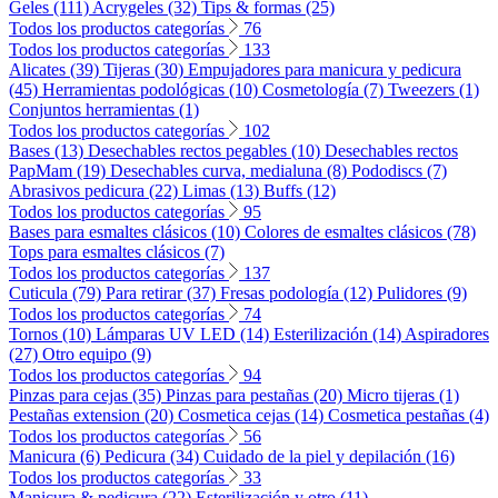
Geles (111)
Acrygeles (32)
Tips & formas (25)
Todos los productos categorías
76
Todos los productos categorías
133
Alicates (39)
Tijeras (30)
Empujadores para manicura y pedicura
(45)
Herramientas podológicas (10)
Cosmetología (7)
Tweezers (1)
Conjuntos herramientas (1)
Todos los productos categorías
102
Bases (13)
Desechables rectos pegables (10)
Desechables rectos
PapMam (19)
Desechables curva, medialuna (8)
Pododiscs (7)
Abrasivos pedicura (22)
Limas (13)
Buffs (12)
Todos los productos categorías
95
Bases para esmaltes clásicos (10)
Colores de esmaltes clásicos (78)
Tops para esmaltes clásicos (7)
Todos los productos categorías
137
Cuticula (79)
Para retirar (37)
Fresas podología (12)
Pulidores (9)
Todos los productos categorías
74
Tornos (10)
Lámparas UV LED (14)
Esterilización (14)
Aspiradores
(27)
Otro equipo (9)
Todos los productos categorías
94
Pinzas para cejas (35)
Pinzas para pestañas (20)
Micro tijeras (1)
Pestañas extension (20)
Cosmetica cejas (14)
Cosmetica pestañas (4)
Todos los productos categorías
56
Manicura (6)
Pedicura (34)
Cuidado de la piel y depilación (16)
Todos los productos categorías
33
Manicura & pedicura (22)
Esterilización y otro (11)