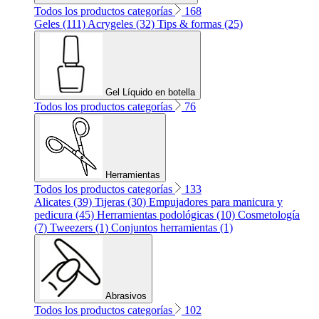
Todos los productos categorías
168
Geles (111)
Acrygeles (32)
Tips & formas (25)
Gel Líquido en botella
Todos los productos categorías
76
Herramientas
Todos los productos categorías
133
Alicates (39)
Tijeras (30)
Empujadores para manicura y
pedicura (45)
Herramientas podológicas (10)
Cosmetología
(7)
Tweezers (1)
Conjuntos herramientas (1)
Abrasivos
Todos los productos categorías
102