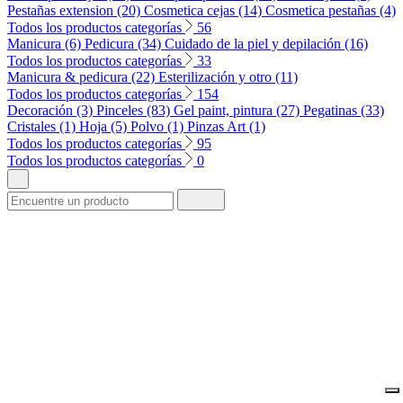
Pestañas extension (20)
Cosmetica cejas (14)
Cosmetica pestañas (4)
Todos los productos categorías
56
Manicura (6)
Pedicura (34)
Cuidado de la piel y depilación (16)
Todos los productos categorías
33
Manicura & pedicura (22)
Esterilización y otro (11)
Todos los productos categorías
154
Decoración (3)
Pinceles (83)
Gel paint, pintura (27)
Pegatinas (33)
Cristales (1)
Hoja (5)
Polvo (1)
Pinzas Art (1)
Todos los productos categorías
95
Todos los productos categorías
0