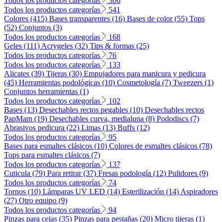
Todos los productos categorías
306
Todos los productos categorías
541
Colores (415)
Bases transparentes (16)
Bases de color (55)
Tops
(52)
Conjuntos (3)
Todos los productos categorías
168
Geles (111)
Acrygeles (32)
Tips & formas (25)
Todos los productos categorías
76
Todos los productos categorías
133
Alicates (39)
Tijeras (30)
Empujadores para manicura y pedicura
(45)
Herramientas podológicas (10)
Cosmetología (7)
Tweezers (1)
Conjuntos herramientas (1)
Todos los productos categorías
102
Bases (13)
Desechables rectos pegables (10)
Desechables rectos
PapMam (19)
Desechables curva, medialuna (8)
Pododiscs (7)
Abrasivos pedicura (22)
Limas (13)
Buffs (12)
Todos los productos categorías
95
Bases para esmaltes clásicos (10)
Colores de esmaltes clásicos (78)
Tops para esmaltes clásicos (7)
Todos los productos categorías
137
Cuticula (79)
Para retirar (37)
Fresas podología (12)
Pulidores (9)
Todos los productos categorías
74
Tornos (10)
Lámparas UV LED (14)
Esterilización (14)
Aspiradores
(27)
Otro equipo (9)
Todos los productos categorías
94
Pinzas para cejas (35)
Pinzas para pestañas (20)
Micro tijeras (1)