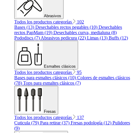
Abrasivos
Todos los productos categorías
102
Bases (13)
Desechables rectos pegables (10)
Desechables
rectos PapMam (19)
Desechables curva, medialuna (8)
Pododiscs (7)
Abrasivos pedicura (22)
Limas (13)
Buffs (12)
Esmaltes clásicos
Todos los productos categorías
95
Bases para esmaltes clásicos (10)
Colores de esmaltes clásicos
(78)
Tops para esmaltes clásicos (7)
Fresas
Todos los productos categorías
137
Cuticula (79)
Para retirar (37)
Fresas podología (12)
Pulidores
(9)