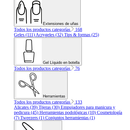
Extensiones de uñas
Todos los productos categorías
168
Geles (111)
Acrygeles (32)
Tips & formas (25)
Gel Líquido en botella
Todos los productos categorías
76
Herramientas
Todos los productos categorías
133
Alicates (39)
Tijeras (30)
Empujadores para manicura y
pedicura (45)
Herramientas podológicas (10)
Cosmetología
(7)
Tweezers (1)
Conjuntos herramientas (1)