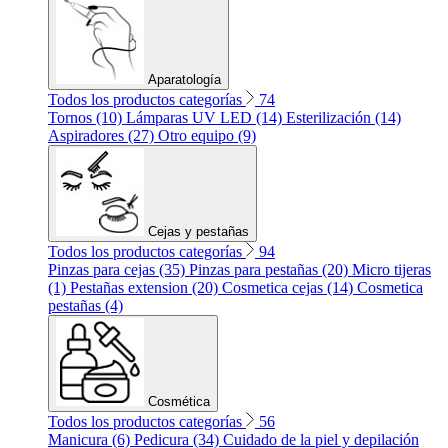
Aparatología
Todos los productos categorías
74
Tornos (10)
Lámparas UV LED (14)
Esterilización (14)
Aspiradores (27)
Otro equipo (9)
Cejas y pestañas
Todos los productos categorías
94
Pinzas para cejas (35)
Pinzas para pestañas (20)
Micro tijeras
(1)
Pestañas extension (20)
Cosmetica cejas (14)
Cosmetica
pestañas (4)
Cosmética
Todos los productos categorías
56
Manicura (6)
Pedicura (34)
Cuidado de la piel y depilación