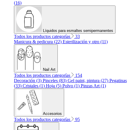
(16)
Líquidos para esmaltes semipermanentes
Todos los productos categorías
33
Manicura & pedicura (22)
Esterilización y otro (11)
Nail Art
Todos los productos categorías
154
Decoración (3)
Pinceles (83)
Gel paint, pintura (27)
Pegatinas
(33)
Cristales (1)
Hoja (5)
Polvo (1)
Pinzas Art (1)
Accesorios
Todos los productos categorías
95