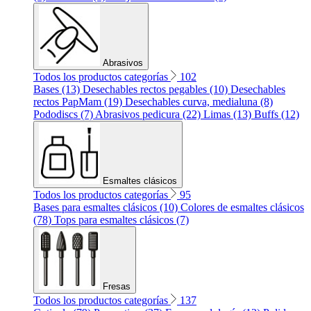
Abrasivos
Todos los productos categorías
102
Bases (13)
Desechables rectos pegables (10)
Desechables
rectos PapMam (19)
Desechables curva, medialuna (8)
Pododiscs (7)
Abrasivos pedicura (22)
Limas (13)
Buffs (12)
Esmaltes clásicos
Todos los productos categorías
95
Bases para esmaltes clásicos (10)
Colores de esmaltes clásicos
(78)
Tops para esmaltes clásicos (7)
Fresas
Todos los productos categorías
137