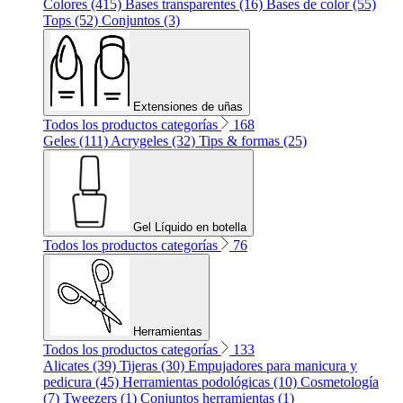
Colores (415)
Bases transparentes (16)
Bases de color (55)
Tops (52)
Conjuntos (3)
Extensiones de uñas
Todos los productos categorías
168
Geles (111)
Acrygeles (32)
Tips & formas (25)
Gel Líquido en botella
Todos los productos categorías
76
Herramientas
Todos los productos categorías
133
Alicates (39)
Tijeras (30)
Empujadores para manicura y
pedicura (45)
Herramientas podológicas (10)
Cosmetología
(7)
Tweezers (1)
Conjuntos herramientas (1)