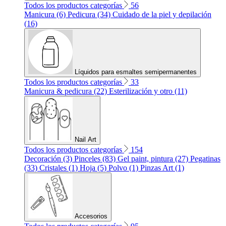
Todos los productos categorías
56
Manicura (6)
Pedicura (34)
Cuidado de la piel y depilación
(16)
Líquidos para esmaltes semipermanentes
Todos los productos categorías
33
Manicura & pedicura (22)
Esterilización y otro (11)
Nail Art
Todos los productos categorías
154
Decoración (3)
Pinceles (83)
Gel paint, pintura (27)
Pegatinas
(33)
Cristales (1)
Hoja (5)
Polvo (1)
Pinzas Art (1)
Accesorios