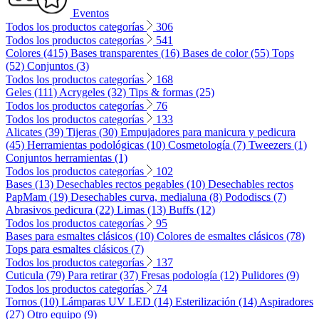
Eventos
Todos los productos categorías
306
Todos los productos categorías
541
Colores (415)
Bases transparentes (16)
Bases de color (55)
Tops
(52)
Conjuntos (3)
Todos los productos categorías
168
Geles (111)
Acrygeles (32)
Tips & formas (25)
Todos los productos categorías
76
Todos los productos categorías
133
Alicates (39)
Tijeras (30)
Empujadores para manicura y pedicura
(45)
Herramientas podológicas (10)
Cosmetología (7)
Tweezers (1)
Conjuntos herramientas (1)
Todos los productos categorías
102
Bases (13)
Desechables rectos pegables (10)
Desechables rectos
PapMam (19)
Desechables curva, medialuna (8)
Pododiscs (7)
Abrasivos pedicura (22)
Limas (13)
Buffs (12)
Todos los productos categorías
95
Bases para esmaltes clásicos (10)
Colores de esmaltes clásicos (78)
Tops para esmaltes clásicos (7)
Todos los productos categorías
137
Cuticula (79)
Para retirar (37)
Fresas podología (12)
Pulidores (9)
Todos los productos categorías
74
Tornos (10)
Lámparas UV LED (14)
Esterilización (14)
Aspiradores
(27)
Otro equipo (9)