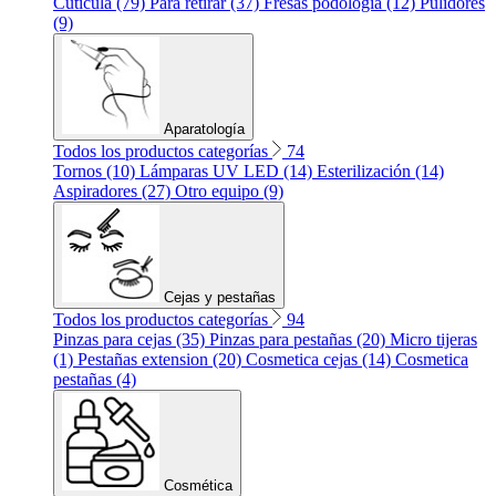
Cuticula (79)
Para retirar (37)
Fresas podología (12)
Pulidores
(9)
Aparatología
Todos los productos categorías
74
Tornos (10)
Lámparas UV LED (14)
Esterilización (14)
Aspiradores (27)
Otro equipo (9)
Cejas y pestañas
Todos los productos categorías
94
Pinzas para cejas (35)
Pinzas para pestañas (20)
Micro tijeras
(1)
Pestañas extension (20)
Cosmetica cejas (14)
Cosmetica
pestañas (4)
Cosmética