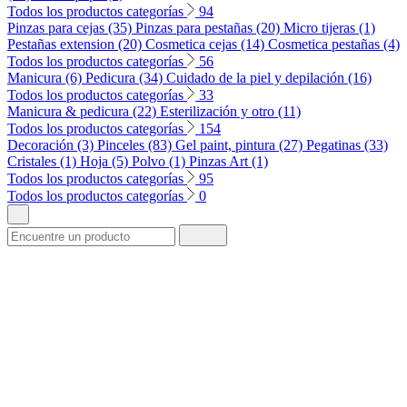
Todos los productos categorías
94
Pinzas para cejas (35)
Pinzas para pestañas (20)
Micro tijeras (1)
Pestañas extension (20)
Cosmetica cejas (14)
Cosmetica pestañas (4)
Todos los productos categorías
56
Manicura (6)
Pedicura (34)
Cuidado de la piel y depilación (16)
Todos los productos categorías
33
Manicura & pedicura (22)
Esterilización y otro (11)
Todos los productos categorías
154
Decoración (3)
Pinceles (83)
Gel paint, pintura (27)
Pegatinas (33)
Cristales (1)
Hoja (5)
Polvo (1)
Pinzas Art (1)
Todos los productos categorías
95
Todos los productos categorías
0