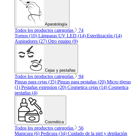
Aparatología
Todos los productos categorías
74
Tornos (10)
Lámparas UV LED (14)
Esterilización (14)
Aspiradores (27)
Otro equipo (9)
Cejas y pestañas
Todos los productos categorías
94
Pinzas para cejas (35)
Pinzas para pestañas (20)
Micro tijeras
(1)
Pestañas extension (20)
Cosmetica cejas (14)
Cosmetica
pestañas (4)
Cosmética
Todos los productos categorías
56
Manicura (6)
Pedicura (34)
Cuidado de la piel y depilación