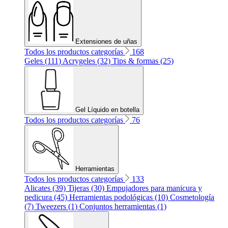
Extensiones de uñas
Todos los productos categorías
168
Geles (111)
Acrygeles (32)
Tips & formas (25)
Gel Líquido en botella
Todos los productos categorías
76
Herramientas
Todos los productos categorías
133
Alicates (39)
Tijeras (30)
Empujadores para manicura y
pedicura (45)
Herramientas podológicas (10)
Cosmetología
(7)
Tweezers (1)
Conjuntos herramientas (1)