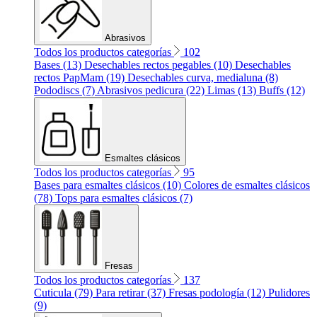
Abrasivos
Todos los productos categorías
102
Bases (13)
Desechables rectos pegables (10)
Desechables
rectos PapMam (19)
Desechables curva, medialuna (8)
Pododiscs (7)
Abrasivos pedicura (22)
Limas (13)
Buffs (12)
Esmaltes clásicos
Todos los productos categorías
95
Bases para esmaltes clásicos (10)
Colores de esmaltes clásicos
(78)
Tops para esmaltes clásicos (7)
Fresas
Todos los productos categorías
137
Cuticula (79)
Para retirar (37)
Fresas podología (12)
Pulidores
(9)