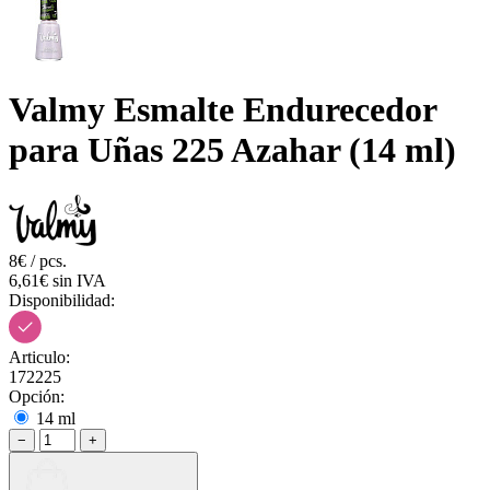
Valmy Esmalte Endurecedor
para Uñas 225 Azahar (14 ml)
8€ / pcs.
6,61€ sin IVA
Disponibilidad:
Articulo:
172225
Opción:
14 ml
−
+