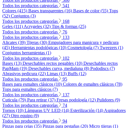
Todos los productos categorías
306
Todos los productos categorías
541
Colores (415)
Bases transparentes (16)
Bases de color (55)
Tops
(52)
Conjuntos (3)
Todos los productos categorías
168
Geles (111)
Acrygeles (32)
Tips & formas (25)
Todos los productos categorías
76
Todos los productos categorías
133
Alicates (39)
Tijeras (30)
Empujadores para manicura y pedicura
(45)
Herramientas podológicas (10)
Cosmetología (7)
Tweezers (1)
Conjuntos herramientas (1)
Todos los productos categorías
102
Bases (13)
Desechables rectos pegables (10)
Desechables rectos
PapMam (19)
Desechables curva, medialuna (8)
Pododiscs (7)
Abrasivos pedicura (22)
Limas (13)
Buffs (12)
Todos los productos categorías
95
Bases para esmaltes clásicos (10)
Colores de esmaltes clásicos (78)
Tops para esmaltes clásicos (7)
Todos los productos categorías
137
Cuticula (79)
Para retirar (37)
Fresas podología (12)
Pulidores (9)
Todos los productos categorías
74
Tornos (10)
Lámparas UV LED (14)
Esterilización (14)
Aspiradores
(27)
Otro equipo (9)
Todos los productos categorías
94
Pinzas para cejas (35)
Pinzas para pestañas (20)
Micro tijeras (1)