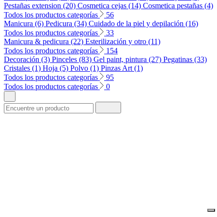
Pestañas extension (20)
Cosmetica cejas (14)
Cosmetica pestañas (4)
Todos los productos categorías
56
Manicura (6)
Pedicura (34)
Cuidado de la piel y depilación (16)
Todos los productos categorías
33
Manicura & pedicura (22)
Esterilización y otro (11)
Todos los productos categorías
154
Decoración (3)
Pinceles (83)
Gel paint, pintura (27)
Pegatinas (33)
Cristales (1)
Hoja (5)
Polvo (1)
Pinzas Art (1)
Todos los productos categorías
95
Todos los productos categorías
0