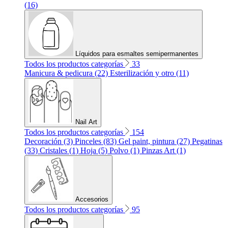
(16)
Líquidos para esmaltes semipermanentes
Todos los productos categorías
33
Manicura & pedicura (22)
Esterilización y otro (11)
Nail Art
Todos los productos categorías
154
Decoración (3)
Pinceles (83)
Gel paint, pintura (27)
Pegatinas
(33)
Cristales (1)
Hoja (5)
Polvo (1)
Pinzas Art (1)
Accesorios
Todos los productos categorías
95