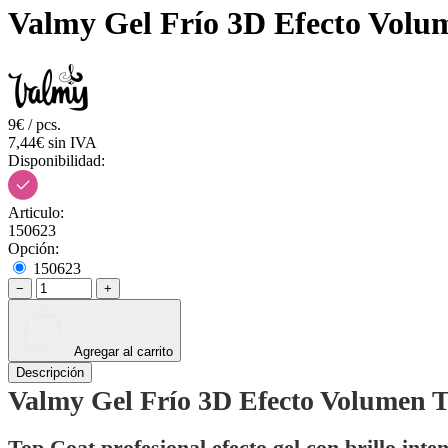
Valmy Gel Frío 3D Efecto Volu
9€ / pcs.
7,44€ sin IVA
Disponibilidad:
Articulo:
150623
Opción:
150623
−
+
Agregar al carrito
Descripción
Valmy Gel Frío 3D Efecto Volumen Top
Top Coat profesional efecto gel con brillo inte