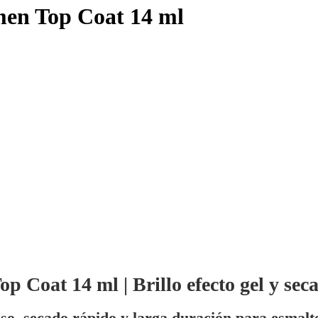
men Top Coat 14 ml
 Coat 14 ml | Brillo efecto gel y se
nso, secado rápido y larga duración para esmalt