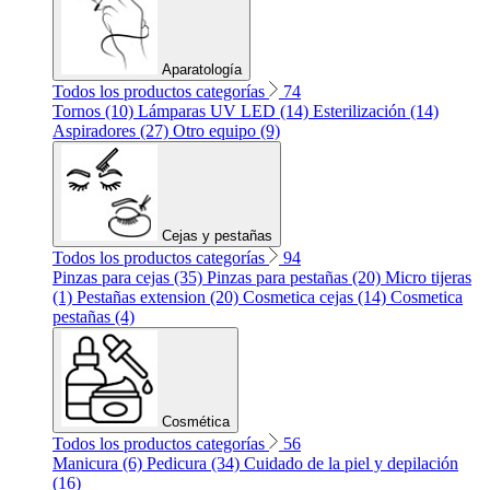
Aparatología
Todos los productos categorías
74
Tornos (10)
Lámparas UV LED (14)
Esterilización (14)
Aspiradores (27)
Otro equipo (9)
Cejas y pestañas
Todos los productos categorías
94
Pinzas para cejas (35)
Pinzas para pestañas (20)
Micro tijeras
(1)
Pestañas extension (20)
Cosmetica cejas (14)
Cosmetica
pestañas (4)
Cosmética
Todos los productos categorías
56
Manicura (6)
Pedicura (34)
Cuidado de la piel y depilación
(16)