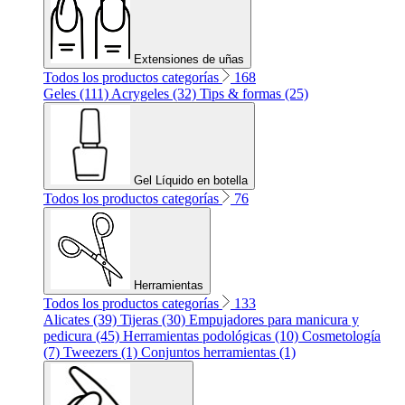
Extensiones de uñas
Todos los productos categorías
168
Geles (111)
Acrygeles (32)
Tips & formas (25)
Gel Líquido en botella
Todos los productos categorías
76
Herramientas
Todos los productos categorías
133
Alicates (39)
Tijeras (30)
Empujadores para manicura y
pedicura (45)
Herramientas podológicas (10)
Cosmetología
(7)
Tweezers (1)
Conjuntos herramientas (1)