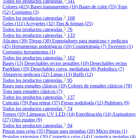
Todos los productos categorías
541
Colores (415)
Bases transparentes (16)
Bases de color (55)
Tops
(52)
Conjuntos (3)
Todos los productos categorías
168
Geles (111)
Acrygeles (32)
Tips & formas (25)
Todos los productos categorías
76
Todos los productos categorías
133
Alicates (39)
Tijeras (30)
Empujadores para manicura y pedicura
(45)
Herramientas podológicas (10)
Cosmetología (7)
Tweezers (1)
Conjuntos herramientas (1)
Todos los productos categorías
102
Bases (13)
Desechables rectos pegables (10)
Desechables rectos
PapMam (19)
Desechables curva, medialuna (8)
Pododiscs (7)
Abrasivos pedicura (22)
Limas (13)
Buffs (12)
Todos los productos categorías
95
Bases para esmaltes clásicos (10)
Colores de esmaltes clásicos (78)
Tops para esmaltes clásicos (7)
Todos los productos categorías
137
Cuticula (79)
Para retirar (37)
Fresas podología (12)
Pulidores (9)
Todos los productos categorías
74
Tornos (10)
Lámparas UV LED (14)
Esterilización (14)
Aspiradores
(27)
Otro equipo (9)
Todos los productos categorías
94
Pinzas para cejas (35)
Pinzas para pestañas (20)
Micro tijeras (1)
Pestañas extension (20)
Cosmetica cejas (14)
Cosmetica pestañas (4)