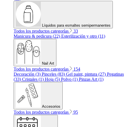
Líquidos para esmaltes semipermanentes
Todos los productos categorías
33
Manicura & pedicura (22)
Esterilización y otro (11)
Nail Art
Todos los productos categorías
154
Decoración (3)
Pinceles (83)
Gel paint, pintura (27)
Pegatinas
(33)
Cristales (1)
Hoja (5)
Polvo (1)
Pinzas Art (1)
Accesorios
Todos los productos categorías
95