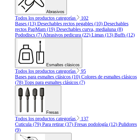
Abrasivos
Todos los productos categorías
102
Bases (13)
Desechables rectos pegables (10)
Desechables
rectos PapMam (19)
Desechables curva, medialuna (8)
Pododiscs (7)
Abrasivos pedicura (22)
Limas (13)
Buffs (12)
Esmaltes clásicos
Todos los productos categorías
95
Bases para esmaltes clásicos (10)
Colores de esmaltes clásicos
(78)
Tops para esmaltes clásicos (7)
Fresas
Todos los productos categorías
137
Cuticula (79)
Para retirar (37)
Fresas podología (12)
Pulidores
(9)