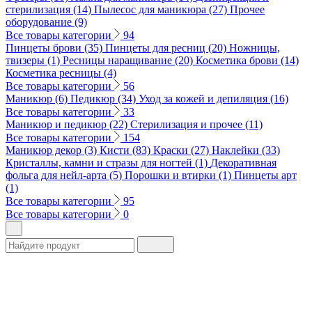
стерилизация (14)
Пылесос для маникюра (27)
Прочее
оборудование (9)
Все товары категории
94
Пинцеты брови (35)
Пинцеты для ресниц (20)
Ножницы,
твизеры (1)
Ресницы наращивание (20)
Косметика брови (14)
Косметика ресницы (4)
Все товары категории
56
Маникюр (6)
Педикюр (34)
Уход за кожей и депиляция (16)
Все товары категории
33
Маникюр и педикюр (22)
Стерилизация и прочее (11)
Все товары категории
154
Маникюр декор (3)
Кисти (83)
Краски (27)
Наклейки (33)
Кристаллы, камни и стразы для ногтей (1)
Декоративная
фольга для нейл-арта (5)
Порошки и втирки (1)
Пинцеты арт
(1)
Все товары категории
95
Все товары категории
0