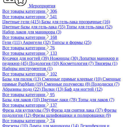
Мероприятия
Все товары категории
306
Все товары категории
541
Цветные гели (415)
Базы для гель-лака прозрачные (16)
Цветные базы для гель-лака (55)
Топы для гель-лака (52)
Набор лаков для маникюра (3)
Все товары категории
168
Гели (111)
Акригели (32)
Типсы и формы (25)
Все товары категории
76
Все товары категории
133
Кусачки для ногтей (39)
Ножницы (30)
Лопатки маникюр и
педикюр (45)
Подология (10)
Косметология (7)
Твизеры (1)
Наборы инструментов (1)
Все товары категории
102
Базы для пилок (13)
Сменные прямые клеевые (10)
Сменные
прямые PapMam (19)
Сменные полумесяц (8)
Пододиски (7)
Абразивы подо (22)
Пилки (13)
Баф для ногтей (12)
Все товары категории
95
Базы для лаков (10)
Цветные лаки (78)
Топы для лаков (7)
Все товары категории
137
Фреза для кутикулы (79)
Фреза для снятия лака (37)
Фрезы
подология (12)
Фрезы шлифовщики и полировщики (9)
Все товары категории
74
Фрезеры (10)
Лампа для маникюра (14)
Дезинфекция и