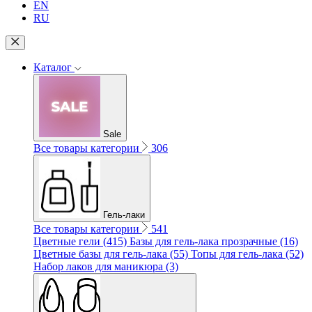
EN
RU
Каталог
Sale
Все товары категории
306
Гель-лаки
Все товары категории
541
Цветные гели (415)
Базы для гель-лака прозрачные (16)
Цветные базы для гель-лака (55)
Топы для гель-лака (52)
Набор лаков для маникюра (3)