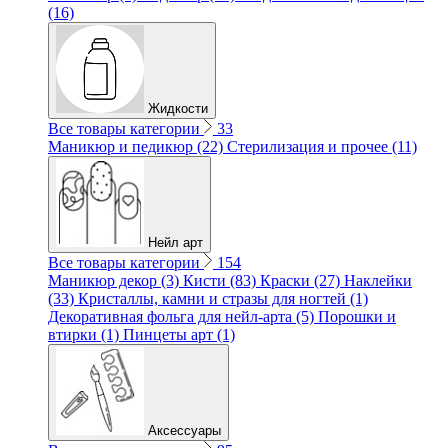
(16)
Жидкости
Все товары категории
33
Маникюр и педикюр (22)
Стерилизация и прочее (11)
Нейл арт
Все товары категории
154
Маникюр декор (3)
Кисти (83)
Краски (27)
Наклейки
(33)
Кристаллы, камни и стразы для ногтей (1)
Декоративная фольга для нейл-арта (5)
Порошки и
втирки (1)
Пинцеты арт (1)
Аксессуары