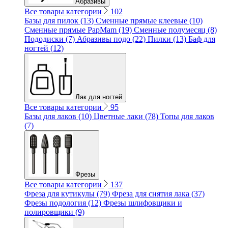
Абразивы
Все товары категории
102
Базы для пилок (13)
Сменные прямые клеевые (10)
Сменные прямые PapMam (19)
Сменные полумесяц (8)
Пододиски (7)
Абразивы подо (22)
Пилки (13)
Баф для
ногтей (12)
Лак для ногтей
Все товары категории
95
Базы для лаков (10)
Цветные лаки (78)
Топы для лаков
(7)
Фрезы
Все товары категории
137
Фреза для кутикулы (79)
Фреза для снятия лака (37)
Фрезы подология (12)
Фрезы шлифовщики и
полировщики (9)