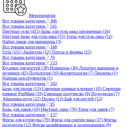
Мероприятия
Все товары категории
306
Все товары категории
541
Цветные гели (415)
Базы для гель-лака прозрачные (16)
Цветные базы для гель-лака (55)
Топы для гель-лака (52)
Набор лаков для маникюра (3)
Все товары категории
168
Гели (111)
Акригели (32)
Типсы и формы (25)
Все товары категории
76
Все товары категории
133
Кусачки для ногтей (39)
Ножницы (30)
Лопатки маникюр и
педикюр (45)
Подология (10)
Косметология (7)
Твизеры (1)
Наборы инструментов (1)
Все товары категории
102
Базы для пилок (13)
Сменные прямые клеевые (10)
Сменные
прямые PapMam (19)
Сменные полумесяц (8)
Пододиски (7)
Абразивы подо (22)
Пилки (13)
Баф для ногтей (12)
Все товары категории
95
Базы для лаков (10)
Цветные лаки (78)
Топы для лаков (7)
Все товары категории
137
Фреза для кутикулы (79)
Фреза для снятия лака (37)
Фрезы
подология (12)
Фрезы шлифовщики и полировщики (9)