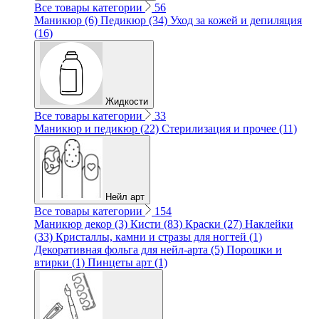
Все товары категории
56
Маникюр (6)
Педикюр (34)
Уход за кожей и депиляция
(16)
Жидкости
Все товары категории
33
Маникюр и педикюр (22)
Стерилизация и прочее (11)
Нейл арт
Все товары категории
154
Маникюр декор (3)
Кисти (83)
Краски (27)
Наклейки
(33)
Кристаллы, камни и стразы для ногтей (1)
Декоративная фольга для нейл-арта (5)
Порошки и
втирки (1)
Пинцеты арт (1)