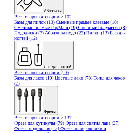
Абразивы
Все товары категории
102
Базы для пилок (13)
Сменные прямые клеевые (10)
Сменные прямые PapMam (19)
Сменные полумесяц (8)
Пододиски (7)
Абразивы подо (22)
Пилки (13)
Баф для
ногтей (12)
Лак для ногтей
Все товары категории
95
Базы для лаков (10)
Цветные лаки (78)
Топы для лаков
(7)
Фрезы
Все товары категории
137
Фреза для кутикулы (79)
Фреза для снятия лака (37)
Фрезы подология (12)
Фрезы шлифовщики и