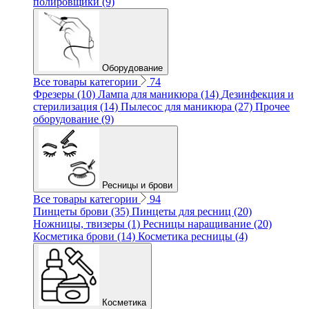
полировщики (9)
Оборудование
Все товары категории
74
Фрезеры (10)
Лампа для маникюра (14)
Дезинфекция и
стерилизация (14)
Пылесос для маникюра (27)
Прочее
оборудование (9)
Ресницы и брови
Все товары категории
94
Пинцеты брови (35)
Пинцеты для ресниц (20)
Ножницы, твизеры (1)
Ресницы наращивание (20)
Косметика брови (14)
Косметика ресницы (4)
Косметика