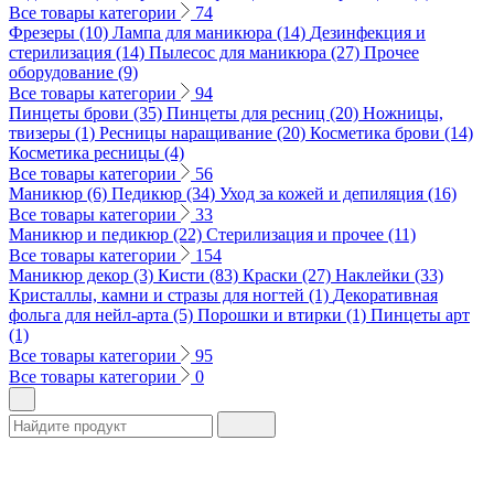
Все товары категории
74
Фрезеры (10)
Лампа для маникюра (14)
Дезинфекция и
стерилизация (14)
Пылесос для маникюра (27)
Прочее
оборудование (9)
Все товары категории
94
Пинцеты брови (35)
Пинцеты для ресниц (20)
Ножницы,
твизеры (1)
Ресницы наращивание (20)
Косметика брови (14)
Косметика ресницы (4)
Все товары категории
56
Маникюр (6)
Педикюр (34)
Уход за кожей и депиляция (16)
Все товары категории
33
Маникюр и педикюр (22)
Стерилизация и прочее (11)
Все товары категории
154
Маникюр декор (3)
Кисти (83)
Краски (27)
Наклейки (33)
Кристаллы, камни и стразы для ногтей (1)
Декоративная
фольга для нейл-арта (5)
Порошки и втирки (1)
Пинцеты арт
(1)
Все товары категории
95
Все товары категории
0