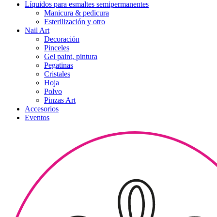
Líquidos para esmaltes semipermanentes
Manicura & pedicura
Esterilización y otro
Nail Art
Decoración
Pinceles
Gel paint, pintura
Pegatinas
Cristales
Hoja
Polvo
Pinzas Art
Accesorios
Eventos