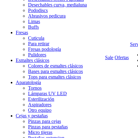
Desechables curva, medialuna
Pododiscs
Abrasivos pedicura
Limas
Buffs
Fresas
Cuticula
Para retirar
Serv
Fresas podología
Pulidores
Sale
Ofertas
Esmaltes clásicos
Colores de esmaltes clásicos
Bases para esmaltes clásicos
Tops para esmaltes clásicos
Aparatología
Tornos
Lámparas UV LED
Esterilización
Aspiradores
Otro equipo
Cejas y pestañas
Pinzas para cejas
Pinzas para pestañas
Micro tijeras
Pestañas extension