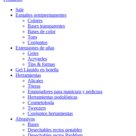
Sale
Esmaltes semipermanentes
Colores
Bases transparentes
Bases de color
Tops
Conjuntos
Extensiones de uñas
Geles
Acrygeles
Tips & formas
Gel Líquido en botella
Herramientas
Alicates
Tijeras
Empujadores para manicura y pedicura
Herramientas podológicas
Cosmetología
Tweezers
Conjuntos herramientas
Abrasivos
Bases
Desechables rectos pegables
Desechables rectos PapMam