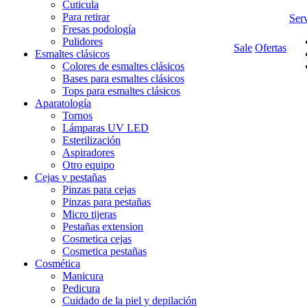
Cuticula
Para retirar
Serv
Fresas podología
Pulidores
Sale
Ofertas
Esmaltes clásicos
Colores de esmaltes clásicos
Bases para esmaltes clásicos
Tops para esmaltes clásicos
Aparatología
Tornos
Lámparas UV LED
Esterilización
Aspiradores
Otro equipo
Cejas y pestañas
Pinzas para cejas
Pinzas para pestañas
Micro tijeras
Pestañas extension
Cosmetica cejas
Cosmetica pestañas
Cosmética
Manicura
Pedicura
Cuidado de la piel y depilación