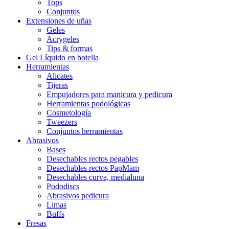
Tops
Conjuntos
Extensiones de uñas
Geles
Acrygeles
Tips & formas
Gel Líquido en botella
Herramientas
Alicates
Tijeras
Empujadores para manicura y pedicura
Herramientas podológicas
Cosmetología
Tweezers
Conjuntos herramientas
Abrasivos
Bases
Desechables rectos pegables
Desechables rectos PapMam
Desechables curva, medialuna
Pododiscs
Abrasivos pedicura
Limas
Buffs
Fresas