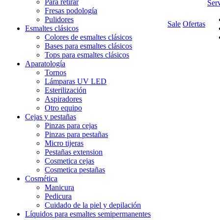
Para retirar
Serv
Fresas podología
Pulidores
Sale
Ofertas
Esmaltes clásicos
Colores de esmaltes clásicos
Bases para esmaltes clásicos
Tops para esmaltes clásicos
Aparatología
Tornos
Lámparas UV LED
Esterilización
Aspiradores
Otro equipo
Cejas y pestañas
Pinzas para cejas
Pinzas para pestañas
Micro tijeras
Pestañas extension
Cosmetica cejas
Cosmetica pestañas
Cosmética
Manicura
Pedicura
Cuidado de la piel y depilación
Líquidos para esmaltes semipermanentes