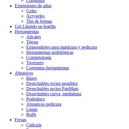
Conjuntos
Extensiones de uñas
Geles
Acrygeles
Tips & formas
Gel Líquido en botella
Herramientas
Alicates
Tijeras
Empujadores para manicura y pedicura
Herramientas podológicas
Cosmetología
Tweezers
Conjuntos herramientas
Abrasivos
Bases
Desechables rectos pegables
Desechables rectos PapMam
Desechables curva, medialuna
Pododiscs
Abrasivos pedicura
Limas
Buffs
Fresas
Cuticula