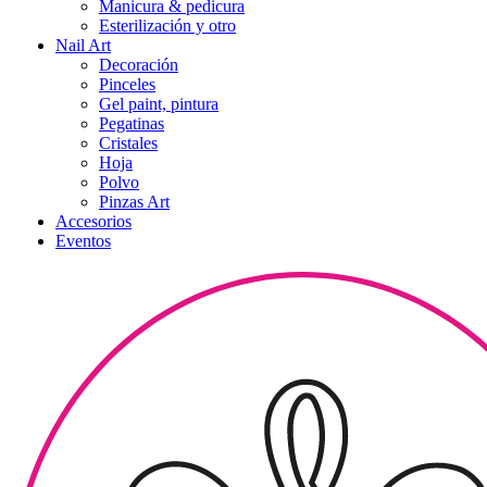
Manicura & pedicura
Esterilización y otro
Nail Art
Decoración
Pinceles
Gel paint, pintura
Pegatinas
Cristales
Hoja
Polvo
Pinzas Art
Accesorios
Eventos