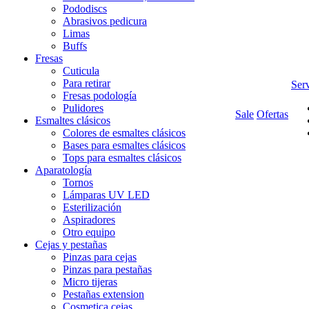
Pododiscs
Abrasivos pedicura
Limas
Buffs
Fresas
Cuticula
Para retirar
Serv
Fresas podología
Pulidores
Sale
Ofertas
Esmaltes clásicos
Colores de esmaltes clásicos
Bases para esmaltes clásicos
Tops para esmaltes clásicos
Aparatología
Tornos
Lámparas UV LED
Esterilización
Aspiradores
Otro equipo
Cejas y pestañas
Pinzas para cejas
Pinzas para pestañas
Micro tijeras
Pestañas extension
Cosmetica cejas