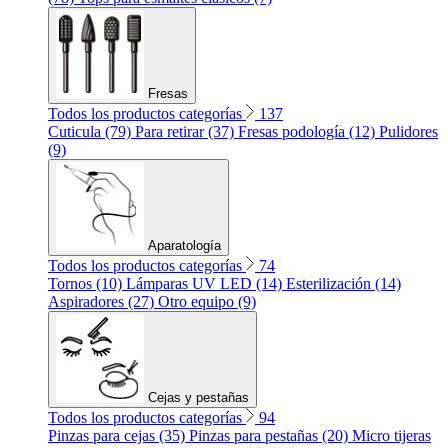
Fresas
Todos los productos categorías
137
Cuticula (79)
Para retirar (37)
Fresas podología (12)
Pulidores
(9)
Aparatología
Todos los productos categorías
74
Tornos (10)
Lámparas UV LED (14)
Esterilización (14)
Aspiradores (27)
Otro equipo (9)
Cejas y pestañas
Todos los productos categorías
94
Pinzas para cejas (35)
Pinzas para pestañas (20)
Micro tijeras