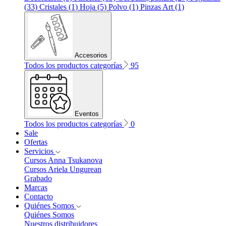
(33)
Cristales (1)
Hoja (5)
Polvo (1)
Pinzas Art (1)
Accesorios
Todos los productos categorías
95
Eventos
Todos los productos categorías
0
Sale
Ofertas
Servicios
Cursos Anna Tsukanova
Cursos Ariela Ungurean
Grabado
Marcas
Contacto
Quiénes Somos
Quiénes Somos
Nuestros distribuidores