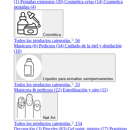
(1)
Pestañas extension (20)
Cosmetica cejas (14)
Cosmetica
pestañas (4)
Cosmética
Todos los productos categorías
56
Manicura (6)
Pedicura (34)
Cuidado de la piel y depilación
(16)
Líquidos para esmaltes semipermanentes
Todos los productos categorías
33
Manicura & pedicura (22)
Esterilización y otro (11)
Nail Art
Todos los productos categorías
154
Decoración (3)
Pinceles (83)
Gel paint, pintura (27)
Pegatinas