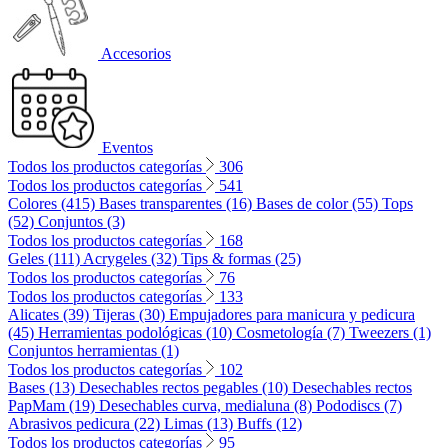
Accesorios
Eventos
Todos los productos categorías
306
Todos los productos categorías
541
Colores (415)
Bases transparentes (16)
Bases de color (55)
Tops
(52)
Conjuntos (3)
Todos los productos categorías
168
Geles (111)
Acrygeles (32)
Tips & formas (25)
Todos los productos categorías
76
Todos los productos categorías
133
Alicates (39)
Tijeras (30)
Empujadores para manicura y pedicura
(45)
Herramientas podológicas (10)
Cosmetología (7)
Tweezers (1)
Conjuntos herramientas (1)
Todos los productos categorías
102
Bases (13)
Desechables rectos pegables (10)
Desechables rectos
PapMam (19)
Desechables curva, medialuna (8)
Pododiscs (7)
Abrasivos pedicura (22)
Limas (13)
Buffs (12)
Todos los productos categorías
95