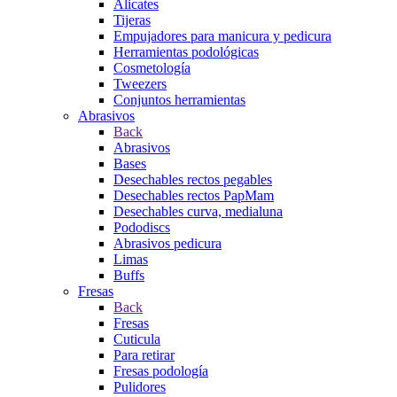
Alicates
Tijeras
Empujadores para manicura y pedicura
Herramientas podológicas
Cosmetología
Tweezers
Conjuntos herramientas
Abrasivos
Back
Abrasivos
Bases
Desechables rectos pegables
Desechables rectos PapMam
Desechables curva, medialuna
Pododiscs
Abrasivos pedicura
Limas
Buffs
Fresas
Back
Fresas
Cuticula
Para retirar
Fresas podología
Pulidores