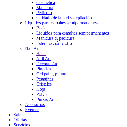
Cosmética
Manicura
Pedicura
Cuidado de la piel y depilación
Líquidos para esmaltes semipermanentes
Back
Líquidos para esmaltes semipermanentes
Manicura & pedicura
Esterilización y otro
Nail Art
Back
Nail Art
Decoración
Pinceles
Gel paint, pintura
Pegatinas
Cristales
Hoja
Polvo
Pinzas Art
Accesorios
Eventos
Sale
Ofertas
Servicios