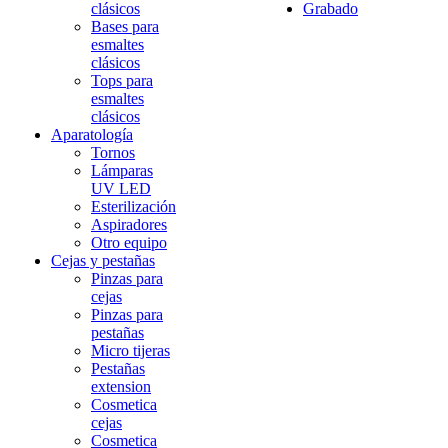
clásicos
Grabado
Bases para
esmaltes
clásicos
Tops para
esmaltes
clásicos
Aparatología
Tornos
Lámparas
UV LED
Esterilización
Aspiradores
Otro equipo
Cejas y pestañas
Pinzas para
cejas
Pinzas para
pestañas
Micro tijeras
Pestañas
extension
Cosmetica
cejas
Cosmetica