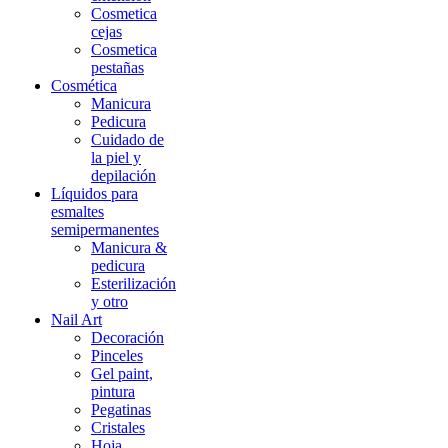
Cosmetica
cejas
Cosmetica
pestañas
Cosmética
Manicura
Pedicura
Cuidado de
la piel y
depilación
Líquidos para
esmaltes
semipermanentes
Manicura &
pedicura
Esterilización
y otro
Nail Art
Decoración
Pinceles
Gel paint,
pintura
Pegatinas
Cristales
Hoja