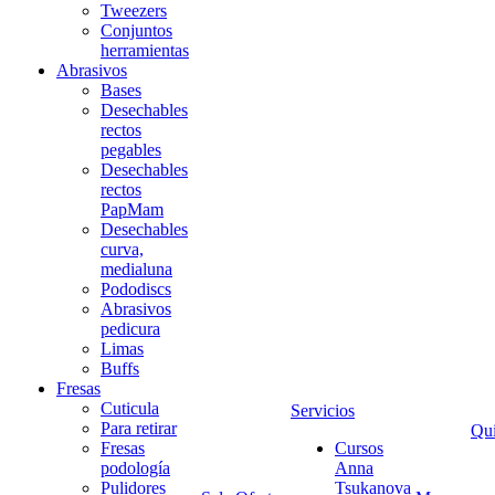
Tweezers
Conjuntos
herramientas
Abrasivos
Bases
Desechables
rectos
pegables
Desechables
rectos
PapMam
Desechables
curva,
medialuna
Pododiscs
Abrasivos
pedicura
Limas
Buffs
Fresas
Cuticula
Servicios
Para retirar
Qu
Fresas
Cursos
podología
Anna
Pulidores
Tsukanova