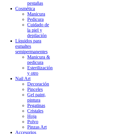
pestañas
Cosmética
Manicura
Pedicura
Cuidado de
la piel y
depilación
Líquidos para
esmaltes
semipermanentes
Manicura &
pedicura
Esterilización
y otro
Nail Art
Decoración
Pinceles
Gel paint,
pintura
Pegatinas
Cristales
Hoja
Polvo
Pinzas Art
Accesorios