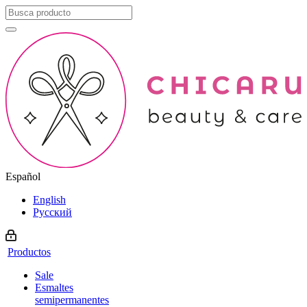
Español
English
Русский
Productos
Sale
Esmaltes
semipermanentes