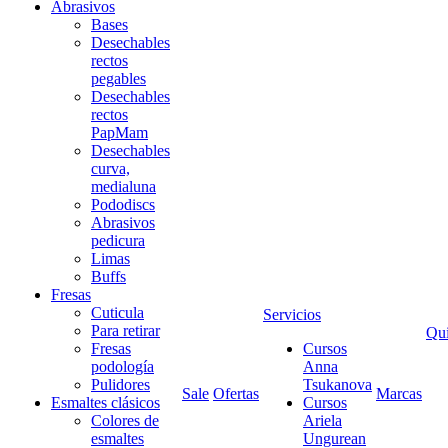
Abrasivos
Bases
Desechables
rectos
pegables
Desechables
rectos
PapMam
Desechables
curva,
medialuna
Pododiscs
Abrasivos
pedicura
Limas
Buffs
Fresas
Cuticula
Servicios
Para retirar
Qu
Fresas
Cursos
podología
Anna
Pulidores
Tsukanova
Sale
Ofertas
Marcas
Esmaltes clásicos
Cursos
Colores de
Ariela
esmaltes
Ungurean