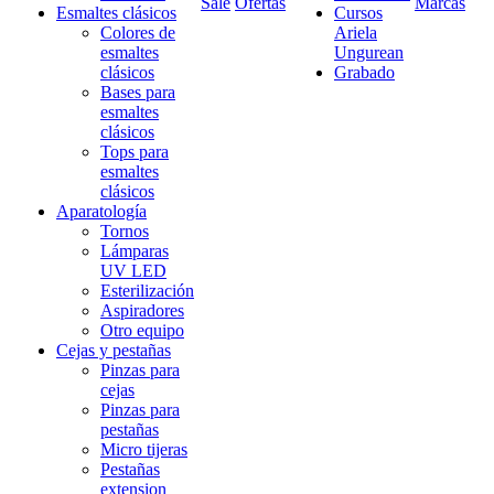
Sale
Ofertas
Marcas
Esmaltes clásicos
Cursos
Colores de
Ariela
esmaltes
Ungurean
clásicos
Grabado
Bases para
esmaltes
clásicos
Tops para
esmaltes
clásicos
Aparatología
Tornos
Lámparas
UV LED
Esterilización
Aspiradores
Otro equipo
Cejas y pestañas
Pinzas para
cejas
Pinzas para
pestañas
Micro tijeras
Pestañas
extension