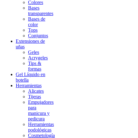
Colores
Bases
transparentes
Bases de
color
Tops
Conjuntos
Extensiones de
uñas
Geles
Acrygeles
Tips &
formas
Gel Líquido en
botella
Herramientas
Alicates
Tijeras
Empujadores
para
manicura y
pedicura
Herramientas
podológicas
Cosmetología