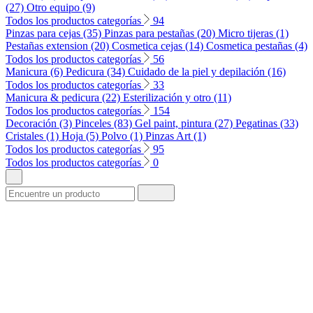
(27)
Otro equipo (9)
Todos los productos categorías
94
Pinzas para cejas (35)
Pinzas para pestañas (20)
Micro tijeras (1)
Pestañas extension (20)
Cosmetica cejas (14)
Cosmetica pestañas (4)
Todos los productos categorías
56
Manicura (6)
Pedicura (34)
Cuidado de la piel y depilación (16)
Todos los productos categorías
33
Manicura & pedicura (22)
Esterilización y otro (11)
Todos los productos categorías
154
Decoración (3)
Pinceles (83)
Gel paint, pintura (27)
Pegatinas (33)
Cristales (1)
Hoja (5)
Polvo (1)
Pinzas Art (1)
Todos los productos categorías
95
Todos los productos categorías
0