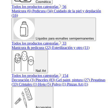
Cosmética
Todos los productos categorías
56
Manicura (6)
Pedicura (34)
Cuidado de la piel y depilación
(16)
Líquidos para esmaltes semipermanentes
Todos los productos categorías
33
Manicura & pedicura (22)
Esterilización y otro (11)
Nail Art
Todos los productos categorías
154
Decoración (3)
Pinceles (83)
Gel paint, pintura (27)
Pegatinas
(33)
Cristales (1)
Hoja (5)
Polvo (1)
Pinzas Art (1)
Accesorios