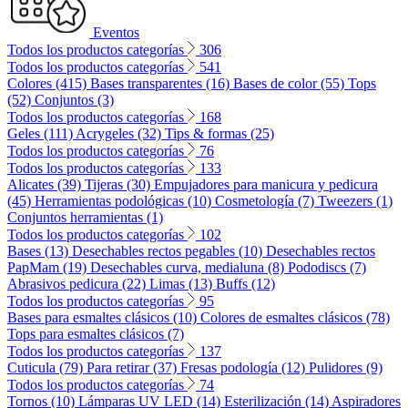
Eventos
Todos los productos categorías
306
Todos los productos categorías
541
Colores (415)
Bases transparentes (16)
Bases de color (55)
Tops
(52)
Conjuntos (3)
Todos los productos categorías
168
Geles (111)
Acrygeles (32)
Tips & formas (25)
Todos los productos categorías
76
Todos los productos categorías
133
Alicates (39)
Tijeras (30)
Empujadores para manicura y pedicura
(45)
Herramientas podológicas (10)
Cosmetología (7)
Tweezers (1)
Conjuntos herramientas (1)
Todos los productos categorías
102
Bases (13)
Desechables rectos pegables (10)
Desechables rectos
PapMam (19)
Desechables curva, medialuna (8)
Pododiscs (7)
Abrasivos pedicura (22)
Limas (13)
Buffs (12)
Todos los productos categorías
95
Bases para esmaltes clásicos (10)
Colores de esmaltes clásicos (78)
Tops para esmaltes clásicos (7)
Todos los productos categorías
137
Cuticula (79)
Para retirar (37)
Fresas podología (12)
Pulidores (9)
Todos los productos categorías
74
Tornos (10)
Lámparas UV LED (14)
Esterilización (14)
Aspiradores