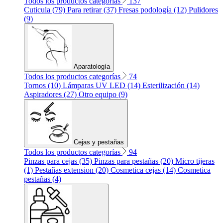
Todos los productos categorías
137
Cuticula (79)
Para retirar (37)
Fresas podología (12)
Pulidores
(9)
Aparatología
Todos los productos categorías
74
Tornos (10)
Lámparas UV LED (14)
Esterilización (14)
Aspiradores (27)
Otro equipo (9)
Cejas y pestañas
Todos los productos categorías
94
Pinzas para cejas (35)
Pinzas para pestañas (20)
Micro tijeras
(1)
Pestañas extension (20)
Cosmetica cejas (14)
Cosmetica
pestañas (4)