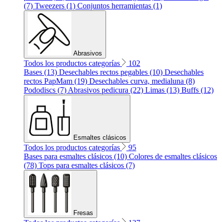
(7)
Tweezers (1)
Conjuntos herramientas (1)
Abrasivos
Todos los productos categorías
102
Bases (13)
Desechables rectos pegables (10)
Desechables
rectos PapMam (19)
Desechables curva, medialuna (8)
Pododiscs (7)
Abrasivos pedicura (22)
Limas (13)
Buffs (12)
Esmaltes clásicos
Todos los productos categorías
95
Bases para esmaltes clásicos (10)
Colores de esmaltes clásicos
(78)
Tops para esmaltes clásicos (7)
Fresas