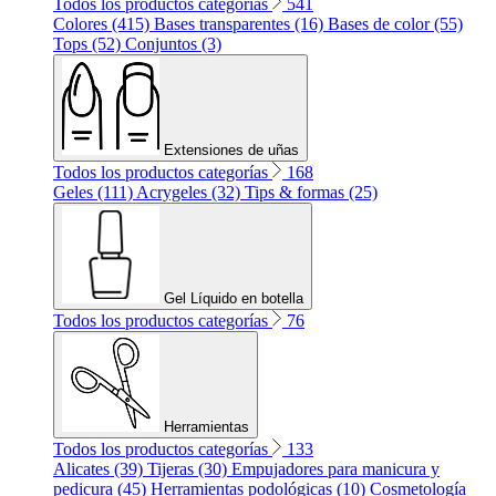
Todos los productos categorías
541
Colores (415)
Bases transparentes (16)
Bases de color (55)
Tops (52)
Conjuntos (3)
Extensiones de uñas
Todos los productos categorías
168
Geles (111)
Acrygeles (32)
Tips & formas (25)
Gel Líquido en botella
Todos los productos categorías
76
Herramientas
Todos los productos categorías
133
Alicates (39)
Tijeras (30)
Empujadores para manicura y
pedicura (45)
Herramientas podológicas (10)
Cosmetología