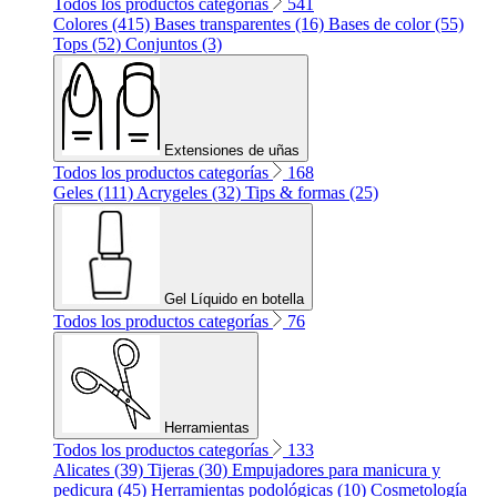
Todos los productos categorías
541
Colores (415)
Bases transparentes (16)
Bases de color (55)
Tops (52)
Conjuntos (3)
Extensiones de uñas
Todos los productos categorías
168
Geles (111)
Acrygeles (32)
Tips & formas (25)
Gel Líquido en botella
Todos los productos categorías
76
Herramientas
Todos los productos categorías
133
Alicates (39)
Tijeras (30)
Empujadores para manicura y
pedicura (45)
Herramientas podológicas (10)
Cosmetología