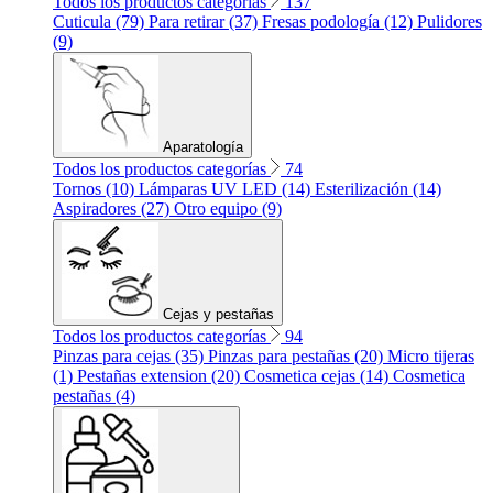
Todos los productos categorías
137
Cuticula (79)
Para retirar (37)
Fresas podología (12)
Pulidores
(9)
Aparatología
Todos los productos categorías
74
Tornos (10)
Lámparas UV LED (14)
Esterilización (14)
Aspiradores (27)
Otro equipo (9)
Cejas y pestañas
Todos los productos categorías
94
Pinzas para cejas (35)
Pinzas para pestañas (20)
Micro tijeras
(1)
Pestañas extension (20)
Cosmetica cejas (14)
Cosmetica
pestañas (4)