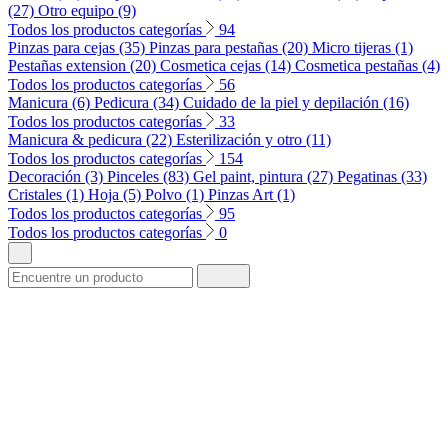
(27)
Otro equipo (9)
Todos los productos categorías
94
Pinzas para cejas (35)
Pinzas para pestañas (20)
Micro tijeras (1)
Pestañas extension (20)
Cosmetica cejas (14)
Cosmetica pestañas (4)
Todos los productos categorías
56
Manicura (6)
Pedicura (34)
Cuidado de la piel y depilación (16)
Todos los productos categorías
33
Manicura & pedicura (22)
Esterilización y otro (11)
Todos los productos categorías
154
Decoración (3)
Pinceles (83)
Gel paint, pintura (27)
Pegatinas (33)
Cristales (1)
Hoja (5)
Polvo (1)
Pinzas Art (1)
Todos los productos categorías
95
Todos los productos categorías
0