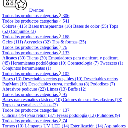
Eventos
Todos los productos categorías
306
Todos los productos categorías
541
Colores (415)
Bases transparentes (16)
Bases de color (55)
Tops
(52)
Conjuntos (3)
Todos los productos categorías
168
Geles (111)
Acrygeles (32)
Tips & formas (25)
Todos los productos categorías
76
Todos los productos categorías
133
Alicates (39)
Tijeras (30)
Empujadores para manicura y pedicura
(45)
Herramientas podológicas (10)
Cosmetología (7)
Tweezers (1)
Conjuntos herramientas (1)
Todos los productos categorías
102
Bases (13)
Desechables rectos pegables (10)
Desechables rectos
PapMam (19)
Desechables curva, medialuna (8)
Pododiscs (7)
Abrasivos pedicura (22)
Limas (13)
Buffs (12)
Todos los productos categorías
95
Bases para esmaltes clásicos (10)
Colores de esmaltes clásicos (78)
Tops para esmaltes clásicos (7)
Todos los productos categorías
137
Cuticula (79)
Para retirar (37)
Fresas podología (12)
Pulidores (9)
Todos los productos categorías
74
Tornos (10)
Lámparas UV LED (14)
Esterilización (14)
Aspiradores