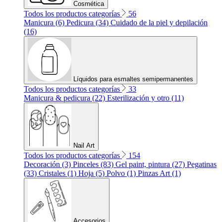
Cosmética
Todos los productos categorías
56
Manicura (6)
Pedicura (34)
Cuidado de la piel y depilación
(16)
Líquidos para esmaltes semipermanentes
Todos los productos categorías
33
Manicura & pedicura (22)
Esterilización y otro (11)
Nail Art
Todos los productos categorías
154
Decoración (3)
Pinceles (83)
Gel paint, pintura (27)
Pegatinas
(33)
Cristales (1)
Hoja (5)
Polvo (1)
Pinzas Art (1)
Accesorios