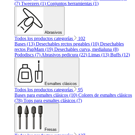
(7)
Tweezers (1)
Conjuntos herramientas (1)
Abrasivos
Todos los productos categorías
102
Bases (13)
Desechables rectos pegables (10)
Desechables
rectos PapMam (19)
Desechables curva, medialuna (8)
Pododiscs (7)
Abrasivos pedicura (22)
Limas (13)
Buffs (12)
Esmaltes clásicos
Todos los productos categorías
95
Bases para esmaltes clásicos (10)
Colores de esmaltes clásicos
(78)
Tops para esmaltes clásicos (7)
Fresas