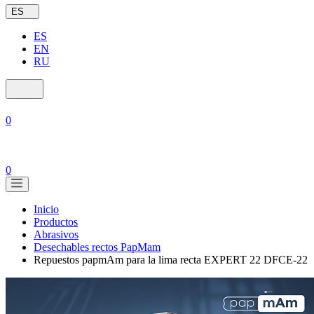
ES
ES
EN
RU
0
0
Inicio
Productos
Abrasivos
Desechables rectos PapMam
Repuestos papmAm para la lima recta EXPERT 22 DFCE-22