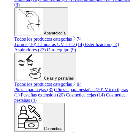
(9)
Aparatología
Todos los productos categorías
74
Tornos (10)
Lámparas UV LED (14)
Esterilización (14)
Aspiradores (27)
Otro equipo (9)
Cejas y pestañas
Todos los productos categorías
94
Pinzas para cejas (35)
Pinzas para pestañas (20)
Micro tijeras
(1)
Pestañas extension (20)
Cosmetica cejas (14)
Cosmetica
pestañas (4)
Cosmética