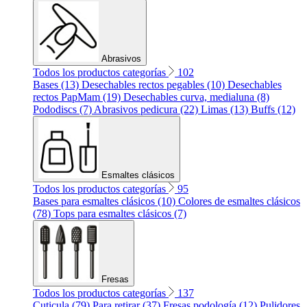
Abrasivos
Todos los productos categorías
102
Bases (13)
Desechables rectos pegables (10)
Desechables
rectos PapMam (19)
Desechables curva, medialuna (8)
Pododiscs (7)
Abrasivos pedicura (22)
Limas (13)
Buffs (12)
Esmaltes clásicos
Todos los productos categorías
95
Bases para esmaltes clásicos (10)
Colores de esmaltes clásicos
(78)
Tops para esmaltes clásicos (7)
Fresas
Todos los productos categorías
137
Cuticula (79)
Para retirar (37)
Fresas podología (12)
Pulidores