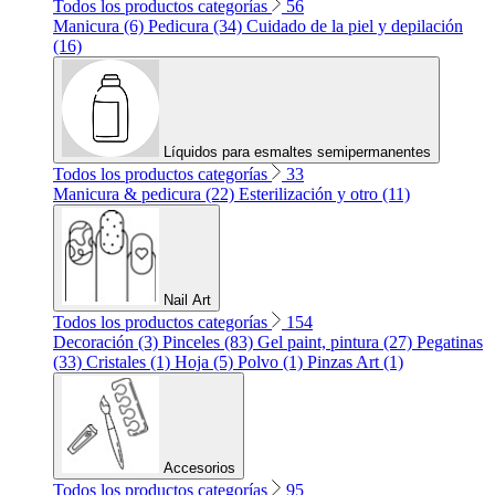
Todos los productos categorías
56
Manicura (6)
Pedicura (34)
Cuidado de la piel y depilación
(16)
Líquidos para esmaltes semipermanentes
Todos los productos categorías
33
Manicura & pedicura (22)
Esterilización y otro (11)
Nail Art
Todos los productos categorías
154
Decoración (3)
Pinceles (83)
Gel paint, pintura (27)
Pegatinas
(33)
Cristales (1)
Hoja (5)
Polvo (1)
Pinzas Art (1)
Accesorios
Todos los productos categorías
95