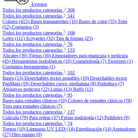
Eventos
Todos los productos categorías
306
Todos los productos categorías
541
Colores (415)
Bases transparentes (16)
Bases de color (55)
Tops
(52)
Conjuntos (3)
Todos los productos categorías
168
Geles (111)
Acrygeles (32)
Tips & formas (25)
Todos los productos categorías
76
Todos los productos categorías
133
Alicates (39)
Tijeras (30)
Empujadores para manicura y pedicura
(45)
Herramientas podológicas (10)
Cosmetología (7)
Tweezers (1)
Conjuntos herramientas (1)
Todos los productos categorías
102
Bases (13)
Desechables rectos pegables (10)
Desechables rectos
PapMam (19)
Desechables curva, medialuna (8)
Pododiscs (7)
Abrasivos pedicura (22)
Limas (13)
Buffs (12)
Todos los productos categorías
95
Bases para esmaltes clásicos (10)
Colores de esmaltes clásicos (78)
Tops para esmaltes clásicos (7)
Todos los productos categorías
137
Cuticula (79)
Para retirar (37)
Fresas podología (12)
Pulidores (9)
Todos los productos categorías
74
Tornos (10)
Lámparas UV LED (14)
Esterilización (14)
Aspiradores
(27)
Otro equipo (9)