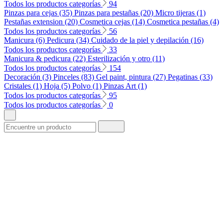
Todos los productos categorías
94
Pinzas para cejas (35)
Pinzas para pestañas (20)
Micro tijeras (1)
Pestañas extension (20)
Cosmetica cejas (14)
Cosmetica pestañas (4)
Todos los productos categorías
56
Manicura (6)
Pedicura (34)
Cuidado de la piel y depilación (16)
Todos los productos categorías
33
Manicura & pedicura (22)
Esterilización y otro (11)
Todos los productos categorías
154
Decoración (3)
Pinceles (83)
Gel paint, pintura (27)
Pegatinas (33)
Cristales (1)
Hoja (5)
Polvo (1)
Pinzas Art (1)
Todos los productos categorías
95
Todos los productos categorías
0