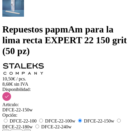
Repuestos papmAm para la
lima recta EXPERT 22 150 grit
(50 pz)
10,50€ / pcs.
8,68€ sin IVA
Disponibilidad:
Articulo:
DFCE-22-150w
Opción:
DFCE-22-100
DFCE-22-100w
DFCE-22-150w
DFCE-22-180w
DFCE-22-240w