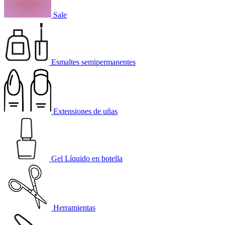
Sale
Esmaltes semipermanentes
Extensiones de uñas
Gel Líquido en botella
Herramientas