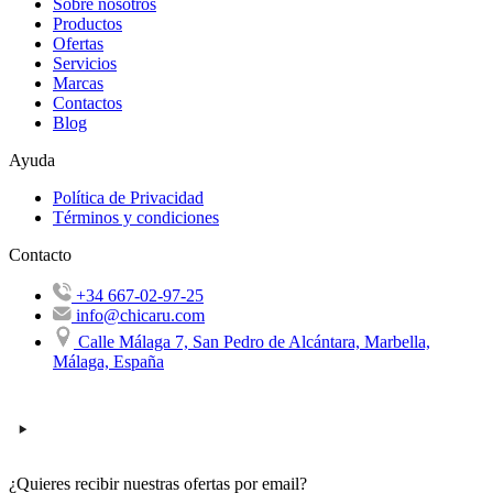
Sobre nosotros
Productos
Ofertas
Servicios
Marcas
Contactos
Blog
Ayuda
Política de Privacidad
Términos y condiciones
Contacto
+34 667-02-97-25
info@chicaru.com
Calle Málaga 7, San Pedro de Alcántara, Marbella,
Málaga, España
¿Quieres recibir nuestras ofertas por email?