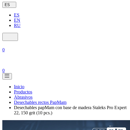
ES
ES
EN
RU
0
0
Inicio
Productos
Abrasivos
Desechables rectos PapMam
Desechables papMam con base de madera Staleks Pro Expert
22, 150 grit (10 pcs.)