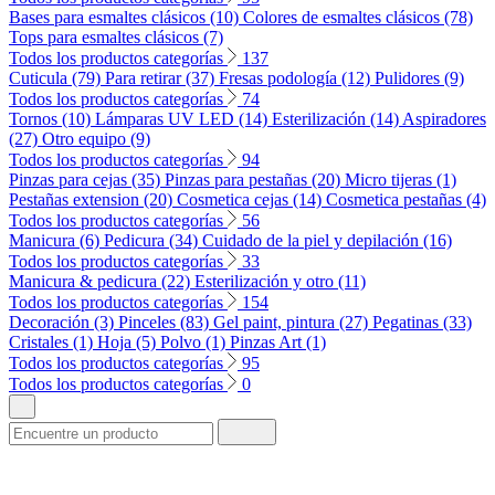
Bases para esmaltes clásicos (10)
Colores de esmaltes clásicos (78)
Tops para esmaltes clásicos (7)
Todos los productos categorías
137
Cuticula (79)
Para retirar (37)
Fresas podología (12)
Pulidores (9)
Todos los productos categorías
74
Tornos (10)
Lámparas UV LED (14)
Esterilización (14)
Aspiradores
(27)
Otro equipo (9)
Todos los productos categorías
94
Pinzas para cejas (35)
Pinzas para pestañas (20)
Micro tijeras (1)
Pestañas extension (20)
Cosmetica cejas (14)
Cosmetica pestañas (4)
Todos los productos categorías
56
Manicura (6)
Pedicura (34)
Cuidado de la piel y depilación (16)
Todos los productos categorías
33
Manicura & pedicura (22)
Esterilización y otro (11)
Todos los productos categorías
154
Decoración (3)
Pinceles (83)
Gel paint, pintura (27)
Pegatinas (33)
Cristales (1)
Hoja (5)
Polvo (1)
Pinzas Art (1)
Todos los productos categorías
95
Todos los productos categorías
0