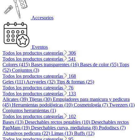
Accesorios
Eventos
Todos los productos categorías
306
Todos los productos categorías
541
Colores (415)
Bases transparentes (16)
Bases de color (55)
Tops
(52)
Conjuntos (3)
Todos los productos categorías
168
Geles (111)
Acrygeles (32)
Tips & formas (25)
Todos los productos categorías
76
Todos los productos categorías
133
Alicates (39)
Tijeras (30)
Empujadores para manicura y pedicura
(45)
Herramientas podológicas (10)
Cosmetología (7)
Tweezers (1)
Conjuntos herramientas (1)
Todos los productos categorías
102
Bases (13)
Desechables rectos pegables (10)
Desechables rectos
PapMam (19)
Desechables curva, medialuna (8)
Pododiscs (7)
Abrasivos pedicura (22)
Limas (13)
Buffs (12)
Todos los productos categorías
95