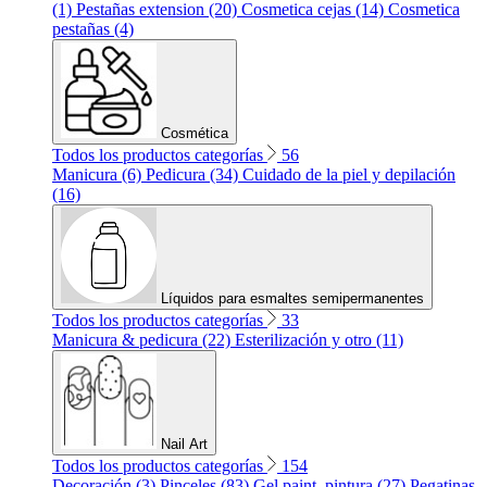
(1)
Pestañas extension (20)
Cosmetica cejas (14)
Cosmetica
pestañas (4)
Cosmética
Todos los productos categorías
56
Manicura (6)
Pedicura (34)
Cuidado de la piel y depilación
(16)
Líquidos para esmaltes semipermanentes
Todos los productos categorías
33
Manicura & pedicura (22)
Esterilización y otro (11)
Nail Art
Todos los productos categorías
154
Decoración (3)
Pinceles (83)
Gel paint, pintura (27)
Pegatinas