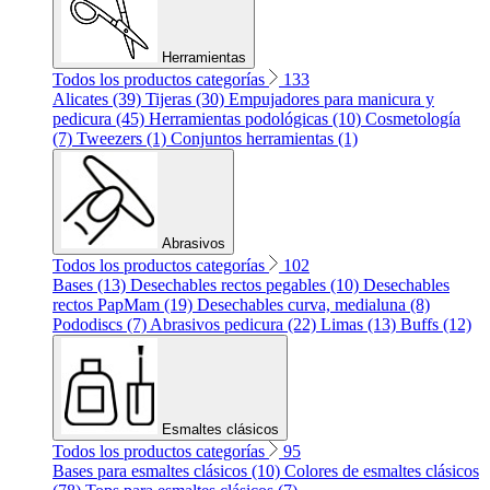
Herramientas
Todos los productos categorías
133
Alicates (39)
Tijeras (30)
Empujadores para manicura y
pedicura (45)
Herramientas podológicas (10)
Cosmetología
(7)
Tweezers (1)
Conjuntos herramientas (1)
Abrasivos
Todos los productos categorías
102
Bases (13)
Desechables rectos pegables (10)
Desechables
rectos PapMam (19)
Desechables curva, medialuna (8)
Pododiscs (7)
Abrasivos pedicura (22)
Limas (13)
Buffs (12)
Esmaltes clásicos
Todos los productos categorías
95
Bases para esmaltes clásicos (10)
Colores de esmaltes clásicos