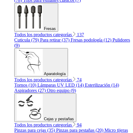
(78)
Tops para esmaltes clásicos (7)
Fresas
Todos los productos categorías
137
Cuticula (79)
Para retirar (37)
Fresas podología (12)
Pulidores
(9)
Aparatología
Todos los productos categorías
74
Tornos (10)
Lámparas UV LED (14)
Esterilización (14)
Aspiradores (27)
Otro equipo (9)
Cejas y pestañas
Todos los productos categorías
94
Pinzas para cejas (35)
Pinzas para pestañas (20)
Micro tijeras