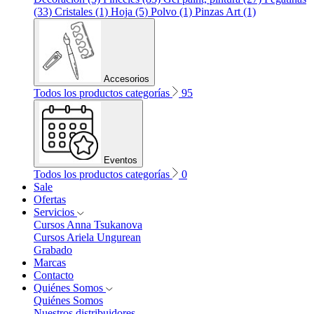
(33)
Cristales (1)
Hoja (5)
Polvo (1)
Pinzas Art (1)
Accesorios
Todos los productos categorías
95
Eventos
Todos los productos categorías
0
Sale
Ofertas
Servicios
Cursos Anna Tsukanova
Cursos Ariela Ungurean
Grabado
Marcas
Contacto
Quiénes Somos
Quiénes Somos
Nuestros distribuidores