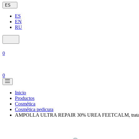
ES
ES
EN
RU
0
0
Inicio
Productos
Cosmética
Cosmética pedicura
AMPOLLA ULTRA REPAIR 30% UREA FEETCALM, tratamiento