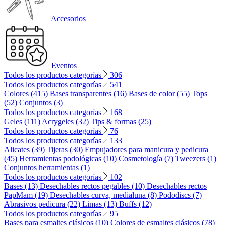
Accesorios
Eventos
Todos los productos categorías
306
Todos los productos categorías
541
Colores (415)
Bases transparentes (16)
Bases de color (55)
Tops
(52)
Conjuntos (3)
Todos los productos categorías
168
Geles (111)
Acrygeles (32)
Tips & formas (25)
Todos los productos categorías
76
Todos los productos categorías
133
Alicates (39)
Tijeras (30)
Empujadores para manicura y pedicura
(45)
Herramientas podológicas (10)
Cosmetología (7)
Tweezers (1)
Conjuntos herramientas (1)
Todos los productos categorías
102
Bases (13)
Desechables rectos pegables (10)
Desechables rectos
PapMam (19)
Desechables curva, medialuna (8)
Pododiscs (7)
Abrasivos pedicura (22)
Limas (13)
Buffs (12)
Todos los productos categorías
95
Bases para esmaltes clásicos (10)
Colores de esmaltes clásicos (78)