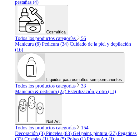
pestañas (4)
Cosmética
Todos los productos categorías
56
Manicura (6)
Pedicura (34)
Cuidado de la piel y depilación
(16)
Líquidos para esmaltes semipermanentes
Todos los productos categorías
33
Manicura & pedicura (22)
Esterilización y otro (11)
Nail Art
Todos los productos categorías
154
Decoración (3)
Pinceles (83)
Gel paint, pintura (27)
Pegatinas
(33)
Cristales (1)
Hoja (5)
Polvo (1)
Pinzas Art (1)