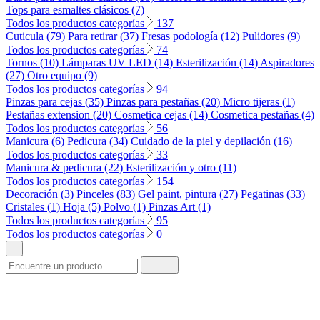
Tops para esmaltes clásicos (7)
Todos los productos categorías
137
Cuticula (79)
Para retirar (37)
Fresas podología (12)
Pulidores (9)
Todos los productos categorías
74
Tornos (10)
Lámparas UV LED (14)
Esterilización (14)
Aspiradores
(27)
Otro equipo (9)
Todos los productos categorías
94
Pinzas para cejas (35)
Pinzas para pestañas (20)
Micro tijeras (1)
Pestañas extension (20)
Cosmetica cejas (14)
Cosmetica pestañas (4)
Todos los productos categorías
56
Manicura (6)
Pedicura (34)
Cuidado de la piel y depilación (16)
Todos los productos categorías
33
Manicura & pedicura (22)
Esterilización y otro (11)
Todos los productos categorías
154
Decoración (3)
Pinceles (83)
Gel paint, pintura (27)
Pegatinas (33)
Cristales (1)
Hoja (5)
Polvo (1)
Pinzas Art (1)
Todos los productos categorías
95
Todos los productos categorías
0