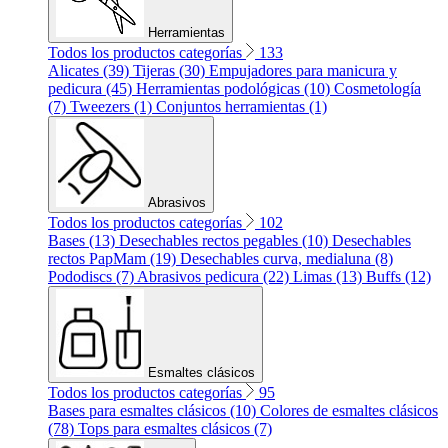
Herramientas
Todos los productos categorías
133
Alicates (39)
Tijeras (30)
Empujadores para manicura y
pedicura (45)
Herramientas podológicas (10)
Cosmetología
(7)
Tweezers (1)
Conjuntos herramientas (1)
Abrasivos
Todos los productos categorías
102
Bases (13)
Desechables rectos pegables (10)
Desechables
rectos PapMam (19)
Desechables curva, medialuna (8)
Pododiscs (7)
Abrasivos pedicura (22)
Limas (13)
Buffs (12)
Esmaltes clásicos
Todos los productos categorías
95
Bases para esmaltes clásicos (10)
Colores de esmaltes clásicos
(78)
Tops para esmaltes clásicos (7)