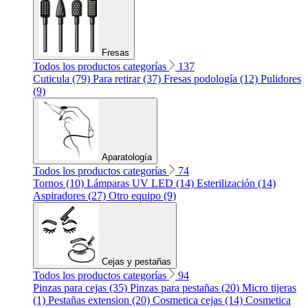
Fresas
Todos los productos categorías
137
Cuticula (79)
Para retirar (37)
Fresas podología (12)
Pulidores
(9)
Aparatología
Todos los productos categorías
74
Tornos (10)
Lámparas UV LED (14)
Esterilización (14)
Aspiradores (27)
Otro equipo (9)
Cejas y pestañas
Todos los productos categorías
94
Pinzas para cejas (35)
Pinzas para pestañas (20)
Micro tijeras
(1)
Pestañas extension (20)
Cosmetica cejas (14)
Cosmetica