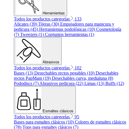
Herramientas
Todos los productos categorías
133
Alicates (39)
Tijeras (30)
Empujadores para manicura y
pedicura (45)
Herramientas podológicas (10)
Cosmetología
(7)
Tweezers (1)
Conjuntos herramientas (1)
Abrasivos
Todos los productos categorías
102
Bases (13)
Desechables rectos pegables (10)
Desechables
rectos PapMam (19)
Desechables curva, medialuna (8)
Pododiscs (7)
Abrasivos pedicura (22)
Limas (13)
Buffs (12)
Esmaltes clásicos
Todos los productos categorías
95
Bases para esmaltes clásicos (10)
Colores de esmaltes clásicos
(78)
Tops para esmaltes clásicos (7)