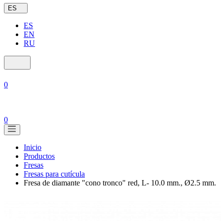
ES
ES
EN
RU
0
0
Inicio
Productos
Fresas
Fresas para cutícula
Fresa de diamante "cono tronco" red, L- 10.0 mm., Ø2.5 mm.