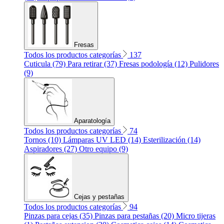
Fresas
Todos los productos categorías
137
Cuticula (79)
Para retirar (37)
Fresas podología (12)
Pulidores
(9)
Aparatología
Todos los productos categorías
74
Tornos (10)
Lámparas UV LED (14)
Esterilización (14)
Aspiradores (27)
Otro equipo (9)
Cejas y pestañas
Todos los productos categorías
94
Pinzas para cejas (35)
Pinzas para pestañas (20)
Micro tijeras