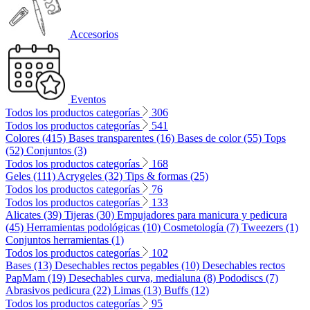
Accesorios
Eventos
Todos los productos categorías
306
Todos los productos categorías
541
Colores (415)
Bases transparentes (16)
Bases de color (55)
Tops
(52)
Conjuntos (3)
Todos los productos categorías
168
Geles (111)
Acrygeles (32)
Tips & formas (25)
Todos los productos categorías
76
Todos los productos categorías
133
Alicates (39)
Tijeras (30)
Empujadores para manicura y pedicura
(45)
Herramientas podológicas (10)
Cosmetología (7)
Tweezers (1)
Conjuntos herramientas (1)
Todos los productos categorías
102
Bases (13)
Desechables rectos pegables (10)
Desechables rectos
PapMam (19)
Desechables curva, medialuna (8)
Pododiscs (7)
Abrasivos pedicura (22)
Limas (13)
Buffs (12)
Todos los productos categorías
95