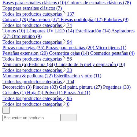
Bases para esmaltes clásicos (10)
Colores de esmaltes clásicos (78)
Tops para esmaltes clásicos (7)
Todos los productos categorías
137
Cuticula (79)
Para retirar (37)
Fresas podología (12)
Pulidores (9)
Todos los productos categorías
74
Tornos (10)
Lámparas UV LED (14)
Esterilización (14)
Aspiradores
(27)
Otro equipo (9)
Todos los productos categorías
94
Pinzas para cejas (35)
Pinzas para pestañas (20)
Micro tijeras (1)
Pestañas extension (20)
Cosmetica cejas (14)
Cosmetica pestañas (4)
Todos los productos categorías
56
Manicura (6)
Pedicura (34)
Cuidado de la piel y depilación (16)
Todos los productos categorías
33
Manicura & pedicura (22)
Esterilización y otro (11)
Todos los productos categorías
154
Decoración (3)
Pinceles (83)
Gel paint, pintura (27)
Pegatinas (33)
Cristales (1)
Hoja (5)
Polvo (1)
Pinzas Art (1)
Todos los productos categorías
95
Todos los productos categorías
0