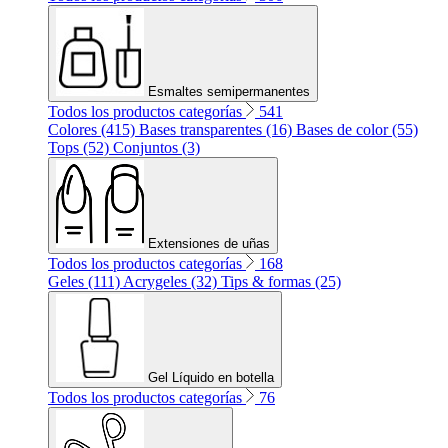
Esmaltes semipermanentes
Todos los productos categorías
541
Colores (415)
Bases transparentes (16)
Bases de color (55)
Tops (52)
Conjuntos (3)
Extensiones de uñas
Todos los productos categorías
168
Geles (111)
Acrygeles (32)
Tips & formas (25)
Gel Líquido en botella
Todos los productos categorías
76