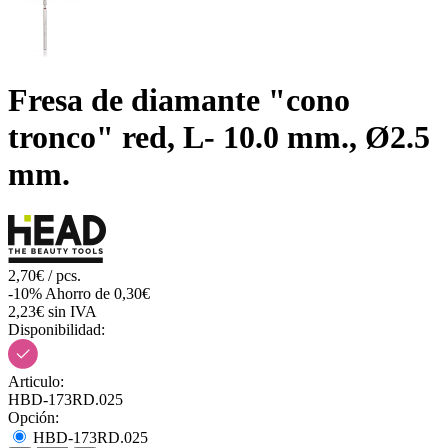
Fresa de diamante "cono
tronco" red, L- 10.0 mm., Ø2.5
mm.
2,70€ / pcs.
-10%
Ahorro de 0,30€
2,23€ sin IVA
Disponibilidad:
Articulo:
HBD-173RD.025
Opción:
HBD-173RD.025