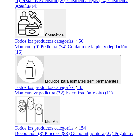
(1)
Pestañas extension (20)
Cosmetica cejas (14)
Cosmetica
pestañas (4)
Cosmética
Todos los productos categorías
56
Manicura (6)
Pedicura (34)
Cuidado de la piel y depilación
(16)
Líquidos para esmaltes semipermanentes
Todos los productos categorías
33
Manicura & pedicura (22)
Esterilización y otro (11)
Nail Art
Todos los productos categorías
154
Decoración (3)
Pinceles (83)
Gel paint, pintura (27)
Pegatinas