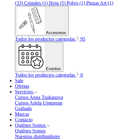
(33)
Cristales (1)
Hoja (5)
Polvo (1)
Pinzas Art (1)
Accesorios
Todos los productos categorías
95
Eventos
Todos los productos categorías
0
Sale
Ofertas
Servicios
Cursos Anna Tsukanova
Cursos Ariela Ungurean
Grabado
Marcas
Contacto
Quiénes Somos
Quiénes Somos
Nuestros distribuidores