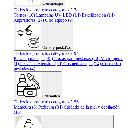
Aparatología
Todos los productos categorías
74
Tornos (10)
Lámparas UV LED (14)
Esterilización (14)
Aspiradores (27)
Otro equipo (9)
Cejas y pestañas
Todos los productos categorías
94
Pinzas para cejas (35)
Pinzas para pestañas (20)
Micro tijeras
(1)
Pestañas extension (20)
Cosmetica cejas (14)
Cosmetica
pestañas (4)
Cosmética
Todos los productos categorías
56
Manicura (6)
Pedicura (34)
Cuidado de la piel y depilación
(16)