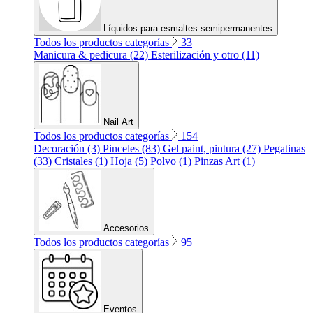
Líquidos para esmaltes semipermanentes
Todos los productos categorías
33
Manicura & pedicura (22)
Esterilización y otro (11)
Nail Art
Todos los productos categorías
154
Decoración (3)
Pinceles (83)
Gel paint, pintura (27)
Pegatinas
(33)
Cristales (1)
Hoja (5)
Polvo (1)
Pinzas Art (1)
Accesorios
Todos los productos categorías
95
Eventos