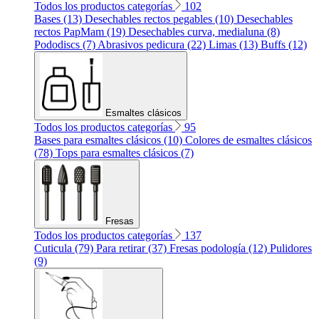
Todos los productos categorías
102
Bases (13)
Desechables rectos pegables (10)
Desechables
rectos PapMam (19)
Desechables curva, medialuna (8)
Pododiscs (7)
Abrasivos pedicura (22)
Limas (13)
Buffs (12)
Esmaltes clásicos
Todos los productos categorías
95
Bases para esmaltes clásicos (10)
Colores de esmaltes clásicos
(78)
Tops para esmaltes clásicos (7)
Fresas
Todos los productos categorías
137
Cuticula (79)
Para retirar (37)
Fresas podología (12)
Pulidores
(9)