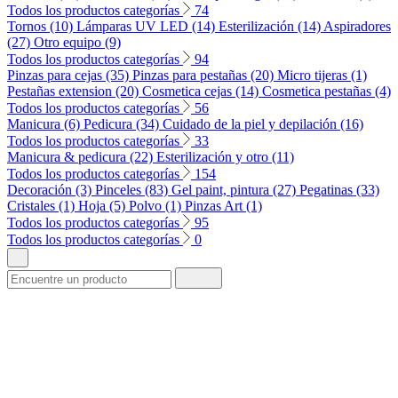
Todos los productos categorías
74
Tornos (10)
Lámparas UV LED (14)
Esterilización (14)
Aspiradores
(27)
Otro equipo (9)
Todos los productos categorías
94
Pinzas para cejas (35)
Pinzas para pestañas (20)
Micro tijeras (1)
Pestañas extension (20)
Cosmetica cejas (14)
Cosmetica pestañas (4)
Todos los productos categorías
56
Manicura (6)
Pedicura (34)
Cuidado de la piel y depilación (16)
Todos los productos categorías
33
Manicura & pedicura (22)
Esterilización y otro (11)
Todos los productos categorías
154
Decoración (3)
Pinceles (83)
Gel paint, pintura (27)
Pegatinas (33)
Cristales (1)
Hoja (5)
Polvo (1)
Pinzas Art (1)
Todos los productos categorías
95
Todos los productos categorías
0