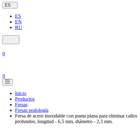
ES
ES
EN
RU
0
0
Inicio
Productos
Fresas
Fresas podología
Fresa de acero inoxidable con punta plana para eliminar callos
profundos, longitud - 6,5 mm, diámetro - 2,3 mm.