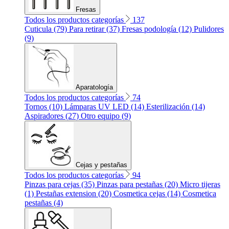
Fresas
Todos los productos categorías
137
Cuticula (79)
Para retirar (37)
Fresas podología (12)
Pulidores
(9)
Aparatología
Todos los productos categorías
74
Tornos (10)
Lámparas UV LED (14)
Esterilización (14)
Aspiradores (27)
Otro equipo (9)
Cejas y pestañas
Todos los productos categorías
94
Pinzas para cejas (35)
Pinzas para pestañas (20)
Micro tijeras
(1)
Pestañas extension (20)
Cosmetica cejas (14)
Cosmetica
pestañas (4)