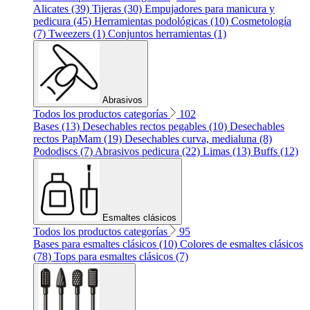
Alicates (39)
Tijeras (30)
Empujadores para manicura y
pedicura (45)
Herramientas podológicas (10)
Cosmetología
(7)
Tweezers (1)
Conjuntos herramientas (1)
Abrasivos
Todos los productos categorías
102
Bases (13)
Desechables rectos pegables (10)
Desechables
rectos PapMam (19)
Desechables curva, medialuna (8)
Pododiscs (7)
Abrasivos pedicura (22)
Limas (13)
Buffs (12)
Esmaltes clásicos
Todos los productos categorías
95
Bases para esmaltes clásicos (10)
Colores de esmaltes clásicos
(78)
Tops para esmaltes clásicos (7)