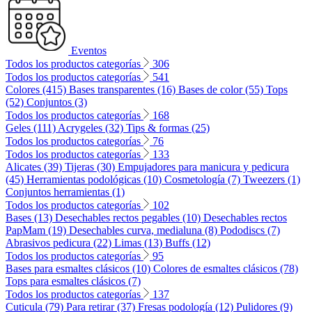
Eventos
Todos los productos categorías
306
Todos los productos categorías
541
Colores (415)
Bases transparentes (16)
Bases de color (55)
Tops
(52)
Conjuntos (3)
Todos los productos categorías
168
Geles (111)
Acrygeles (32)
Tips & formas (25)
Todos los productos categorías
76
Todos los productos categorías
133
Alicates (39)
Tijeras (30)
Empujadores para manicura y pedicura
(45)
Herramientas podológicas (10)
Cosmetología (7)
Tweezers (1)
Conjuntos herramientas (1)
Todos los productos categorías
102
Bases (13)
Desechables rectos pegables (10)
Desechables rectos
PapMam (19)
Desechables curva, medialuna (8)
Pododiscs (7)
Abrasivos pedicura (22)
Limas (13)
Buffs (12)
Todos los productos categorías
95
Bases para esmaltes clásicos (10)
Colores de esmaltes clásicos (78)
Tops para esmaltes clásicos (7)
Todos los productos categorías
137
Cuticula (79)
Para retirar (37)
Fresas podología (12)
Pulidores (9)