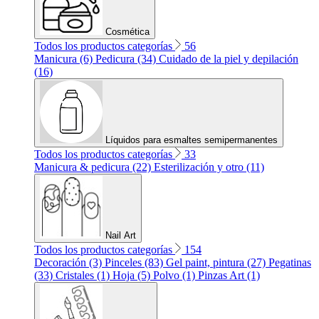
Cosmética
Todos los productos categorías
56
Manicura (6)
Pedicura (34)
Cuidado de la piel y depilación
(16)
Líquidos para esmaltes semipermanentes
Todos los productos categorías
33
Manicura & pedicura (22)
Esterilización y otro (11)
Nail Art
Todos los productos categorías
154
Decoración (3)
Pinceles (83)
Gel paint, pintura (27)
Pegatinas
(33)
Cristales (1)
Hoja (5)
Polvo (1)
Pinzas Art (1)