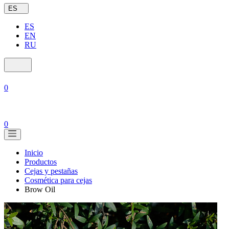
ES
ES
EN
RU
0
0
Inicio
Productos
Cejas y pestañas
Cosmética para cejas
Brow Oil