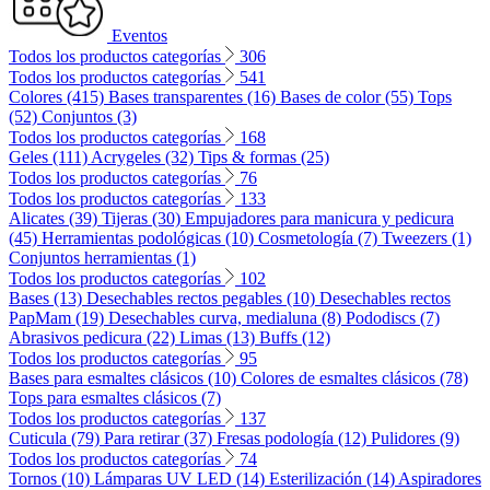
Eventos
Todos los productos categorías
306
Todos los productos categorías
541
Colores (415)
Bases transparentes (16)
Bases de color (55)
Tops
(52)
Conjuntos (3)
Todos los productos categorías
168
Geles (111)
Acrygeles (32)
Tips & formas (25)
Todos los productos categorías
76
Todos los productos categorías
133
Alicates (39)
Tijeras (30)
Empujadores para manicura y pedicura
(45)
Herramientas podológicas (10)
Cosmetología (7)
Tweezers (1)
Conjuntos herramientas (1)
Todos los productos categorías
102
Bases (13)
Desechables rectos pegables (10)
Desechables rectos
PapMam (19)
Desechables curva, medialuna (8)
Pododiscs (7)
Abrasivos pedicura (22)
Limas (13)
Buffs (12)
Todos los productos categorías
95
Bases para esmaltes clásicos (10)
Colores de esmaltes clásicos (78)
Tops para esmaltes clásicos (7)
Todos los productos categorías
137
Cuticula (79)
Para retirar (37)
Fresas podología (12)
Pulidores (9)
Todos los productos categorías
74
Tornos (10)
Lámparas UV LED (14)
Esterilización (14)
Aspiradores