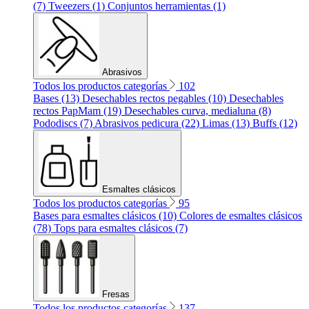
(7)
Tweezers (1)
Conjuntos herramientas (1)
Abrasivos
Todos los productos categorías
102
Bases (13)
Desechables rectos pegables (10)
Desechables
rectos PapMam (19)
Desechables curva, medialuna (8)
Pododiscs (7)
Abrasivos pedicura (22)
Limas (13)
Buffs (12)
Esmaltes clásicos
Todos los productos categorías
95
Bases para esmaltes clásicos (10)
Colores de esmaltes clásicos
(78)
Tops para esmaltes clásicos (7)
Fresas
Todos los productos categorías
137