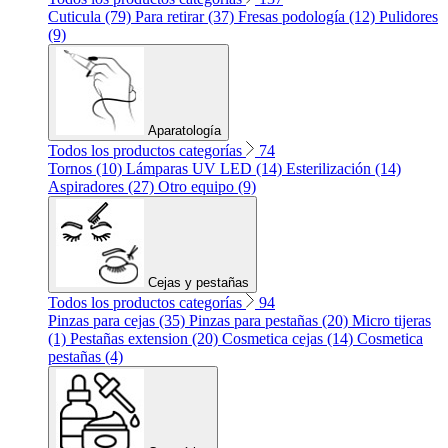
Cuticula (79)
Para retirar (37)
Fresas podología (12)
Pulidores
(9)
Aparatología
Todos los productos categorías
74
Tornos (10)
Lámparas UV LED (14)
Esterilización (14)
Aspiradores (27)
Otro equipo (9)
Cejas y pestañas
Todos los productos categorías
94
Pinzas para cejas (35)
Pinzas para pestañas (20)
Micro tijeras
(1)
Pestañas extension (20)
Cosmetica cejas (14)
Cosmetica
pestañas (4)