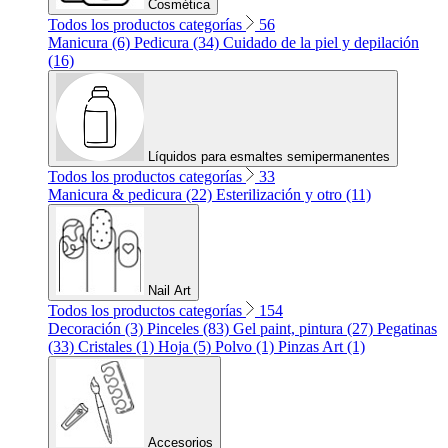
Cosmética
Todos los productos categorías
56
Manicura (6)
Pedicura (34)
Cuidado de la piel y depilación
(16)
Líquidos para esmaltes semipermanentes
Todos los productos categorías
33
Manicura & pedicura (22)
Esterilización y otro (11)
Nail Art
Todos los productos categorías
154
Decoración (3)
Pinceles (83)
Gel paint, pintura (27)
Pegatinas
(33)
Cristales (1)
Hoja (5)
Polvo (1)
Pinzas Art (1)
Accesorios