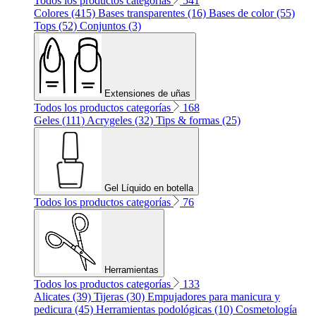
Todos los productos categorías
541
Colores (415)
Bases transparentes (16)
Bases de color (55)
Tops (52)
Conjuntos (3)
Extensiones de uñas
Todos los productos categorías
168
Geles (111)
Acrygeles (32)
Tips & formas (25)
Gel Líquido en botella
Todos los productos categorías
76
Herramientas
Todos los productos categorías
133
Alicates (39)
Tijeras (30)
Empujadores para manicura y
pedicura (45)
Herramientas podológicas (10)
Cosmetología