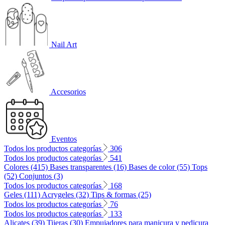
Nail Art
Accesorios
Eventos
Todos los productos categorías
306
Todos los productos categorías
541
Colores (415)
Bases transparentes (16)
Bases de color (55)
Tops
(52)
Conjuntos (3)
Todos los productos categorías
168
Geles (111)
Acrygeles (32)
Tips & formas (25)
Todos los productos categorías
76
Todos los productos categorías
133
Alicates (39)
Tijeras (30)
Empujadores para manicura y pedicura