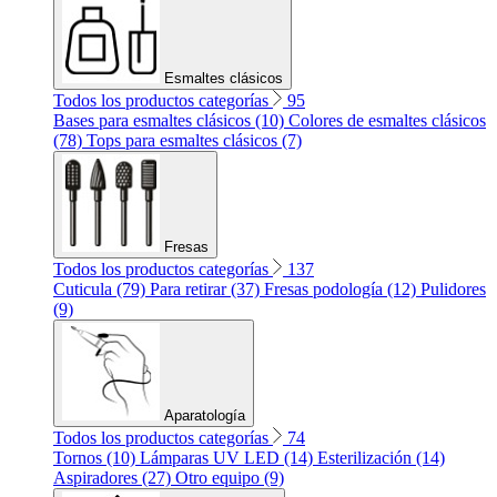
Esmaltes clásicos
Todos los productos categorías
95
Bases para esmaltes clásicos (10)
Colores de esmaltes clásicos
(78)
Tops para esmaltes clásicos (7)
Fresas
Todos los productos categorías
137
Cuticula (79)
Para retirar (37)
Fresas podología (12)
Pulidores
(9)
Aparatología
Todos los productos categorías
74
Tornos (10)
Lámparas UV LED (14)
Esterilización (14)
Aspiradores (27)
Otro equipo (9)