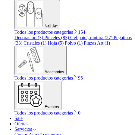
Nail Art
Todos los productos categorías
154
Decoración (3)
Pinceles (83)
Gel paint, pintura (27)
Pegatinas
(33)
Cristales (1)
Hoja (5)
Polvo (1)
Pinzas Art (1)
Accesorios
Todos los productos categorías
95
Eventos
Todos los productos categorías
0
Sale
Ofertas
Servicios
Cursos Anna Tsukanova