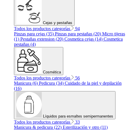
Cejas y pestañas
Todos los productos categorías
94
Pinzas para cejas (35)
Pinzas para pestañas (20)
Micro tijeras
(1)
Pestañas extension (20)
Cosmetica cejas (14)
Cosmetica
pestañas (4)
Cosmética
Todos los productos categorías
56
Manicura (6)
Pedicura (34)
Cuidado de la piel y depilación
(16)
Líquidos para esmaltes semipermanentes
Todos los productos categorías
33
Manicura & pedicura (22)
Esterilización y otro (11)