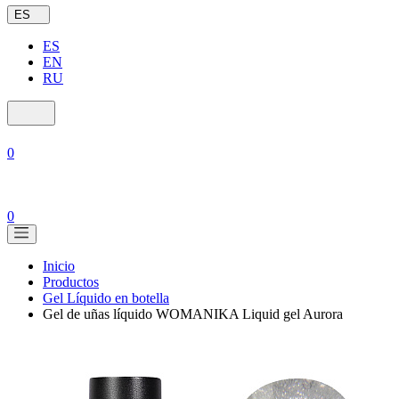
ES
ES
EN
RU
0
0
Inicio
Productos
Gel Líquido en botella
Gel de uñas líquido WOMANIKA Liquid gel Aurora