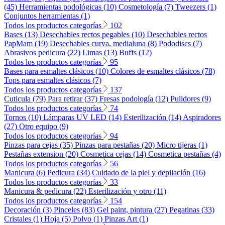
(45)
Herramientas podológicas (10)
Cosmetología (7)
Tweezers (1)
Conjuntos herramientas (1)
Todos los productos categorías
102
Bases (13)
Desechables rectos pegables (10)
Desechables rectos
PapMam (19)
Desechables curva, medialuna (8)
Pododiscs (7)
Abrasivos pedicura (22)
Limas (13)
Buffs (12)
Todos los productos categorías
95
Bases para esmaltes clásicos (10)
Colores de esmaltes clásicos (78)
Tops para esmaltes clásicos (7)
Todos los productos categorías
137
Cuticula (79)
Para retirar (37)
Fresas podología (12)
Pulidores (9)
Todos los productos categorías
74
Tornos (10)
Lámparas UV LED (14)
Esterilización (14)
Aspiradores
(27)
Otro equipo (9)
Todos los productos categorías
94
Pinzas para cejas (35)
Pinzas para pestañas (20)
Micro tijeras (1)
Pestañas extension (20)
Cosmetica cejas (14)
Cosmetica pestañas (4)
Todos los productos categorías
56
Manicura (6)
Pedicura (34)
Cuidado de la piel y depilación (16)
Todos los productos categorías
33
Manicura & pedicura (22)
Esterilización y otro (11)
Todos los productos categorías
154
Decoración (3)
Pinceles (83)
Gel paint, pintura (27)
Pegatinas (33)
Cristales (1)
Hoja (5)
Polvo (1)
Pinzas Art (1)