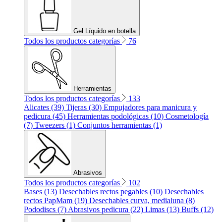
Gel Líquido en botella
Todos los productos categorías
76
Herramientas
Todos los productos categorías
133
Alicates (39)
Tijeras (30)
Empujadores para manicura y
pedicura (45)
Herramientas podológicas (10)
Cosmetología
(7)
Tweezers (1)
Conjuntos herramientas (1)
Abrasivos
Todos los productos categorías
102
Bases (13)
Desechables rectos pegables (10)
Desechables
rectos PapMam (19)
Desechables curva, medialuna (8)
Pododiscs (7)
Abrasivos pedicura (22)
Limas (13)
Buffs (12)