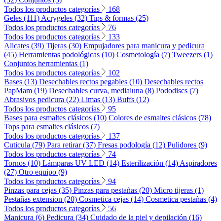
Todos los productos categorías
168
Geles (111)
Acrygeles (32)
Tips & formas (25)
Todos los productos categorías
76
Todos los productos categorías
133
Alicates (39)
Tijeras (30)
Empujadores para manicura y pedicura
(45)
Herramientas podológicas (10)
Cosmetología (7)
Tweezers (1)
Conjuntos herramientas (1)
Todos los productos categorías
102
Bases (13)
Desechables rectos pegables (10)
Desechables rectos
PapMam (19)
Desechables curva, medialuna (8)
Pododiscs (7)
Abrasivos pedicura (22)
Limas (13)
Buffs (12)
Todos los productos categorías
95
Bases para esmaltes clásicos (10)
Colores de esmaltes clásicos (78)
Tops para esmaltes clásicos (7)
Todos los productos categorías
137
Cuticula (79)
Para retirar (37)
Fresas podología (12)
Pulidores (9)
Todos los productos categorías
74
Tornos (10)
Lámparas UV LED (14)
Esterilización (14)
Aspiradores
(27)
Otro equipo (9)
Todos los productos categorías
94
Pinzas para cejas (35)
Pinzas para pestañas (20)
Micro tijeras (1)
Pestañas extension (20)
Cosmetica cejas (14)
Cosmetica pestañas (4)
Todos los productos categorías
56
Manicura (6)
Pedicura (34)
Cuidado de la piel y depilación (16)