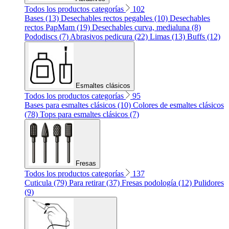
Todos los productos categorías
102
Bases (13)
Desechables rectos pegables (10)
Desechables
rectos PapMam (19)
Desechables curva, medialuna (8)
Pododiscs (7)
Abrasivos pedicura (22)
Limas (13)
Buffs (12)
Esmaltes clásicos
Todos los productos categorías
95
Bases para esmaltes clásicos (10)
Colores de esmaltes clásicos
(78)
Tops para esmaltes clásicos (7)
Fresas
Todos los productos categorías
137
Cuticula (79)
Para retirar (37)
Fresas podología (12)
Pulidores
(9)