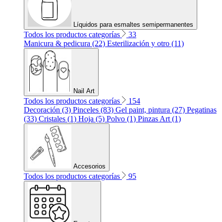
Líquidos para esmaltes semipermanentes
Todos los productos categorías
33
Manicura & pedicura (22)
Esterilización y otro (11)
Nail Art
Todos los productos categorías
154
Decoración (3)
Pinceles (83)
Gel paint, pintura (27)
Pegatinas
(33)
Cristales (1)
Hoja (5)
Polvo (1)
Pinzas Art (1)
Accesorios
Todos los productos categorías
95