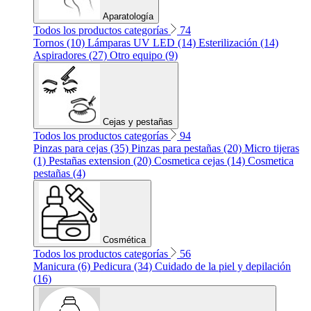
Aparatología
Todos los productos categorías
74
Tornos (10)
Lámparas UV LED (14)
Esterilización (14)
Aspiradores (27)
Otro equipo (9)
Cejas y pestañas
Todos los productos categorías
94
Pinzas para cejas (35)
Pinzas para pestañas (20)
Micro tijeras
(1)
Pestañas extension (20)
Cosmetica cejas (14)
Cosmetica
pestañas (4)
Cosmética
Todos los productos categorías
56
Manicura (6)
Pedicura (34)
Cuidado de la piel y depilación
(16)