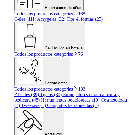
Extensiones de uñas
Todos los productos categorías
168
Geles (111)
Acrygeles (32)
Tips & formas (25)
Gel Líquido en botella
Todos los productos categorías
76
Herramientas
Todos los productos categorías
133
Alicates (39)
Tijeras (30)
Empujadores para manicura y
pedicura (45)
Herramientas podológicas (10)
Cosmetología
(7)
Tweezers (1)
Conjuntos herramientas (1)
Abrasivos