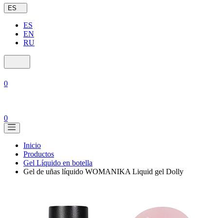
ES
ES
EN
RU
0
0
Inicio
Productos
Gel Líquido en botella
Gel de uñas líquido WOMANIKA Liquid gel Dolly