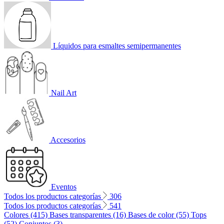
Líquidos para esmaltes semipermanentes
Nail Art
Accesorios
Eventos
Todos los productos categorías
306
Todos los productos categorías
541
Colores (415)
Bases transparentes (16)
Bases de color (55)
Tops
(52)
Conjuntos (3)