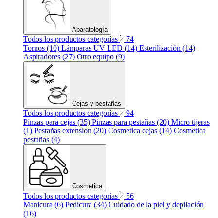
Aparatología
Todos los productos categorías
74
Tornos (10)
Lámparas UV LED (14)
Esterilización (14)
Aspiradores (27)
Otro equipo (9)
Cejas y pestañas
Todos los productos categorías
94
Pinzas para cejas (35)
Pinzas para pestañas (20)
Micro tijeras
(1)
Pestañas extension (20)
Cosmetica cejas (14)
Cosmetica
pestañas (4)
Cosmética
Todos los productos categorías
56
Manicura (6)
Pedicura (34)
Cuidado de la piel y depilación
(16)