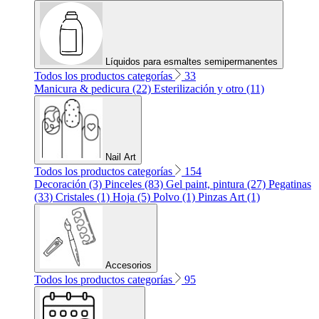
Líquidos para esmaltes semipermanentes
Todos los productos categorías
33
Manicura & pedicura (22)
Esterilización y otro (11)
Nail Art
Todos los productos categorías
154
Decoración (3)
Pinceles (83)
Gel paint, pintura (27)
Pegatinas
(33)
Cristales (1)
Hoja (5)
Polvo (1)
Pinzas Art (1)
Accesorios
Todos los productos categorías
95