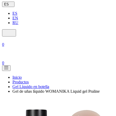
ES
ES
EN
RU
0
0
Inicio
Productos
Gel Líquido en botella
Gel de uñas líquido WOMANIKA Liquid gel Praline