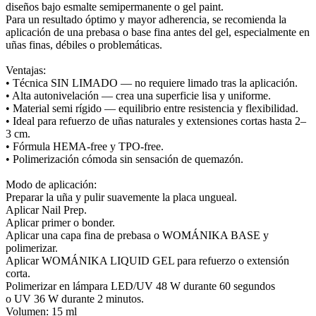
diseños bajo esmalte semipermanente o gel paint.
Para un resultado óptimo y mayor adherencia, se recomienda la
aplicación de una prebasa o base fina antes del gel, especialmente en
uñas finas, débiles o problemáticas.
Ventajas:
• Técnica SIN LIMADO — no requiere limado tras la aplicación.
• Alta autonivelación — crea una superficie lisa y uniforme.
• Material semi rígido — equilibrio entre resistencia y flexibilidad.
• Ideal para refuerzo de uñas naturales y extensiones cortas hasta 2–
3 cm.
• Fórmula HEMA-free y TPO-free.
• Polimerización cómoda sin sensación de quemazón.
Modo de aplicación:
Preparar la uña y pulir suavemente la placa ungueal.
Aplicar Nail Prep.
Aplicar primer o bonder.
Aplicar una capa fina de prebasa o WOMÁNIKA BASE y
polimerizar.
Aplicar WOMÁNIKA LIQUID GEL para refuerzo o extensión
corta.
Polimerizar en lámpara LED/UV 48 W durante 60 segundos
o UV 36 W durante 2 minutos.
Volumen: 15 ml