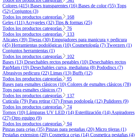
Todos los productos categorías
541
Colores (415)
Bases transparentes (16)
Bases de color (55)
Tops
(52)
Conjuntos (3)
Todos los productos categorías
168
Geles (111)
Acrygeles (32)
Tips & formas (25)
Todos los productos categorías
76
Todos los productos categorías
133
Alicates (39)
Tijeras (30)
Empujadores para manicura y pedicura
(45)
Herramientas podológicas (10)
Cosmetología (7)
Tweezers (1)
Conjuntos herramientas (1)
Todos los productos categorías
102
Bases (13)
Desechables rectos pegables (10)
Desechables rectos
PapMam (19)
Desechables curva, medialuna (8)
Pododiscs (7)
Abrasivos pedicura (22)
Limas (13)
Buffs (12)
Todos los productos categorías
95
Bases para esmaltes clásicos (10)
Colores de esmaltes clásicos (78)
Tops para esmaltes clásicos (7)
Todos los productos categorías
137
Cuticula (79)
Para retirar (37)
Fresas podología (12)
Pulidores (9)
Todos los productos categorías
74
Tornos (10)
Lámparas UV LED (14)
Esterilización (14)
Aspiradores
(27)
Otro equipo (9)
Todos los productos categorías
94
Pinzas para cejas (35)
Pinzas para pestañas (20)
Micro tijeras (1)
Pestañas extension (20)
Cosmetica cejas (14)
Cosmetica pestañas (4)