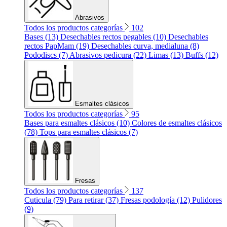
Abrasivos
Todos los productos categorías
102
Bases (13)
Desechables rectos pegables (10)
Desechables
rectos PapMam (19)
Desechables curva, medialuna (8)
Pododiscs (7)
Abrasivos pedicura (22)
Limas (13)
Buffs (12)
Esmaltes clásicos
Todos los productos categorías
95
Bases para esmaltes clásicos (10)
Colores de esmaltes clásicos
(78)
Tops para esmaltes clásicos (7)
Fresas
Todos los productos categorías
137
Cuticula (79)
Para retirar (37)
Fresas podología (12)
Pulidores
(9)