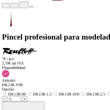
Pincel profesional para modela
7€ / pcs.
5,79€ sin IVA
Disponibilidad:
Articulo:
DK13R-Y00
Opción:
DK13R-00
DK13R-1.5
DK13R-10/0
DK13R-2.5
−
+