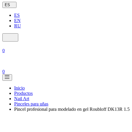
ES
ES
EN
RU
0
0
Inicio
Productos
Nail Art
Pinceles para uñas
Pincel profesional para modelado en gel Roubloff DK13R 1.5