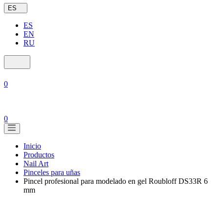
ES
ES
EN
RU
0
0
Inicio
Productos
Nail Art
Pinceles para uñas
Pincel profesional para modelado en gel Roubloff DS33R 6
mm