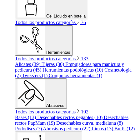
Gel Líquido en botella
Todos los productos categorías
76
Herramientas
Todos los productos categorías
133
Alicates (39)
Tijeras (30)
Empujadores para manicura y
pedicura (45)
Herramientas podológicas (10)
Cosmetología
(7)
Tweezers (1)
Conjuntos herramientas (1)
Abrasivos
Todos los productos categorías
102
Bases (13)
Desechables rectos pegables (10)
Desechables
rectos PapMam (19)
Desechables curva, medialuna (8)
Pododiscs (7)
Abrasivos pedicura (22)
Limas (13)
Buffs (12)