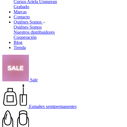
Cursos Ariela Ungurean
Grabado
Marcas
Contacto
Quiénes Somos
Quiénes Somos
Nuestros distribuidores
Cooperación
Blog
Tienda
Sale
Esmaltes semipermanentes