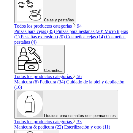
Cejas y pestañas
Todos los productos categorías
94
Pinzas para cejas (35)
Pinzas para pestañas (20)
Micro tijeras
(1)
Pestañas extension (20)
Cosmetica cejas (14)
Cosmetica
pestañas (4)
Cosmética
Todos los productos categorías
56
Manicura (6)
Pedicura (34)
Cuidado de la piel y depilación
(16)
Líquidos para esmaltes semipermanentes
Todos los productos categorías
33
Manicura & pedicura (22)
Esterilización y otro (11)