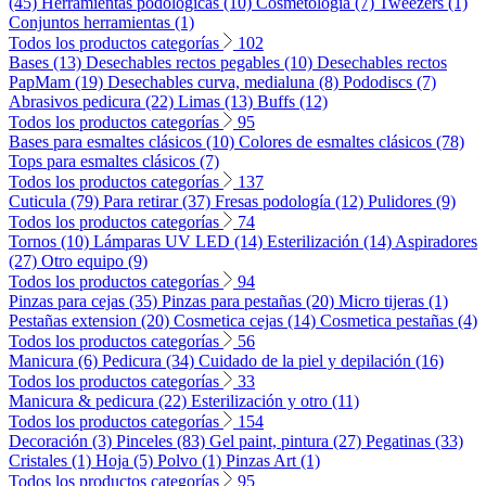
(45)
Herramientas podológicas (10)
Cosmetología (7)
Tweezers (1)
Conjuntos herramientas (1)
Todos los productos categorías
102
Bases (13)
Desechables rectos pegables (10)
Desechables rectos
PapMam (19)
Desechables curva, medialuna (8)
Pododiscs (7)
Abrasivos pedicura (22)
Limas (13)
Buffs (12)
Todos los productos categorías
95
Bases para esmaltes clásicos (10)
Colores de esmaltes clásicos (78)
Tops para esmaltes clásicos (7)
Todos los productos categorías
137
Cuticula (79)
Para retirar (37)
Fresas podología (12)
Pulidores (9)
Todos los productos categorías
74
Tornos (10)
Lámparas UV LED (14)
Esterilización (14)
Aspiradores
(27)
Otro equipo (9)
Todos los productos categorías
94
Pinzas para cejas (35)
Pinzas para pestañas (20)
Micro tijeras (1)
Pestañas extension (20)
Cosmetica cejas (14)
Cosmetica pestañas (4)
Todos los productos categorías
56
Manicura (6)
Pedicura (34)
Cuidado de la piel y depilación (16)
Todos los productos categorías
33
Manicura & pedicura (22)
Esterilización y otro (11)
Todos los productos categorías
154
Decoración (3)
Pinceles (83)
Gel paint, pintura (27)
Pegatinas (33)
Cristales (1)
Hoja (5)
Polvo (1)
Pinzas Art (1)
Todos los productos categorías
95