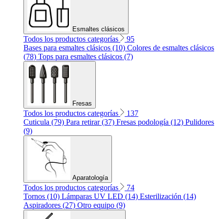
Esmaltes clásicos
Todos los productos categorías
95
Bases para esmaltes clásicos (10)
Colores de esmaltes clásicos
(78)
Tops para esmaltes clásicos (7)
Fresas
Todos los productos categorías
137
Cuticula (79)
Para retirar (37)
Fresas podología (12)
Pulidores
(9)
Aparatología
Todos los productos categorías
74
Tornos (10)
Lámparas UV LED (14)
Esterilización (14)
Aspiradores (27)
Otro equipo (9)