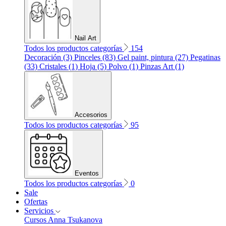
Nail Art
Todos los productos categorías
154
Decoración (3)
Pinceles (83)
Gel paint, pintura (27)
Pegatinas
(33)
Cristales (1)
Hoja (5)
Polvo (1)
Pinzas Art (1)
Accesorios
Todos los productos categorías
95
Eventos
Todos los productos categorías
0
Sale
Ofertas
Servicios
Cursos Anna Tsukanova