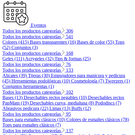
Eventos
Todos los productos categorías
306
Todos los productos categorías
541
Colores (415)
Bases transparentes (16)
Bases de color (55)
Tops
(52)
Conjuntos (3)
Todos los productos categorías
168
Geles (111)
Acrygeles (32)
Tips & formas (25)
Todos los productos categorías
76
Todos los productos categorías
133
Alicates (39)
Tijeras (30)
Empujadores para manicura y pedicura
(45)
Herramientas podológicas (10)
Cosmetología (7)
Tweezers (1)
Conjuntos herramientas (1)
Todos los productos categorías
102
Bases (13)
Desechables rectos pegables (10)
Desechables rectos
PapMam (19)
Desechables curva, medialuna (8)
Pododiscs (7)
Abrasivos pedicura (22)
Limas (13)
Buffs (12)
Todos los productos categorías
95
Bases para esmaltes clásicos (10)
Colores de esmaltes clásicos (78)
Tops para esmaltes clásicos (7)
Todos los productos categorías
137