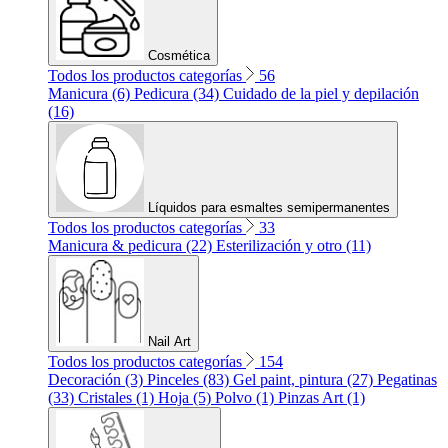
Cosmética
Todos los productos categorías
56
Manicura (6)
Pedicura (34)
Cuidado de la piel y depilación
(16)
Líquidos para esmaltes semipermanentes
Todos los productos categorías
33
Manicura & pedicura (22)
Esterilización y otro (11)
Nail Art
Todos los productos categorías
154
Decoración (3)
Pinceles (83)
Gel paint, pintura (27)
Pegatinas
(33)
Cristales (1)
Hoja (5)
Polvo (1)
Pinzas Art (1)