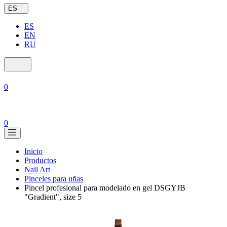
ES
ES
EN
RU
0
0
Inicio
Productos
Nail Art
Pinceles para uñas
Pincel profesional para modelado en gel DSGYJB
"Gradient", size 5