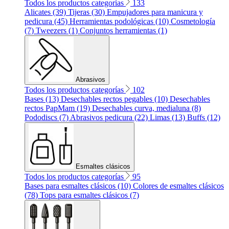
Todos los productos categorías
133
Alicates (39)
Tijeras (30)
Empujadores para manicura y
pedicura (45)
Herramientas podológicas (10)
Cosmetología
(7)
Tweezers (1)
Conjuntos herramientas (1)
Abrasivos
Todos los productos categorías
102
Bases (13)
Desechables rectos pegables (10)
Desechables
rectos PapMam (19)
Desechables curva, medialuna (8)
Pododiscs (7)
Abrasivos pedicura (22)
Limas (13)
Buffs (12)
Esmaltes clásicos
Todos los productos categorías
95
Bases para esmaltes clásicos (10)
Colores de esmaltes clásicos
(78)
Tops para esmaltes clásicos (7)