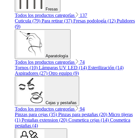
Fresas
Todos los productos categorías
137
Cuticula (79)
Para retirar (37)
Fresas podología (12)
Pulidores
(9)
Aparatología
Todos los productos categorías
74
Tornos (10)
Lámparas UV LED (14)
Esterilización (14)
Aspiradores (27)
Otro equipo (9)
Cejas y pestañas
Todos los productos categorías
94
Pinzas para cejas (35)
Pinzas para pestañas (20)
Micro tijeras
(1)
Pestañas extension (20)
Cosmetica cejas (14)
Cosmetica
pestañas (4)