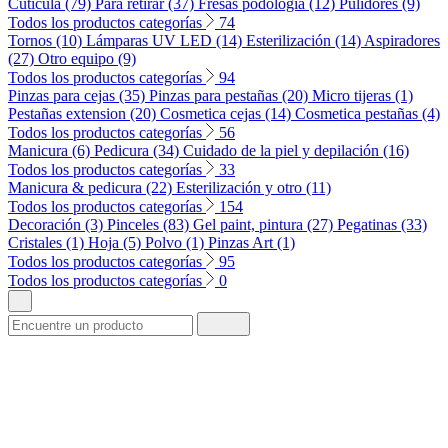
Cuticula (79)
Para retirar (37)
Fresas podología (12)
Pulidores (9)
Todos los productos categorías
74
Tornos (10)
Lámparas UV LED (14)
Esterilización (14)
Aspiradores
(27)
Otro equipo (9)
Todos los productos categorías
94
Pinzas para cejas (35)
Pinzas para pestañas (20)
Micro tijeras (1)
Pestañas extension (20)
Cosmetica cejas (14)
Cosmetica pestañas (4)
Todos los productos categorías
56
Manicura (6)
Pedicura (34)
Cuidado de la piel y depilación (16)
Todos los productos categorías
33
Manicura & pedicura (22)
Esterilización y otro (11)
Todos los productos categorías
154
Decoración (3)
Pinceles (83)
Gel paint, pintura (27)
Pegatinas (33)
Cristales (1)
Hoja (5)
Polvo (1)
Pinzas Art (1)
Todos los productos categorías
95
Todos los productos categorías
0