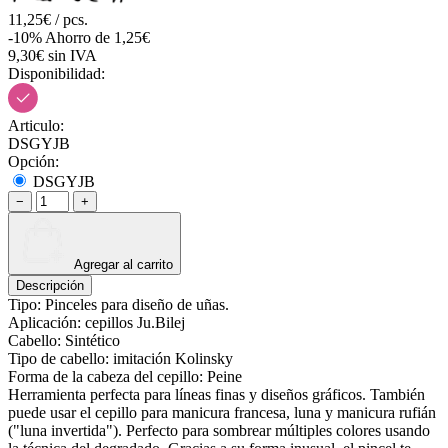
11,25€ / pcs.
-10%
Ahorro de 1,25€
9,30€ sin IVA
Disponibilidad:
Articulo:
DSGYJB
Opción:
DSGYJB
−
+
Agregar al carrito
Descripción
Tipo: Pinceles para diseño de uñas.
Aplicación: cepillos Ju.Bilej
Cabello: Sintético
Tipo de cabello: imitación Kolinsky
Forma de la cabeza del cepillo: Peine
Herramienta perfecta para líneas finas y diseños gráficos. También
puede usar el cepillo para manicura francesa, luna y manicura rufián
("luna invertida"). Perfecto para sombrear múltiples colores usando